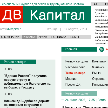
Региональный журнал для деловых кругов Дальнего Востока
АТР
Р
Амурская о
Бурятия
Еврейская 
Забайкаль
Камчатский
Магаданска
www.
dvkapital.ru
Пятница
|
07 Августа, 22:31
|
Приморски
Республика
О КОМПАНИИ
РЕКЛАМА
АРХИВ
|
ПОДПИСКА
|
RSS
|
Сахалинска
Хабаровски
Чукотский 
главная
Р
Регион сегодня
Компании
Регион сегодня
Часовой пояс
Финансы
06.08 |
Тема номера
Рынки
"Единая Россия" получила
Мнение
Отрасль
первую строку в
избирательном бюллетене на
Проект ДК
Инновации
выборах в Госдуму
Регион сегодня
06.08 |
24 Июня 2026, 17:35 |
Регион
Александр Щербаков держит
на контроле ситуацию с
Школы в Яковлевско