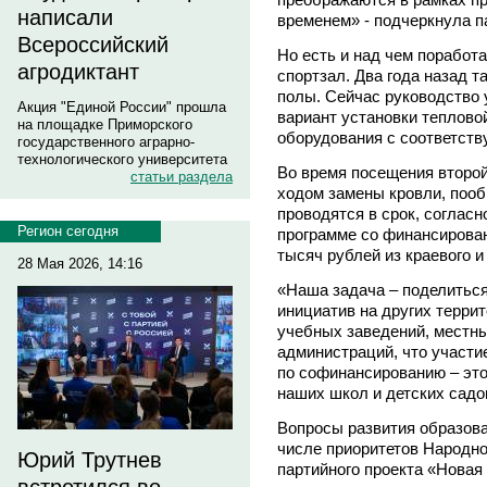
написали
временем» - подчеркнула п
Всероссийский
Но есть и над чем поработа
агродиктант
спортзал. Два года назад т
полы. Сейчас руководство 
Акция "Единой России" прошла
вариант установки теплово
на площадке Приморского
оборудования с соответст
государственного аграрно-
технологического университета
Во время посещения второ
статьи раздела
ходом замены кровли, поо
проводятся в срок, согласн
Регион сегодня
программе со финансирова
тысяч рублей из краевого и
28 Мая 2026, 14:16
«Наша задача – поделитьс
инициатив на других терри
учебных заведений, местн
администраций, что участи
по софинансированию – эт
наших школ и детских садо
Вопросы развития образов
числе приоритетов Народно
Юрий Трутнев
партийного проекта «Новая