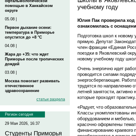
офтальмологической
учебному году
помощью в Ханкайском
округе
05.08 |
Юлия Пак проверила ход 
ознакомилась с оснащени
Первое дыхание осени:
температура в Приморье
Подготовка школ к новому
опустится до +8 °C
прямую. Депутат Законодат
04.08 |
член фракции «Единая Рос
поездки в Яковлевский окру
Жара до +35: что ждет
новому учебному году школ
Приморье после тропических
дождей
Очень энергично идет рабо
03.08 |
проводится силами подрядч
энергосберегающие. Работа
Москва помогает развивать
трудятся по направлению о
отечественное
здравоохранение
летней занятости, активно 
которые проходят практику.
статьи раздела
«Радует, что образователь
Классы укомплектованы ин
Регион сегодня
оборудованием и мебелью, 
29 Мая 2026, 16:37
красочно оформлены темат
финансированию краевого 
Студенты Приморья
преображаются в рамках пр