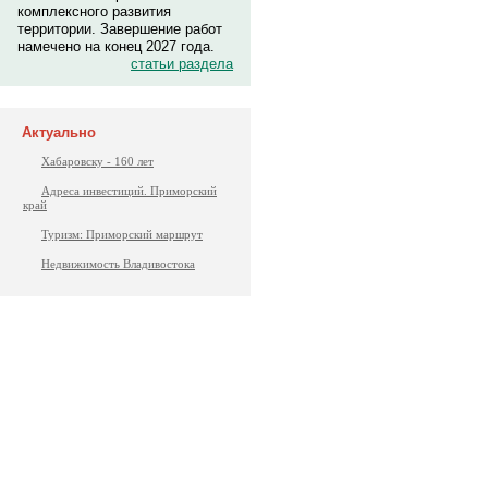
комплексного развития
территории. Завершение работ
намечено на конец 2027 года.
статьи раздела
Актуально
Хабаровску - 160 лет
Адреса инвестиций. Приморский
край
Туризм: Приморский маршрут
Недвижимость Владивостока