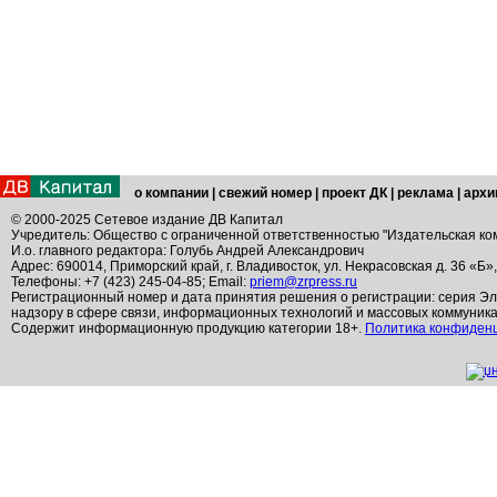
о компании
|
свежий номер
|
проект ДК
|
реклама
|
архи
© 2000-2025 Сетевое издание ДВ Капитал
Учредитель: Общество с ограниченной ответственностью "Издательская ко
И.о. главного редактора: Голубь Андрей Александрович
Адрес: 690014, Приморский край, г. Владивосток, ул. Некрасовская д. 36 «Б»
Телефоны: +7 (423) 245-04-85; Email:
priem@zrpress.ru
Регистрационный номер и дата принятия решения о регистрации: серия Эл
надзору в сфере связи, информационных технологий и массовых коммуник
Содержит информационную продукцию категории 18+.
Политика конфиден