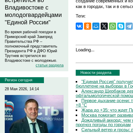
встретился во
создание современных и к
как в городах, так и в сель
Владивостоке с
молодогвардейцами
Теги:
"Единой России"
Во время рабочей поездки в
Приморский край Зампред
Правительства РФ –
полномочный представитель
Loading...
Президента РФ в ДФО Юрий
Трутнев встретился во
Владивостоке с молодежью.
статьи раздела
Новости раздела
Регион сегодня
"Единая Россия" получи
бюллетене на выборах в Г
28 Мая 2026, 14:14
Александр Щербаков дер
офтальмологической помощ
Первое дыхание осени: 
+8 °C
Жара до +35: что ждет 
Москва помогает развив
Дождливый аккорд: чем 
прогноз погоды по городам
Сильный ветер и грозы: 