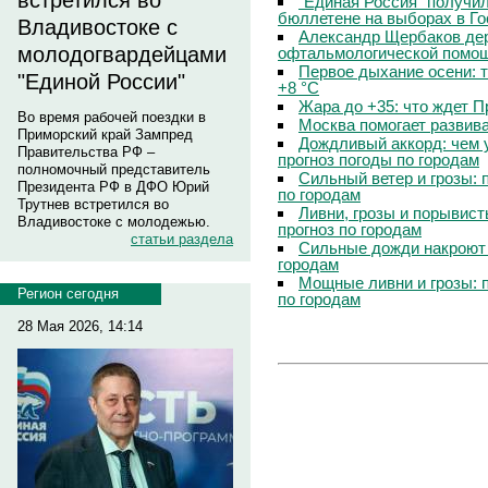
встретился во
"Единая Россия" получи
бюллетене на выборах в Г
Владивостоке с
Александр Щербаков дер
молодогвардейцами
офтальмологической помощ
Первое дыхание осени: 
"Единой России"
+8 °C
Жара до +35: что ждет 
Во время рабочей поездки в
Москва помогает развив
Приморский край Зампред
Дождливый аккорд: чем 
Правительства РФ –
прогноз погоды по городам
полномочный представитель
Сильный ветер и грозы: 
Президента РФ в ДФО Юрий
по городам
Трутнев встретился во
Ливни, грозы и порывист
Владивостоке с молодежью.
прогноз по городам
статьи раздела
Сильные дожди накроют 
городам
Мощные ливни и грозы: 
Регион сегодня
по городам
28 Мая 2026, 14:14