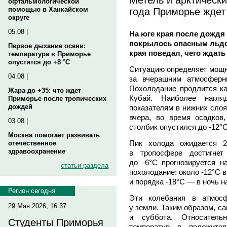
офтальмологической
года Приморье ждет
помощью в Ханкайском
округе
05.08 |
На юге края после дождя 
покрылось опасным льдо
Первое дыхание осени:
края поведал, чего ждать
температура в Приморье
опустится до +8 °C
Ситуацию определяет мощны
04.08 |
за вчерашним атмосферн
Похолодание продлится ка
Жара до +35: что ждет
Кубай. Наиболее нагл
Приморье после тропических
дождей
показателям в нижних сло
вчера, во время осадков
03.08 |
столбик опустился до -12°C
Москва помогает развивать
Пик холода ожидается 2
отечественное
здравоохранение
в тропосфере достигнет
до -6°C прогнозируется н
статьи раздела
похолодание: около -12°C в
и порядка -18°C — в ночь н
Регион сегодня
Эти колебания в атмосф
29 Мая 2026, 16:37
у земли. Таким образом, с
и суббота. Относител
Студенты Приморья
температур в положите