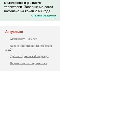
комплексного развития
территории. Завершение работ
намечено на конец 2027 года.
статьи раздела
Актуально
Хабаровску - 160 лет
Адреса инвестиций. Приморский
край
Туризм: Приморский маршрут
Недвижимость Владивостока