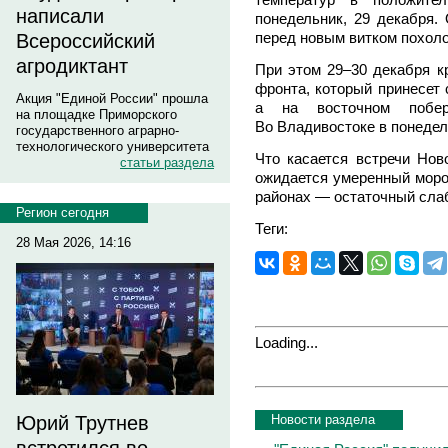
написали
понедельник, 29 декабря.
перед новым витком похол
Всероссийский
агродиктант
При этом 29–30 декабря к
фронта, который принесет
Акция "Единой России" прошла
а на восточном побер
на площадке Приморского
Во Владивостоке в понедел
государственного аграрно-
технологического университета
Что касается встречи Ново
статьи раздела
ожидается умеренный мороз
районах — остаточный слаб
Регион сегодня
Теги:
28 Мая 2026, 14:16
Loading...
Новости раздела
Юрий Трутнев