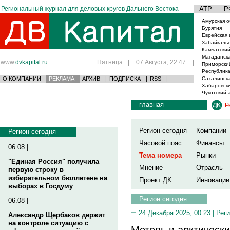
Региональный журнал для деловых кругов Дальнего Востока
АТР
Р
Амурская о
Бурятия
Еврейская 
Забайкаль
Камчатский
Магаданска
www.
dvkapital.ru
Пятница
|
07 Августа, 22:47
|
Приморски
Республика
О КОМПАНИИ
РЕКЛАМА
АРХИВ
|
ПОДПИСКА
|
RSS
|
Сахалинска
Хабаровски
Чукотский 
главная
Р
Регион сегодня
Компании
Регион сегодня
Часовой пояс
Финансы
06.08 |
Тема номера
Рынки
"Единая Россия" получила
Мнение
Отрасль
первую строку в
избирательном бюллетене на
Проект ДК
Инновации
выборах в Госдуму
Регион сегодня
06.08 |
24 Декабря 2025, 00:23 |
Реги
Александр Щербаков держит
на контроле ситуацию с
Метель и арктически