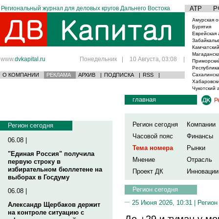
Региональный журнал для деловых кругов Дальнего Востока
АТР
Р
Амурская о
Бурятия
Еврейская 
Забайкаль
Камчатский
Магаданска
www.
dvkapital.ru
Понедельник
|
10 Августа, 03:08
|
Приморски
Республика
О КОМПАНИИ
РЕКЛАМА
АРХИВ
|
ПОДПИСКА
|
RSS
|
Сахалинска
Хабаровски
Чукотский 
главная
Р
Регион сегодня
Компании
Регион сегодня
Часовой пояс
Финансы
06.08 |
Тема номера
Рынки
"Единая Россия" получила
Мнение
Отрасль
первую строку в
избирательном бюллетене на
Проект ДК
Инновации
выборах в Госдуму
Регион сегодня
06.08 |
25 Июня 2026, 10:31 |
Регион
Александр Щербаков держит
на контроле ситуацию с
До +29 и туман у мо