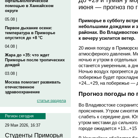
офтальмологической
июня — прогноз по 
помощью в Ханкайском
округе
05.08 |
Приморье в субботу встр
небольшими дождями и з
Первое дыхание осени:
районах. Во Владивостоке
температура в Приморье
к вечеру усилится ветер.
опустится до +8 °C
04.08 |
20 июня погоду в Приморск
атмосферного давления. М
Жара до +35: что ждет
ночью и утром в отдельных
Приморье после тропических
дождей
останется умеренным, а дн
Ночью воздух прогреется до
03.08 |
побережье будет прохладнее
Москва помогает развивать
+24...+29, на побережье — д
отечественное
здравоохранение
Прогноз погоды по 
статьи раздела
Во Владивостоке сохранитс
прояснения. Утром синопти
Регион сегодня
слабеть к середине дня. Ю
утром местами до сильного
29 Мая 2026, 16:37
городе ожидается +13...+15
Студенты Приморья