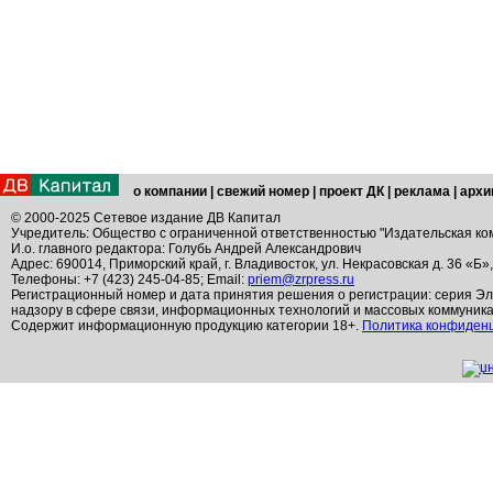
о компании
|
свежий номер
|
проект ДК
|
реклама
|
архи
© 2000-2025 Сетевое издание ДВ Капитал
Учредитель: Общество с ограниченной ответственностью "Издательская ко
И.о. главного редактора: Голубь Андрей Александрович
Адрес: 690014, Приморский край, г. Владивосток, ул. Некрасовская д. 36 «Б»
Телефоны: +7 (423) 245-04-85; Email:
priem@zrpress.ru
Регистрационный номер и дата принятия решения о регистрации: серия Эл
надзору в сфере связи, информационных технологий и массовых коммуник
Содержит информационную продукцию категории 18+.
Политика конфиден