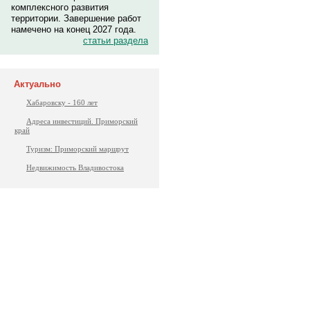
комплексного развития
территории. Завершение работ
намечено на конец 2027 года.
статьи раздела
Актуально
Хабаровску - 160 лет
Адреса инвестиций. Приморский
край
Туризм: Приморский маршрут
Недвижимость Владивостока