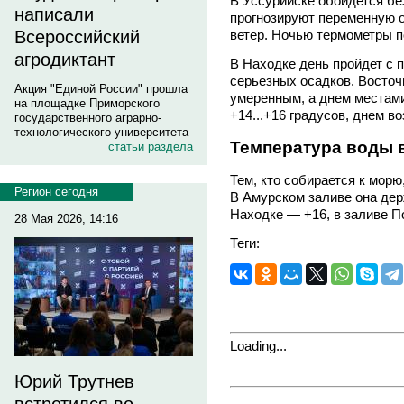
В Уссурийске обойдется бе
написали
прогнозируют переменную о
Всероссийский
ветер. Ночью термометры по
агродиктант
В Находке день пройдет с 
серьезных осадков. Восточ
Акция "Единой России" прошла
умеренным, а днем местами
на площадке Приморского
+14...+16 градусов, днем во
государственного аграрно-
технологического университета
Температура воды 
статьи раздела
Тем, кто собирается к морю
Регион сегодня
В Амурском заливе она дер
Находке — +16, в заливе П
28 Мая 2026, 14:16
Теги:
Loading...
Юрий Трутнев