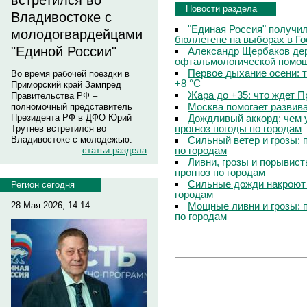
встретился во
Новости раздела
Владивостоке с
"Единая Россия" получи
молодогвардейцами
бюллетене на выборах в Г
"Единой России"
Александр Щербаков дер
офтальмологической помощ
Первое дыхание осени: 
Во время рабочей поездки в
+8 °C
Приморский край Зампред
Жара до +35: что ждет 
Правительства РФ –
Москва помогает развив
полномочный представитель
Президента РФ в ДФО Юрий
Дождливый аккорд: чем 
прогноз погоды по городам
Трутнев встретился во
Владивостоке с молодежью.
Сильный ветер и грозы: 
по городам
статьи раздела
Ливни, грозы и порывист
прогноз по городам
Сильные дожди накроют 
Регион сегодня
городам
28 Мая 2026, 14:14
Мощные ливни и грозы: 
по городам