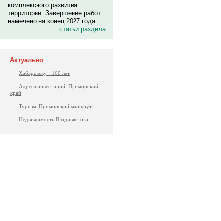
комплексного развития
территории. Завершение работ
намечено на конец 2027 года.
статьи раздела
Актуально
Хабаровску - 160 лет
Адреса инвестиций. Приморский
край
Туризм: Приморский маршрут
Недвижимость Владивостока