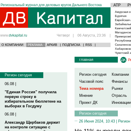
Региональный журнал для деловых кругов Дальнего Востока
АТР
Р
Амурская о
Бурятия
Еврейская 
Забайкаль
Камчатский
Магаданска
www.
dvkapital.ru
Четверг
|
06 Августа, 23:36
|
Приморски
Республика
О КОМПАНИИ
РЕКЛАМА
АРХИВ
|
ПОДПИСКА
|
RSS
|
Сахалинска
Хабаровски
Чукотский 
главная
Р
Регион сегодня
Компании
Регион сегодня
Часовой пояс
Финансы
06.08 |
Тема номера
Рынки
"Единая Россия" получила
Мнение
Отрасль
первую строку в
избирательном бюллетене на
Проект ДК
Инновации
выборах в Госдуму
Регион сегодня
06.08 |
26 Июня 2024, 10:43 |
Регион
Александр Щербаков держит
на контроле ситуацию с
На 11% выросли до