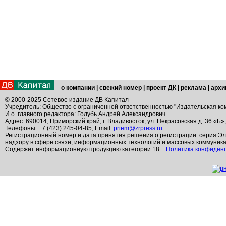
о компании
|
свежий номер
|
проект ДК
|
реклама
|
архи
© 2000-2025 Сетевое издание ДВ Капитал
Учредитель: Общество с ограниченной ответственностью "Издательская ко
И.о. главного редактора: Голубь Андрей Александрович
Адрес: 690014, Приморский край, г. Владивосток, ул. Некрасовская д. 36 «Б»
Телефоны: +7 (423) 245-04-85; Email:
priem@zrpress.ru
Регистрационный номер и дата принятия решения о регистрации: серия Эл
надзору в сфере связи, информационных технологий и массовых коммуник
Содержит информационную продукцию категории 18+.
Политика конфиден