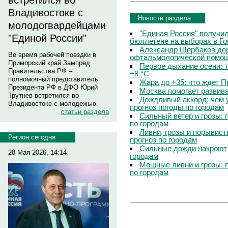
встретился во
Владивостоке с
Новости раздела
молодогвардейцами
"Единая Россия" получи
"Единой России"
бюллетене на выборах в Г
Александр Щербаков дер
Во время рабочей поездки в
офтальмологической помощ
Приморский край Зампред
Первое дыхание осени: 
Правительства РФ –
+8 °C
полномочный представитель
Жара до +35: что ждет 
Президента РФ в ДФО Юрий
Москва помогает развив
Трутнев встретился во
Дождливый аккорд: чем 
Владивостоке с молодежью.
прогноз погоды по городам
статьи раздела
Сильный ветер и грозы: 
по городам
Ливни, грозы и порывист
Регион сегодня
прогноз по городам
Сильные дожди накроют 
28 Мая 2026, 14:14
городам
Мощные ливни и грозы: 
по городам