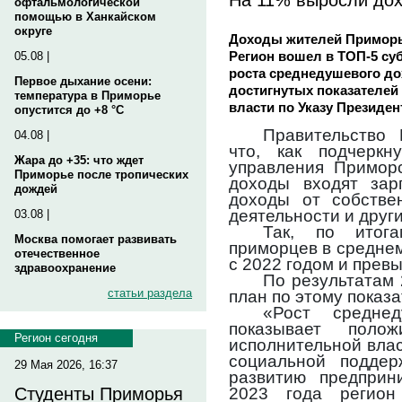
офтальмологической
помощью в Ханкайском
округе
Доходы жителей Приморья
Регион вошел в ТОП-5 су
05.08 |
роста среднедушевого дох
Первое дыхание осени:
достигнутых показателей
температура в Приморье
власти по Указу Президе
опустится до +8 °C
Правительство
04.08 |
что, как подчеркн
Жара до +35: что ждет
управления Приморс
Приморье после тропических
доходы входят зар
дождей
доходы от собствен
деятельности и друг
03.08 |
Так, по итог
Москва помогает развивать
приморцев в средне
отечественное
с 2022 годом и прев
здравоохранение
По результатам 
статьи раздела
план по этому показа
«Рост средне
показывает полож
Регион сегодня
исполнительной влас
социальной поддер
29 Мая 2026, 16:37
развитию предприни
2023 года регион
Студенты Приморья