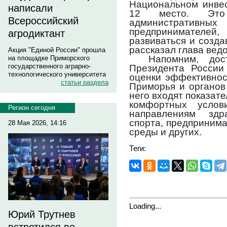
Национальном инвес
написали
12 место. Это
Всероссийский
администрат
предпринимателей
агродиктант
развиваться и созда
рассказал глава вед
Акция "Единой России" прошла
Напомним, дос
на площадке Приморского
государственного аграрно-
Президента Росси
технологического университета
оценки эффективнос
статьи раздела
Приморья и органов
него входят показат
комфортных усло
Регион сегодня
направлениям здра
спорта, предпринима
28 Мая 2026, 14:16
среды и других.
Теги:
Loading...
Юрий Трутнев