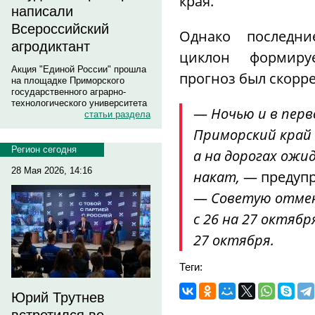
края.
написали
Всероссийский
Однако последни
агродиктант
циклон формируе
Акция "Единой России" прошла
прогноз был скорр
на площадке Приморского
государственного аграрно-
технологического университета
—
Ночью и в перв
статьи раздела
Приморский край
Регион сегодня
а на дорогах ожи
28 Мая 2026, 14:16
накат,
— предуп
—
Советую отмен
с 26 на 27 октябр
27 октября.
Теги:
Юрий Трутнев