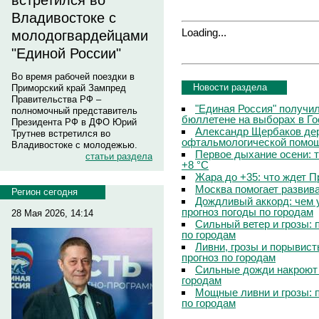
встретился во
Владивостоке с
Loading...
молодогвардейцами
"Единой России"
Во время рабочей поездки в
Новости раздела
Приморский край Зампред
Правительства РФ –
"Единая Россия" получи
полномочный представитель
бюллетене на выборах в Г
Президента РФ в ДФО Юрий
Александр Щербаков дер
Трутнев встретился во
офтальмологической помощ
Владивостоке с молодежью.
Первое дыхание осени: 
статьи раздела
+8 °C
Жара до +35: что ждет 
Москва помогает развив
Регион сегодня
Дождливый аккорд: чем 
прогноз погоды по городам
28 Мая 2026, 14:14
Сильный ветер и грозы: 
по городам
Ливни, грозы и порывист
прогноз по городам
Сильные дожди накроют 
городам
Мощные ливни и грозы: 
по городам