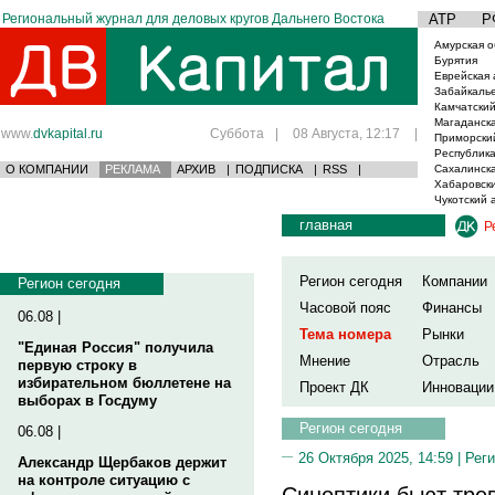
Региональный журнал для деловых кругов Дальнего Востока
АТР
Р
Амурская о
Бурятия
Еврейская 
Забайкаль
Камчатский
Магаданска
www.
dvkapital.ru
Суббота
|
08 Августа, 12:17
|
Приморски
Республика
О КОМПАНИИ
РЕКЛАМА
АРХИВ
|
ПОДПИСКА
|
RSS
|
Сахалинска
Хабаровски
Чукотский 
главная
Р
Регион сегодня
Компании
Регион сегодня
Часовой пояс
Финансы
06.08 |
Тема номера
Рынки
"Единая Россия" получила
Мнение
Отрасль
первую строку в
избирательном бюллетене на
Проект ДК
Инновации
выборах в Госдуму
Регион сегодня
06.08 |
26 Октября 2025, 14:59 |
Реги
Александр Щербаков держит
на контроле ситуацию с
Синоптики бьют трев