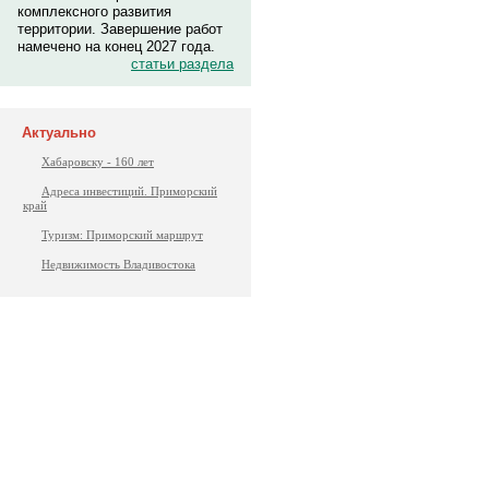
комплексного развития
территории. Завершение работ
намечено на конец 2027 года.
статьи раздела
Актуально
Хабаровску - 160 лет
Адреса инвестиций. Приморский
край
Туризм: Приморский маршрут
Недвижимость Владивостока