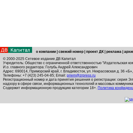
о компании
|
свежий номер
|
проект ДК
|
реклама
|
архи
© 2000-2025 Сетевое издание ДВ Капитал
Учредитель: Общество с ограниченной ответственностью "Издательская ко
И.о. главного редактора: Голубь Андрей Александрович
Адрес: 690014, Приморский край, г. Владивосток, ул. Некрасовская д. 36 «Б»
Телефоны: +7 (423) 245-04-85; Email:
priem@zrpress.ru
Регистрационный номер и дата принятия решения о регистрации: серия Эл
надзору в сфере связи, информационных технологий и массовых коммуник
Содержит информационную продукцию категории 18+.
Политика конфиден