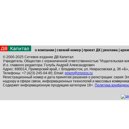
о компании
|
свежий номер
|
проект ДК
|
реклама
|
архи
© 2000-2025 Сетевое издание ДВ Капитал
Учредитель: Общество с ограниченной ответственностью "Издательская ко
И.о. главного редактора: Голубь Андрей Александрович
Адрес: 690014, Приморский край, г. Владивосток, ул. Некрасовская д. 36 «Б»
Телефоны: +7 (423) 245-04-85; Email:
priem@zrpress.ru
Регистрационный номер и дата принятия решения о регистрации: серия Эл
надзору в сфере связи, информационных технологий и массовых коммуник
Содержит информационную продукцию категории 18+.
Политика конфиден