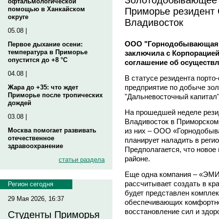
офтальмологической
Приморье резидент 
помощью в Ханкайском
округе
Владивосток
05.08 |
ООО "Горнодобывающая 
Первое дыхание осени:
температура в Приморье
заключила с Корпорацией
опустится до +8 °C
соглашение об осуществл
04.08 |
В статусе резидента порто
предприятие по добыче зо
Жара до +35: что ждет
Приморье после тропических
"Дальневосточный капитал
дождей
На прошедшей неделе рези
03.08 |
Владивосток в Приморском 
из них – ООО «Горнодобыв
Москва помогает развивать
отечественное
планирует наладить в реги
здравоохранение
Предполагается, что новое
районе.
статьи раздела
Еще одна компания – «ЭМ
рассчитывает создать в кр
Регион сегодня
будет представлен комплек
29 Мая 2026, 16:37
обеспечивающих комфортно
восстановление сил и здор
Студенты Приморья