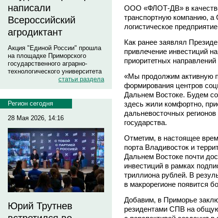
написали
ООО «ФЛОТ-ДВ» в качестве
транспортную компанию, а
Всероссийский
логистическое предприятие
агродиктант
Как ранее заявлял Президе
Акция "Единой России" прошла
привлечение инвестиций на
на площадке Приморского
приоритетных направлений 
государственного аграрно-
технологического университета
«Мы продолжим активную п
статьи раздела
формирования центров соци
Дальнем Востоке. Будем со
здесь жили комфортно, при
Регион сегодня
дальневосточных регионов 
28 Мая 2026, 14:16
государства.
Отметим, в настоящее врем
порта Владивосток и терри
Дальнем Востоке почти дос
инвестиций в рамках подпи
триллиона рублей. В резул
в макрорегионе появится б
Добавим, в Приморье заклю
Юрий Трутнев
резидентами СПВ на общую