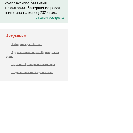
комплексного развития
территории. Завершение работ
намечено на конец 2027 года.
статьи раздела
Актуально
Хабаровску - 160 лет
Адреса инвестиций. Приморский
край
Туризм: Приморский маршрут
Недвижимость Владивостока