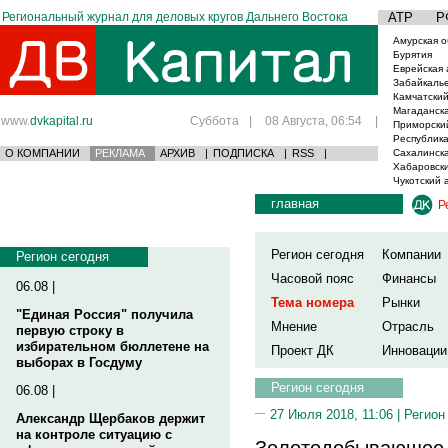
Региональный журнал для деловых кругов Дальнего Востока
АТР
Р
Амурская о
Бурятия
Еврейская 
Забайкаль
Камчатский
Магаданска
www.
dvkapital.ru
Суббота
|
08 Августа, 06:54
|
Приморски
Республика
О КОМПАНИИ
РЕКЛАМА
АРХИВ
|
ПОДПИСКА
|
RSS
|
Сахалинска
Хабаровски
Чукотский 
главная
Р
Регион сегодня
Компании
Регион сегодня
Часовой пояс
Финансы
06.08 |
Тема номера
Рынки
"Единая Россия" получила
Мнение
Отрасль
первую строку в
избирательном бюллетене на
Проект ДК
Инновации
выборах в Госдуму
Регион сегодня
06.08 |
27 Июля 2018, 11:06 |
Регион
Александр Щербаков держит
на контроле ситуацию с
Золотодобывающее п