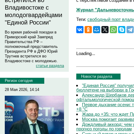
встретился во
с перспективой создания в 
Владивостоке с
Журнал "Дальневосточны
молодогвардейцами
Теги:
свободный порт влад
"Единой России"
Во время рабочей поездки в
Приморский край Зампред
Правительства РФ –
полномочный представитель
Президента РФ в ДФО Юрий
Loading...
Трутнев встретился во
Владивостоке с молодежью.
статьи раздела
Новости раздела
Регион сегодня
"Единая Россия" получи
бюллетене на выборах в Г
28 Мая 2026, 14:14
Александр Щербаков дер
офтальмологической помощ
Первое дыхание осени: 
+8 °C
Жара до +35: что ждет 
Москва помогает развив
Дождливый аккорд: чем 
прогноз погоды по городам
Сильный ветер и грозы: 