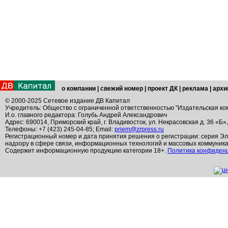
о компании
|
свежий номер
|
проект ДК
|
реклама
|
архи
© 2000-2025 Сетевое издание ДВ Капитал
Учредитель: Общество с ограниченной ответственностью "Издательская ко
И.о. главного редактора: Голубь Андрей Александрович
Адрес: 690014, Приморский край, г. Владивосток, ул. Некрасовская д. 36 «Б»
Телефоны: +7 (423) 245-04-85; Email:
priem@zrpress.ru
Регистрационный номер и дата принятия решения о регистрации: серия Эл
надзору в сфере связи, информационных технологий и массовых коммуник
Содержит информационную продукцию категории 18+.
Политика конфиден