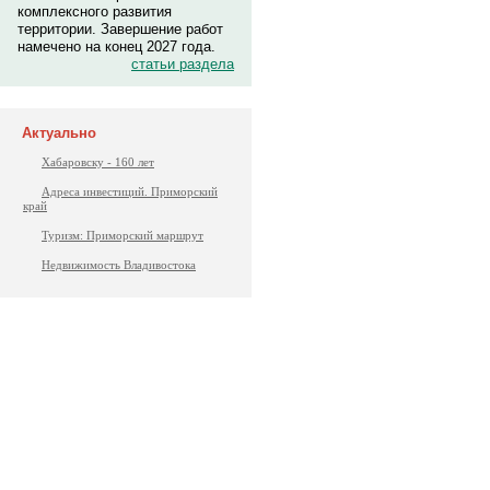
комплексного развития
территории. Завершение работ
намечено на конец 2027 года.
статьи раздела
Актуально
Хабаровску - 160 лет
Адреса инвестиций. Приморский
край
Туризм: Приморский маршрут
Недвижимость Владивостока