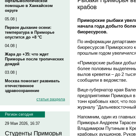
офтальмологической
крабов
помощью в Ханкайском
округе
05.08 |
Приморские рыбаки увели
начала года добыто боле
Первое дыхание осени:
биоресурсов.
температура в Приморье
опустится до +8 °C
По информации департамен
04.08 |
биоресурсов Приморского к
прошлым годом увеличился 
Жара до +35: что ждет
Приморье после тропических
«Приморские рыбаки добыли
дождей
более половины выделенных
03.08 |
вылов креветки – до 2 тыся
сообщили в ведомстве.
Москва помогает развивать
отечественное
Вице-губернатор края Вале
здравоохранение
предприятиями Приморья в 
статьи раздела
тонн крабовых квот, что п
журналу "Дальневосточный
Регион сегодня
Напомним, один из главных
Приморья Андреем Тарасенк
29 Мая 2026, 16:37
Владимиром Путиным в Кре
Студенты Приморья
крабовых аукционов. Руков