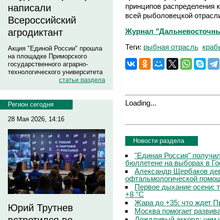
принципов распределения к
написали
всей рыболовецкой отрасл
Всероссийский
Журнал "Дальневосточны
агродиктант
Теги:
рыбная отрасль
краб
Акция "Единой России" прошла
на площадке Приморского
государственного аграрно-
технологического университета
статьи раздела
Loading...
Регион сегодня
28 Мая 2026, 14:16
Новости раздела
"Единая Россия" получи
бюллетене на выборах в Г
Александр Щербаков дер
офтальмологической помощ
Первое дыхание осени: 
+8 °C
Жара до +35: что ждет 
Юрий Трутнев
Москва помогает развив
Дождливый аккорд: чем 