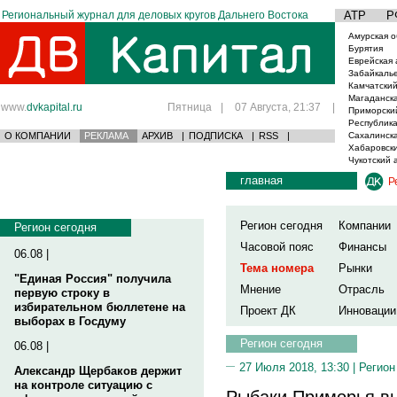
Региональный журнал для деловых кругов Дальнего Востока
АТР
Р
Амурская о
Бурятия
Еврейская 
Забайкаль
Камчатский
Магаданска
www.
dvkapital.ru
Пятница
|
07 Августа, 21:37
|
Приморски
Республика
О КОМПАНИИ
РЕКЛАМА
АРХИВ
|
ПОДПИСКА
|
RSS
|
Сахалинска
Хабаровски
Чукотский 
главная
Р
Регион сегодня
Компании
Регион сегодня
Часовой пояс
Финансы
06.08 |
Тема номера
Рынки
"Единая Россия" получила
Мнение
Отрасль
первую строку в
избирательном бюллетене на
Проект ДК
Инновации
выборах в Госдуму
Регион сегодня
06.08 |
27 Июля 2018, 13:30 |
Регион
Александр Щербаков держит
на контроле ситуацию с
Рыбаки Приморья вы