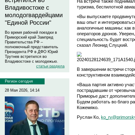
встретился во
На встрече также поднимал
туризма, беспилотной авиа
Владивостоке с
молодогвардейцами
«Вы выпускаете продвинут
"Единой России"
ваш опыт и интегрироватьс
аналогичные машины: как в 
Во время рабочей поездки в
операторов дронов. Уверен
Приморский край Зампред
специальность будет востр
Правительства РФ –
сказал Леонид Слуцкий.
полномочный представитель
Президента РФ в ДФО Юрий
Трутнев встретился во
Владивостоке с молодежью.
статьи раздела
В завершении встречи сто
конструктивном взаимодейс
Регион сегодня
«Ваша партия активно учас
пострадавшим от чрезвыча
28 Мая 2026, 14:14
Приморье даст дополнител
Будем работать во благо ра
Кожемяко.
Руслан Ко,
ko_rv@primorsky