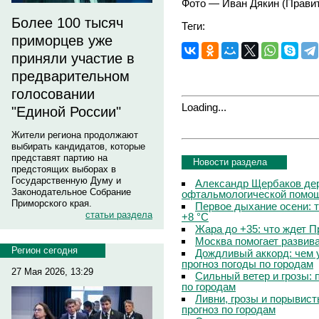
Фото — Иван Дякин (Правит
Более 100 тысяч
Теги:
приморцев уже
приняли участие в
предварительном
голосовании
Loading...
"Единой России"
Жители региона продолжают
выбирать кандидатов, которые
представят партию на
Новости раздела
предстоящих выборах в
Государственную Думу и
Александр Щербаков дер
Законодательное Собрание
офтальмологической помощ
Приморского края.
Первое дыхание осени: 
статьи раздела
+8 °C
Жара до +35: что ждет 
Москва помогает развив
Регион сегодня
Дождливый аккорд: чем 
прогноз погоды по городам
27 Мая 2026, 13:29
Сильный ветер и грозы: 
по городам
Ливни, грозы и порывист
прогноз по городам