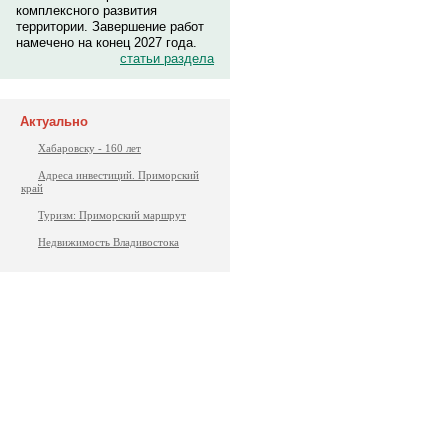
комплексного развития
территории. Завершение работ
намечено на конец 2027 года.
статьи раздела
Актуально
Хабаровску - 160 лет
Адреса инвестиций. Приморский
край
Туризм: Приморский маршрут
Недвижимость Владивостока