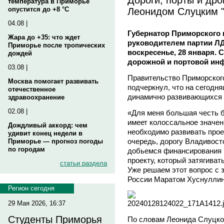
температура в Приморье
Леонидом Слуцким "
опустится до +8 °C
04.08 |
Губернатор Приморского 
Жара до +35: что ждет
руководителем партии Л
Приморье после тропических
воскресенье, 28 января.
дождей
дорожной и портовой инф
03.08 |
Правительство Приморског
Москва помогает развивать
подчеркнул, что на сегодн
отечественное
динамично развивающихся р
здравоохранение
02.08 |
«Для меня большая честь б
имеет колоссальное значен
Дождливый аккорд: чем
необходимо развивать прое
удивит конец недели в
очередь, дорогу Владивост
Приморье — прогноз погоды
по городам
добьемся финансирования 
проекту, который затягиват
статьи раздела
Уже решаем этот вопрос с
России Маратом Хуснуллины
Регион сегодня
29 Мая 2026, 16:37
Студенты Приморья
По словам Леонида Слуцко