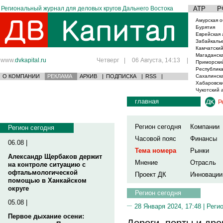
Региональный журнал для деловых кругов Дальнего Востока
АТР
Р
Амурская о
Бурятия
Еврейская 
Забайкаль
Камчатский
Магаданска
www.
dvkapital.ru
Четверг
|
06 Августа, 14:13
|
Приморски
Республика
О КОМПАНИИ
РЕКЛАМА
АРХИВ
|
ПОДПИСКА
|
RSS
|
Сахалинска
Хабаровски
Чукотский 
главная
Р
Регион сегодня
Компании
Регион сегодня
Часовой пояс
Финансы
06.08 |
Тема номера
Рынки
Александр Щербаков держит
Мнение
Отрасль
на контроле ситуацию с
офтальмологической
Проект ДК
Инновации
помощью в Ханкайском
округе
Регион сегодня
05.08 |
28 Января 2024, 17:48 |
Реги
Первое дыхание осени:
Дороги, порты и др