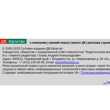
о компании
|
свежий номер
|
проект ДК
|
реклама
|
архи
© 2000-2025 Сетевое издание ДВ Капитал
Учредитель: Общество с ограниченной ответственностью "Издательская ко
И.о. главного редактора: Голубь Андрей Александрович
Адрес: 690014, Приморский край, г. Владивосток, ул. Некрасовская д. 36 «Б»
Телефоны: +7 (423) 245-04-85; Email:
priem@zrpress.ru
Регистрационный номер и дата принятия решения о регистрации: серия Эл
надзору в сфере связи, информационных технологий и массовых коммуник
Содержит информационную продукцию категории 18+.
Политика конфиден