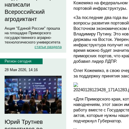
Кожемяко на федеральном 
написали
портовой инфраструктуры.
Всероссийский
«За последние два года вы
агродиктант
вопросы развития портовой
Восточном экономическом 
Акция "Единой России" прошла
на площадке Приморского
Владимиру Путину. Это нов
государственного аграрно-
державы на Восток. Уверен,
технологического университета
инфраструктура получит н
статьи раздела
время можно будет значите
приморских портов, что кра
добавил лидер ЛДПР.
Регион сегодня
28 Мая 2026, 14:16
Олег Кожемяко, в свою оче
за поддержку принятия зако
«Для Приморского края, ко
наводнениям, этот закон и
работу вместе с Государст
актов, которые нужны наше
подчеркнул Губернатор.
Юрий Трутнев