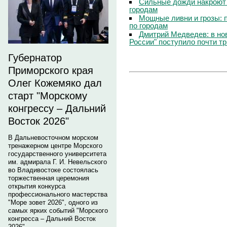
Сильные дожди накроют 
городам
Мощные ливни и грозы: 
по городам
Дмитрий Медведев: в но
России" поступило почти т
Губернатор
Приморского края
Олег Кожемяко дал
старт "Морскому
конгрессу – Дальний
Восток 2026"
В Дальневосточном морском
тренажерном центре Морского
государственного университета
им. адмирала Г. И. Невельского
во Владивостоке состоялась
торжественная церемония
открытия конкурса
профессионального мастерства
"Море зовет 2026", одного из
самых ярких событий "Морского
конгресса – Дальний Восток
2026".