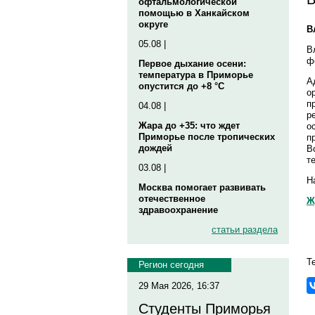
офтальмологической
помощью в Ханкайском
округе
В
05.08 |
В
ф
Первое дыхание осени:
температура в Приморье
А
опустится до +8 °C
о
п
04.08 |
р
Жара до +35: что ждет
о
Приморье после тропических
п
дождей
В
т
03.08 |
Н
Москва помогает развивать
отечественное
Ж
здравоохранение
статьи раздела
Т
Регион сегодня
29 Мая 2026, 16:37
Студенты Приморья