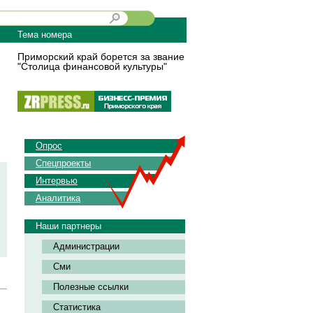
Тема номера
Приморский край борется за звание
"Столица финансовой культуры"
Опрос
Спецпроекты
Интервью
Аналитика
Наши партнеры
Администрации
Сми
Полезные ссылки
Статистика