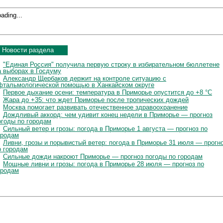
ading...
Новости раздела
"Единая Россия" получила первую строку в избирательном бюллетене
а выборах в Госдуму
Александр Щербаков держит на контроле ситуацию с
фтальмологической помощью в Ханкайском округе
Первое дыхание осени: температура в Приморье опустится до +8 °C
Жара до +35: что ждет Приморье после тропических дождей
Москва помогает развивать отечественное здравоохранение
Дождливый аккорд: чем удивит конец недели в Приморье — прогноз
огоды по городам
Сильный ветер и грозы: погода в Приморье 1 августа — прогноз по
ородам
Ливни, грозы и порывистый ветер: погода в Приморье 31 июля — прогн
о городам
Сильные дожди накроют Приморье — прогноз погоды по городам
Мощные ливни и грозы: погода в Приморье 28 июля — прогноз по
ородам