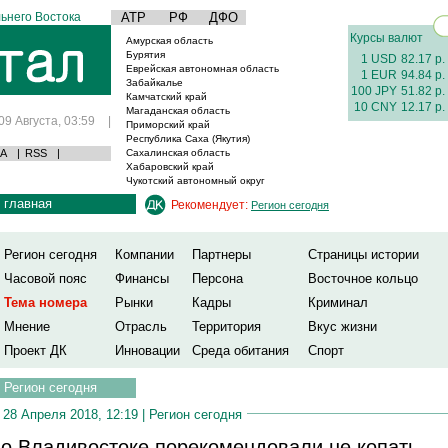
ьнего Востока
АТР
РФ
ДФО
Курсы валют
Амурская область
Бурятия
1 USD
82.17 р.
Еврейская автономная область
1 EUR
94.84 р.
Забайкалье
100 JPY
51.82 р.
Камчатский край
10 CNY
12.17 р.
Магаданская область
09 Августа, 03:59
|
Приморский край
Республика Саха (Якутия)
А
|
RSS
|
Сахалинская область
Хабаровский край
Чукотский автономный округ
главная
Рекомендует:
Регион сегодня
Регион сегодня
Компании
Партнеры
Страницы истории
Часовой пояс
Финансы
Персона
Восточное кольцо
Тема номера
Рынки
Кадры
Криминал
Мнение
Отрасль
Территория
Вкус жизни
Проект ДК
Инновации
Среда обитания
Спорт
Регион сегодня
28 Апреля 2018, 12:19 |
Регион сегодня
о Владивостоке порекомендовали не копать