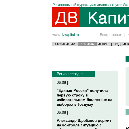
Региональный журнал для деловых кругов Дал
www.
dvkapital.ru
Воскресенье
|
О КОМПАНИИ
РЕКЛАМА
АРХИВ
|
ПОДПИСК
Регион сегодня
06.08 |
"Единая Россия" получила
первую строку в
избирательном бюллетене на
выборах в Госдуму
06.08 |
Александр Щербаков держит
на контроле ситуацию с
В