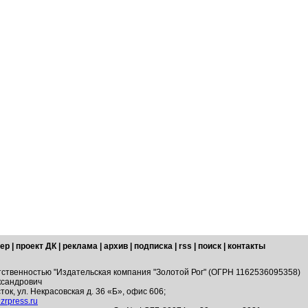
ер
|
проект ДК
|
реклама
|
архив
|
подписка
|
rss
|
поиск
|
контакты
тственностью "Издательская компания "Золотой Рог" (ОГРН 1162536095358)
ксандрович
ток, ул. Некрасовская д. 36 «Б», офис 606;
zrpress.ru