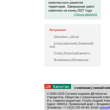
комплексного развития
территории. Завершение работ
намечено на конец 2027 года.
статьи раздела
Актуально
Хабаровску - 160 лет
Адреса инвестиций. Приморский
край
Туризм: Приморский маршрут
Недвижимость Владивостока
о компании
|
свежий ном
© 2000-2025 Сетевое издание ДВ Капитал
Учредитель: Общество с ограниченной отве
И.о. главного редактора: Голубь Андрей Але
Адрес: 690014, Приморский край, г. Владивос
Телефоны: +7 (423) 245-04-85; Email:
priem@