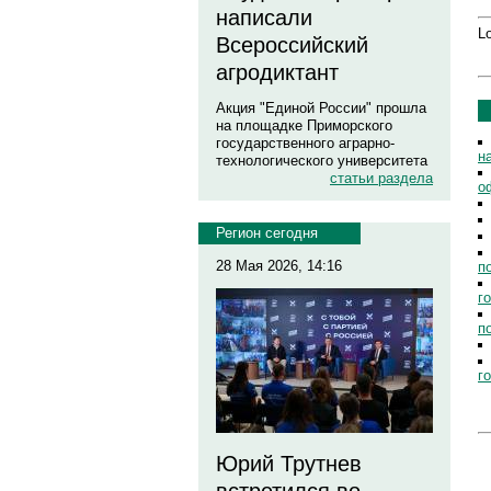
написали
Lo
Всероссийский
агродиктант
Акция "Единой России" прошла
на площадке Приморского
государственного аграрно-
н
технологического университета
статьи раздела
о
Регион сегодня
28 Мая 2026, 14:16
п
г
п
г
Юрий Трутнев