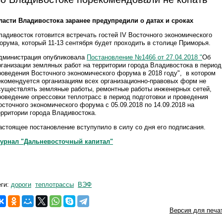
ласти Владивостока заранее предупредили о датах и сроках
ладивосток готовится встречать гостей IV Восточного экономического
орума, который 11-13 сентября будет проходить в столице Приморья.
дминистрация опубликовала
Постановление №1466 от 27.04.2018 "
Об
рганизации земляных работ на территории города Владивостока в период
роведения Восточного экономического форума в 2018 году", в котором
екомендуется организациям всех организационно-правовых форм не
существлять земляные работы, ремонтные работы инженерных сетей,
роведение опрессовки теплотрасс в период подготовки и проведения
осточного экономического форума с 05.09.2018 по 14.09.2018 на
ерритории города Владивостока.
астоящее постановление вступупило в силу со дня его подписания.
урнал "Дальневосточный капитал"
еги:
дороги
теплотрассы
ВЭФ
Версия для печа