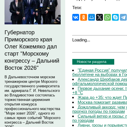
Теги:
Губернатор
Приморского края
Loading...
Олег Кожемяко дал
старт "Морскому
конгрессу – Дальний
Новости раздела
Восток 2026"
"Единая Россия" получи
бюллетене на выборах в Г
В Дальневосточном морском
Александр Щербаков дер
тренажерном центре Морского
офтальмологической помощ
государственного университета
Первое дыхание осени: 
им. адмирала Г. И. Невельского
+8 °C
во Владивостоке состоялась
Жара до +35: что ждет 
торжественная церемония
Москва помогает развив
открытия конкурса
Дождливый аккорд: чем 
профессионального мастерства
прогноз погоды по городам
"Море зовет 2026", одного из
Сильный ветер и грозы: 
самых ярких событий "Морского
по городам
конгресса – Дальний Восток
Ливни, грозы и порывист
2026".