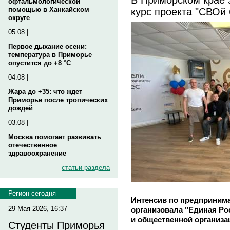
офтальмологической
курс проекта "СВОй 
помощью в Ханкайском
округе
05.08 |
Первое дыхание осени:
температура в Приморье
опустится до +8 °C
04.08 |
Жара до +35: что ждет
Приморье после тропических
дождей
03.08 |
Москва помогает развивать
отечественное
здравоохранение
статьи раздела
Регион сегодня
Интенсив по предприним
29 Мая 2026, 16:37
организовала "Единая Ро
и общественной организа
Студенты Приморья