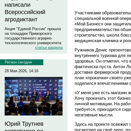
написали
Всероссийский
Участниками образователь
специальной военной опера
агродиктант
«Мой Бизнес» они защитил
Акция "Единой России" прошла
предпринимательства обши
на площадке Приморского
строительство, школа бокса
государственного аграрно-
медицинская клиника и роз
технологического университета
статьи раздела
Ружников Денис презентова
внутреннего туризма для 
здоровья. Он отметил, что
Регион сегодня
фактически пуста. Антон Л
28 Мая 2026, 14:16
доставке фермерской проду
план «прокачки» своего уж
поделился впечатлениями о
«У меня уже есть магазин 
Хочу прокачать этот бизнес
личной мотивации. На рабо
требуется, приходится сид
негативные мысли.
Юрий Трутнев
Здесь на проекте освежил г
посмотрел на своё дело, п