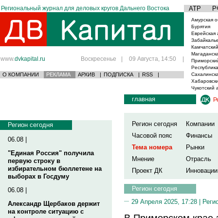
Региональный журнал для деловых кругов Дальнего Востока
АТР
Р
Амурская о
Бурятия
Еврейская 
Забайкаль
Камчатский
Магаданска
www.
dvkapital.ru
Воскресенье
|
09 Августа, 14:50
|
Приморски
Республика
О КОМПАНИИ
РЕКЛАМА
АРХИВ
|
ПОДПИСКА
|
RSS
|
Сахалинска
Хабаровски
Чукотский 
главная
Р
Регион сегодня
Компании
Регион сегодня
Часовой пояс
Финансы
06.08 |
Тема номера
Рынки
"Единая Россия" получила
Мнение
Отрасль
первую строку в
избирательном бюллетене на
Проект ДК
Инновации
выборах в Госдуму
Регион сегодня
06.08 |
29 Апреля 2025, 17:28 |
Реги
Александр Щербаков держит
на контроле ситуацию с
В Приморском крае