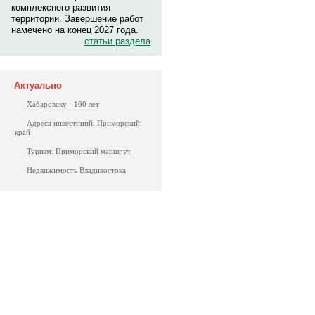
комплексного развития
территории. Завершение работ
намечено на конец 2027 года.
статьи раздела
Актуально
Хабаровску - 160 лет
Адреса инвестиций. Приморский
край
Туризм: Приморский маршрут
Недвижимость Владивостока