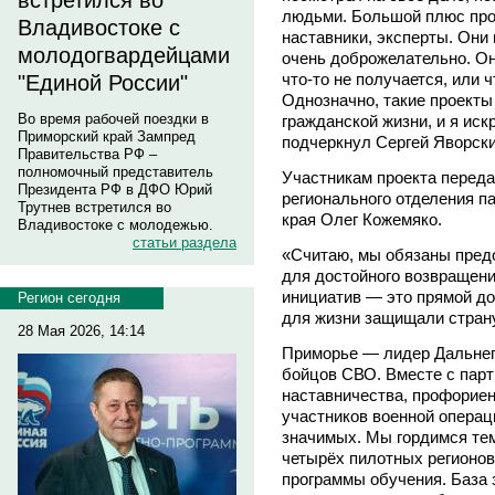
встретился во
людьми. Большой плюс про
Владивостоке с
наставники, эксперты. Они
молодогвардейцами
очень доброжелательно. Они
что-то не получается, или 
"Единой России"
Однозначно, такие проекты
Во время рабочей поездки в
гражданской жизни, и я иск
Приморский край Зампред
подчеркнул Сергей Яворски
Правительства РФ –
полномочный представитель
Участникам проекта переда
Президента РФ в ДФО Юрий
регионального отделения п
Трутнев встретился во
края Олег Кожемяко.
Владивостоке с молодежью.
статьи раздела
«Считаю, мы обязаны пред
для достойного возвращени
инициатив — это прямой до
Регион сегодня
для жизни защищали страну
28 Мая 2026, 14:14
Приморье — лидер Дальнег
бойцов СВО. Вместе с пар
наставничества, профорие
участников военной операц
значимых. Мы гордимся тем
четырёх пилотных регионов
программы обучения. База 