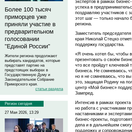
экспертов в рамках бизнес
успеха в предпринимательс
Более 100 тысяч
поздравляю участников с з
приморцев уже
этот шаг — только начало 
приняли участие в
региона.
предварительном
Заместитель председателя
голосовании
края Николай Стецко отмет
поддержку государства.
"Единой России"
«Я очень хотел бы, чтобы 
Жители региона продолжают
презентовать о своём бизне
выбирать кандидатов, которые
что все пройдут ключевой 
представят партию на
предстоящих выборах в
бизнеса. Не сомневаюсь, чт
Государственную Думу и
но я не сомневаюсь, что вы
Законодательное Собрание
это, защищая Родину на по
Приморского края.
центр «Мой бизнес» поддер
статьи раздела
Зампред.
Интенсив в рамках проекта
Регион сегодня
но работа с участниками п
27 Мая 2026, 13:29
наставниками и экспертами
бизнес-проекты, подготовят
дела и в дальнейшем смогу
поддержку и сопровождени