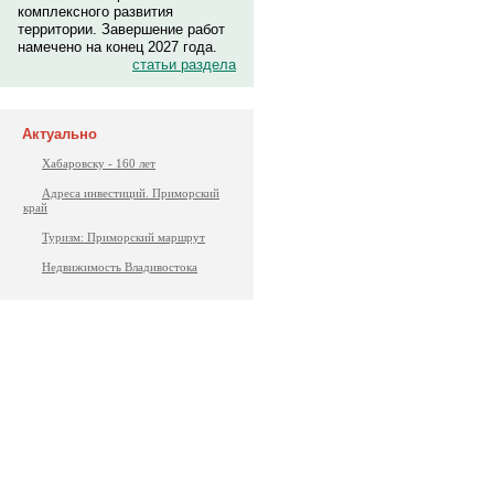
комплексного развития
территории. Завершение работ
намечено на конец 2027 года.
статьи раздела
Актуально
Хабаровску - 160 лет
Адреса инвестиций. Приморский
край
Туризм: Приморский маршрут
Недвижимость Владивостока