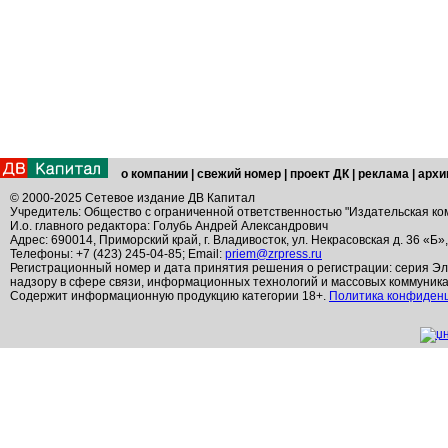
о компании
|
свежий номер
|
проект ДК
|
реклама
|
архи
© 2000-2025 Сетевое издание ДВ Капитал
Учредитель: Общество с ограниченной ответственностью "Издательская ко
И.о. главного редактора: Голубь Андрей Александрович
Адрес: 690014, Приморский край, г. Владивосток, ул. Некрасовская д. 36 «Б»
Телефоны: +7 (423) 245-04-85; Email:
priem@zrpress.ru
Регистрационный номер и дата принятия решения о регистрации: серия Эл
надзору в сфере связи, информационных технологий и массовых коммуник
Содержит информационную продукцию категории 18+.
Политика конфиден