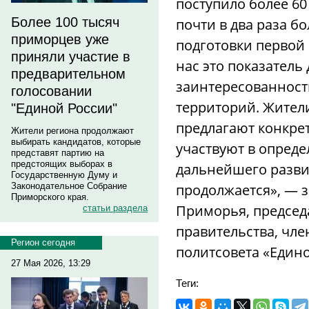
поступило более 60
Более 100 тысяч
почти в два раза б
приморцев уже
подготовки первой
приняли участие в
нас это показатель
предварительном
заинтересованност
голосовании
территорий. Жители
"Единой России"
предлагают конкре
Жители региона продолжают
выбирать кандидатов, которые
участвуют в опред
представят партию на
предстоящих выборах в
дальнейшего развит
Государственную Думу и
продолжается», — 
Законодательное Собрание
Приморского края.
Приморья, председ
статьи раздела
правительства, чл
Регион сегодня
политсовета «Един
27 Мая 2026, 13:29
Теги: