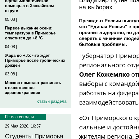
офтальмологической
на выборах
помощью в Ханкайском
округе
05.08 |
Президент России выступи
что "Единая Россия" в п
Первое дыхание осени:
проявит лидерство, но д
температура в Приморье
сверять с мнением людей
опустится до +8 °C
бытовые проблемы.
04.08 |
Губернатор Приморс
Жара до +35: что ждет
Приморье после тропических
регионального отд
дождей
Олег Кожемяко
от
03.08 |
выборы с командой
Москва помогает развивать
отечественное
работать на федер
здравоохранение
взаимодействовать
статьи раздела
«От Приморского к
Регион сегодня
сильные и достойн
29 Мая 2026, 16:37
жителям региона. 
Студенты Приморья