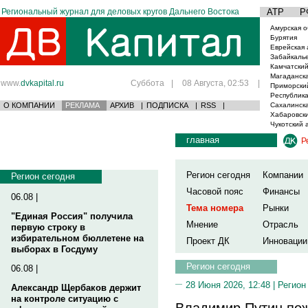
Региональный журнал для деловых кругов Дальнего Востока
АТР
Р
Амурская о
Бурятия
Еврейская 
Забайкаль
Камчатский
Магаданска
www.
dvkapital.ru
Суббота
|
08 Августа, 02:53
|
Приморски
Республика
О КОМПАНИИ
РЕКЛАМА
АРХИВ
|
ПОДПИСКА
|
RSS
|
Сахалинска
Хабаровски
Чукотский 
главная
Р
Регион сегодня
Компании
Регион сегодня
Часовой пояс
Финансы
06.08 |
Тема номера
Рынки
"Единая Россия" получила
Мнение
Отрасль
первую строку в
избирательном бюллетене на
Проект ДК
Инновации
выборах в Госдуму
Регион сегодня
06.08 |
28 Июня 2026, 12:48 |
Регион
Александр Щербаков держит
на контроле ситуацию с
Владимир Путин пож