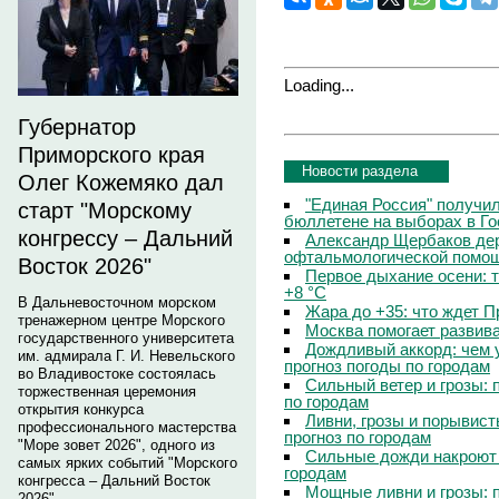
Loading...
Губернатор
Приморского края
Новости раздела
Олег Кожемяко дал
"Единая Россия" получи
старт "Морскому
бюллетене на выборах в Г
конгрессу – Дальний
Александр Щербаков дер
офтальмологической помощ
Восток 2026"
Первое дыхание осени: 
+8 °C
В Дальневосточном морском
Жара до +35: что ждет 
тренажерном центре Морского
Москва помогает развив
государственного университета
Дождливый аккорд: чем 
им. адмирала Г. И. Невельского
прогноз погоды по городам
во Владивостоке состоялась
Сильный ветер и грозы: 
торжественная церемония
по городам
открытия конкурса
Ливни, грозы и порывист
профессионального мастерства
прогноз по городам
"Море зовет 2026", одного из
Сильные дожди накроют 
самых ярких событий "Морского
городам
конгресса – Дальний Восток
Мощные ливни и грозы: 
2026".