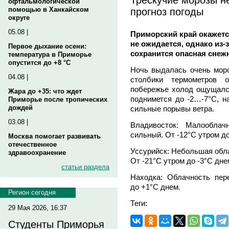
офтальмологической
прогноз погоды
помощью в Ханкайском
округе
05.08 |
Приморский край окажетс
не ожидается, однако из-
Первое дыхание осени:
сохранится опасная снеж
температура в Приморье
опустится до +8 °C
Ночь выдалась очень мороз
04.08 |
столбики термометров 
побережье холод ощущался
Жара до +35: что ждет
поднимется до -2…-7°C, н
Приморье после тропических
дождей
сильные порывы ветра.
03.08 |
Владивосток: Малооблач
сильный. От -12°C утром до
Москва помогает развивать
отечественное
Уссурийск: Небольшая обла
здравоохранение
От -21°C утром до -3°C дне
статьи раздела
Находка: Облачность пер
до +1°C днем.
Регион сегодня
Теги:
29 Мая 2026, 16:37
Студенты Приморья