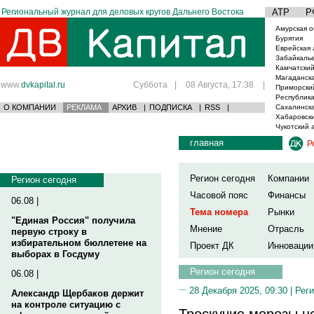
Региональный журнал для деловых кругов Дальнего Востока
АТР
Р
Амурская о
Бурятия
Еврейская 
Забайкаль
Камчатский
Магаданска
www.
dvkapital.ru
Суббота
|
08 Августа, 17:38
|
Приморски
Республика
О КОМПАНИИ
РЕКЛАМА
АРХИВ
|
ПОДПИСКА
|
RSS
|
Сахалинска
Хабаровски
Чукотский 
главная
Р
Регион сегодня
Компании
Регион сегодня
Часовой пояс
Финансы
06.08 |
Тема номера
Рынки
"Единая Россия" получила
Мнение
Отрасль
первую строку в
избирательном бюллетене на
Проект ДК
Инновации
выборах в Госдуму
Регион сегодня
06.08 |
28 Декабря 2025, 09:30 |
Реги
Александр Щербаков держит
на контроле ситуацию с
Трескучие морозы н