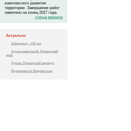
комплексного развития
территории. Завершение работ
намечено на конец 2027 года.
статьи раздела
Актуально
Хабаровску - 160 лет
Адреса инвестиций. Приморский
край
Туризм: Приморский маршрут
Недвижимость Владивостока