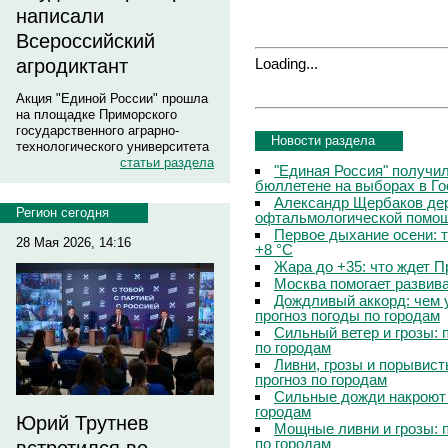
написали
Всероссийский
Loading...
агродиктант
Акция "Единой России" прошла
на площадке Приморского
государственного аграрно-
Новости раздела
технологического университета
статьи раздела
"Единая Россия" получи
бюллетене на выборах в Г
Александр Щербаков дер
Регион сегодня
офтальмологической помощ
Первое дыхание осени: 
28 Мая 2026, 14:16
+8 °C
Жара до +35: что ждет 
Москва помогает развив
Дождливый аккорд: чем 
прогноз погоды по городам
Сильный ветер и грозы: 
по городам
Ливни, грозы и порывист
прогноз по городам
Сильные дожди накроют 
городам
Юрий Трутнев
Мощные ливни и грозы: 
по городам