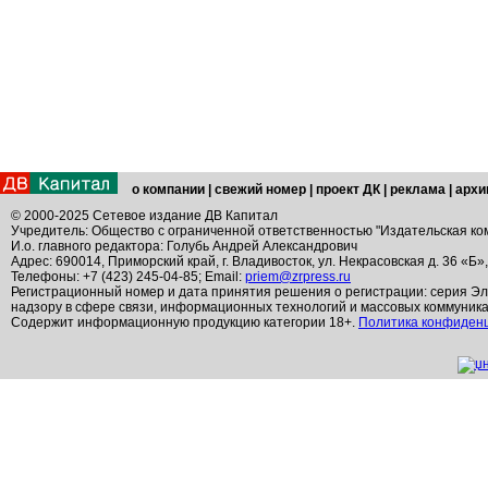
о компании
|
свежий номер
|
проект ДК
|
реклама
|
архи
© 2000-2025 Сетевое издание ДВ Капитал
Учредитель: Общество с ограниченной ответственностью "Издательская ко
И.о. главного редактора: Голубь Андрей Александрович
Адрес: 690014, Приморский край, г. Владивосток, ул. Некрасовская д. 36 «Б»
Телефоны: +7 (423) 245-04-85; Email:
priem@zrpress.ru
Регистрационный номер и дата принятия решения о регистрации: серия Эл
надзору в сфере связи, информационных технологий и массовых коммуник
Содержит информационную продукцию категории 18+.
Политика конфиден