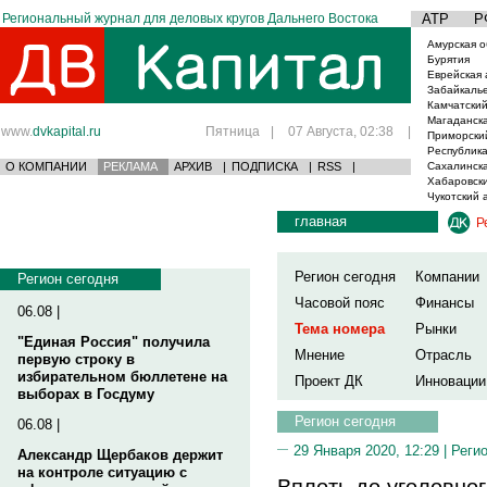
Региональный журнал для деловых кругов Дальнего Востока
АТР
Р
Амурская о
Бурятия
Еврейская 
Забайкаль
Камчатский
Магаданска
www.
dvkapital.ru
Пятница
|
07 Августа, 02:38
|
Приморски
Республика
О КОМПАНИИ
РЕКЛАМА
АРХИВ
|
ПОДПИСКА
|
RSS
|
Сахалинска
Хабаровски
Чукотский 
главная
Р
Регион сегодня
Компании
Регион сегодня
Часовой пояс
Финансы
06.08 |
Тема номера
Рынки
"Единая Россия" получила
Мнение
Отрасль
первую строку в
избирательном бюллетене на
Проект ДК
Инновации
выборах в Госдуму
Регион сегодня
06.08 |
29 Января 2020, 12:29 |
Реги
Александр Щербаков держит
на контроле ситуацию с
Вплоть до уголовног