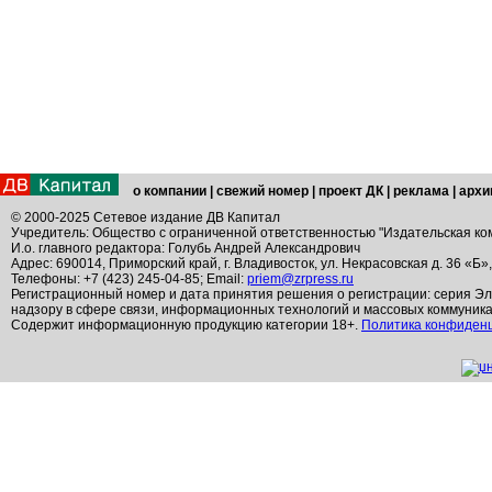
о компании
|
свежий номер
|
проект ДК
|
реклама
|
архи
© 2000-2025 Сетевое издание ДВ Капитал
Учредитель: Общество с ограниченной ответственностью "Издательская ко
И.о. главного редактора: Голубь Андрей Александрович
Адрес: 690014, Приморский край, г. Владивосток, ул. Некрасовская д. 36 «Б»
Телефоны: +7 (423) 245-04-85; Email:
priem@zrpress.ru
Регистрационный номер и дата принятия решения о регистрации: серия Эл
надзору в сфере связи, информационных технологий и массовых коммуник
Содержит информационную продукцию категории 18+.
Политика конфиден