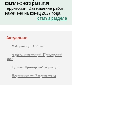
комплексного развития
территории. Завершение работ
намечено на конец 2027 года.
статьи раздела
Актуально
Хабаровску - 160 лет
Адреса инвестиций. Приморский
край
Туризм: Приморский маршрут
Недвижимость Владивостока