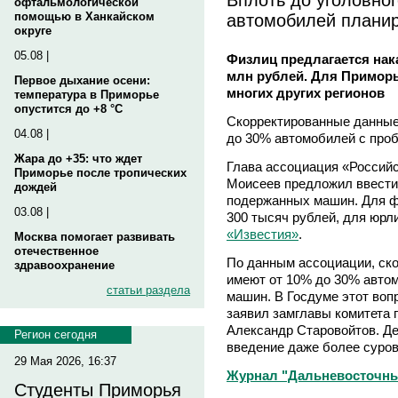
офтальмологической
автомобилей планир
помощью в Ханкайском
округе
05.08 |
Физлиц предлагается нак
млн рублей. Для Приморь
Первое дыхание осени:
многих других регионов
температура в Приморье
опустится до +8 °C
Скорректированные данные,
04.08 |
до 30% автомобилей с проб
Жара до +35: что ждет
Глава ассоциация «Россий
Приморье после тропических
Моисеев предложил ввести 
дождей
подержанных машин. Для ф
03.08 |
300 тысяч рублей, для юрл
«Известия»
.
Москва помогает развивать
отечественное
По данным ассоциации, ск
здравоохранение
имеют от 10% до 30% автом
статьи раздела
машин. В Госдуме этот воп
заявил замглавы комитета 
Александр Старовойтов. Де
Регион сегодня
введение даже более сурово
29 Мая 2026, 16:37
Журнал "Дальневосточны
Студенты Приморья