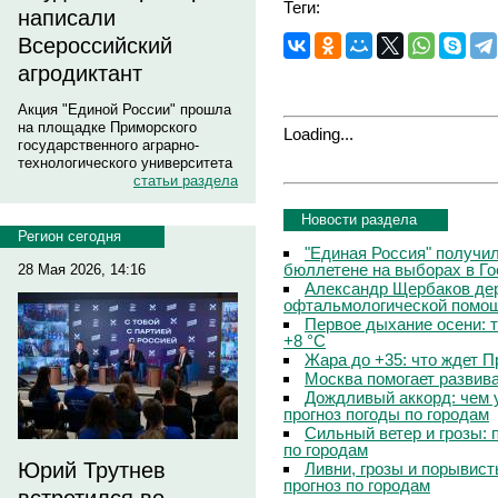
Теги:
написали
Всероссийский
агродиктант
Акция "Единой России" прошла
на площадке Приморского
Loading...
государственного аграрно-
технологического университета
статьи раздела
Новости раздела
Регион сегодня
"Единая Россия" получи
бюллетене на выборах в Г
28 Мая 2026, 14:16
Александр Щербаков дер
офтальмологической помощ
Первое дыхание осени: 
+8 °C
Жара до +35: что ждет 
Москва помогает развив
Дождливый аккорд: чем 
прогноз погоды по городам
Сильный ветер и грозы: 
по городам
Юрий Трутнев
Ливни, грозы и порывист
прогноз по городам