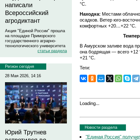
°С.
написали
Всероссийский
Находка:
Местами облачно,
осадков. Ветер юго-восточ
агродиктант
комфортных +20…+22 °С.
Акция "Единой России" прошла
Темпер
на площадке Приморского
государственного аграрно-
В Амурском заливе вода пр
технологического университета
статьи раздела
она бодрящая — всего +12 
+21 °С.
Регион сегодня
Теги:
28 Мая 2026, 14:16
Loading...
Новости раздела
Юрий Трутнев
"Единая Россия" получи