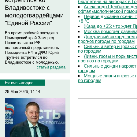
встретился во
бюллетене на выборах в Г
Александр Щербаков дер
Владивостоке с
офтальмологической помощ
молодогвардейцами
Первое дыхание осени: 
+8 °C
"Единой России"
Жара до +35: что ждет 
Москва помогает развив
Во время рабочей поездки в
Дождливый аккорд: чем 
Приморский край Зампред
прогноз погоды по городам
Правительства РФ –
Сильный ветер и грозы: 
полномочный представитель
по городам
Президента РФ в ДФО Юрий
Ливни, грозы и порывист
Трутнев встретился во
прогноз по городам
Владивостоке с молодежью.
Сильные дожди накроют 
статьи раздела
городам
Мощные ливни и грозы: 
по городам
Регион сегодня
28 Мая 2026, 14:14