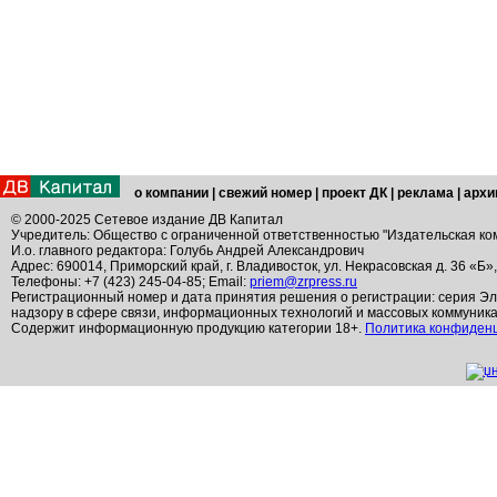
о компании
|
свежий номер
|
проект ДК
|
реклама
|
архи
© 2000-2025 Сетевое издание ДВ Капитал
Учредитель: Общество с ограниченной ответственностью "Издательская ко
И.о. главного редактора: Голубь Андрей Александрович
Адрес: 690014, Приморский край, г. Владивосток, ул. Некрасовская д. 36 «Б»
Телефоны: +7 (423) 245-04-85; Email:
priem@zrpress.ru
Регистрационный номер и дата принятия решения о регистрации: серия Эл
надзору в сфере связи, информационных технологий и массовых коммуник
Содержит информационную продукцию категории 18+.
Политика конфиден