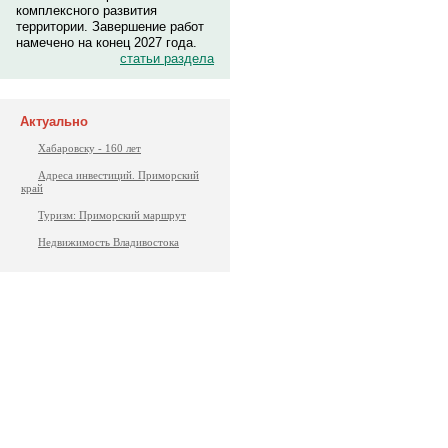
комплексного развития
территории. Завершение работ
намечено на конец 2027 года.
статьи раздела
Актуально
Хабаровску - 160 лет
Адреса инвестиций. Приморский
край
Туризм: Приморский маршрут
Недвижимость Владивостока