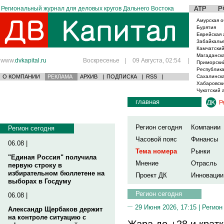
Региональный журнал для деловых кругов Дальнего Востока
АТР
Р
Амурская о
Бурятия
Еврейская 
Забайкаль
Камчатский
Магаданска
www.
dvkapital.ru
Воскресенье
|
09 Августа, 02:54
|
Приморски
Республика
О КОМПАНИИ
РЕКЛАМА
АРХИВ
|
ПОДПИСКА
|
RSS
|
Сахалинска
Хабаровски
Чукотский 
главная
Р
Регион сегодня
Компании
Регион сегодня
Часовой пояс
Финансы
06.08 |
Тема номера
Рынки
"Единая Россия" получила
Мнение
Отрасль
первую строку в
избирательном бюллетене на
Проект ДК
Инновации
выборах в Госдуму
Регион сегодня
06.08 |
29 Июня 2026, 17:15 |
Регион
Александр Щербаков держит
на контроле ситуацию с
Жара до +28 и крат