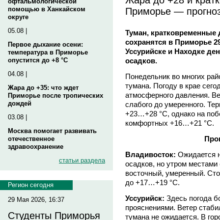
офтальмологической
Приморье — прогноз
помощью в Ханкайском
округе
05.08 |
Туман, кратковременные
сохранятся в Приморье 2
Первое дыхание осени:
Уссурийске и Находке де
температура в Приморье
осадков.
опустится до +8 °C
04.08 |
Понедельник во многих рай
тумана. Погоду в крае сег
Жара до +35: что ждет
атмосферного давления. Ве
Приморье после тропических
дождей
слабого до умеренного. Те
+23…+28 °C, однако на поб
03.08 |
комфортных +16…+21 °C.
Москва помогает развивать
Про
отечественное
здравоохранение
Владивосток:
Ожидается н
статьи раздела
осадков, но утром местами 
восточный, умеренный. Ст
до +17…+19 °С.
Регион сегодня
Уссурийск:
Здесь погода бо
29 Мая 2026, 16:37
прояснениями. Ветер стаби
Студенты Приморья
тумана не ожидается. В го