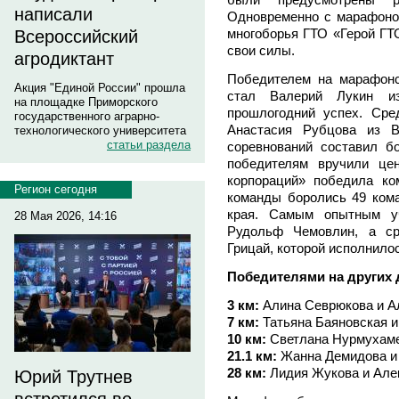
написали
Одновременно с марафоно
многоборья ГТО «Герой ГТ
Всероссийский
свои силы.
агродиктант
Победителем на марафонс
Акция "Единой России" прошла
стал Валерий Лукин из
на площадке Приморского
прошлогодний успех. Ср
государственного аграрно-
Анастасия Рубцова из В
технологического университета
статьи раздела
соревнований составил б
победителям вручили це
корпораций» победила к
Регион сегодня
команды боролись 49 кома
края. Самым опытным уч
28 Мая 2026, 14:16
Рудольф Чемовлин, а с
Грицай, которой исполнилос
Победителями на других 
3 км:
Алина Севрюкова и А
7 км:
Татьяна Баяновская и
10 км:
Светлана Нурмухаме
21.1 км:
Жанна Демидова и
28 км:
Лидия Жукова и Але
Юрий Трутнев