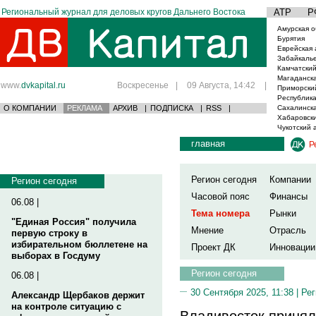
Региональный журнал для деловых кругов Дальнего Востока
АТР
Р
Амурская о
Бурятия
Еврейская 
Забайкаль
Камчатский
Магаданска
www.
dvkapital.ru
Воскресенье
|
09 Августа, 14:42
|
Приморски
Республика
О КОМПАНИИ
РЕКЛАМА
АРХИВ
|
ПОДПИСКА
|
RSS
|
Сахалинска
Хабаровски
Чукотский 
главная
Р
Регион сегодня
Компании
Регион сегодня
Часовой пояс
Финансы
06.08 |
Тема номера
Рынки
"Единая Россия" получила
Мнение
Отрасль
первую строку в
избирательном бюллетене на
Проект ДК
Инновации
выборах в Госдуму
Регион сегодня
06.08 |
30 Сентября 2025, 11:38 |
Рег
Александр Щербаков держит
на контроле ситуацию с
Владивосток принял