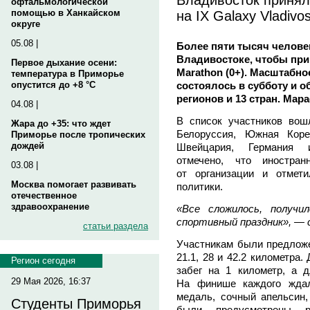
офтальмологической
на IX Galaxy Vladivo
помощью в Ханкайском
округе
05.08 |
Более пяти тысяч человек
Владивостоке, чтобы прин
Первое дыхание осени:
Marathon (0+). Масштабн
температура в Приморье
состоялось в субботу и 
опустится до +8 °C
регионов и 13 стран. Мар
04.08 |
В список участников вош
Жара до +35: что ждет
Белоруссия, Южная Коре
Приморье после тропических
дождей
Швейцария, Германия и
отмечено, что иностра
03.08 |
от организации и отмет
Москва помогает развивать
политики.
отечественное
здравоохранение
«Все сложилось, получи
спортивный праздник», — 
статьи раздела
Участникам были предложен
21.1, 28 и 42.2 километра
Регион сегодня
забег на 1 километр, а 
29 Мая 2026, 16:37
На финише каждого ждал
медаль, сочный апельсин,
Студенты Приморья
были предусмотрены р