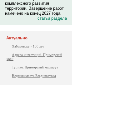
комплексного развития
территории. Завершение работ
намечено на конец 2027 года.
статьи раздела
Актуально
Хабаровску - 160 лет
Адреса инвестиций. Приморский
край
Туризм: Приморский маршрут
Недвижимость Владивостока