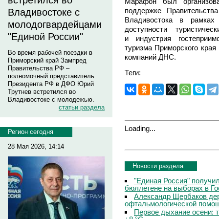
встретился во
Марафон был организов
поддержке Правительств
Владивостоке с
Владивостока в рамках
молодогвардейцами
доступности туристичес
"Единой России"
и индустрия гостеприим
туризма Приморского края 
Во время рабочей поездки в
компаний ДНС.
Приморский край Зампред
Правительства РФ –
Теги:
полномочный представитель
Президента РФ в ДФО Юрий
Трутнев встретился во
Владивостоке с молодежью.
статьи раздела
Loading...
Регион сегодня
28 Мая 2026, 14:14
Новости раздела
"Единая Россия" получи
бюллетене на выборах в Г
Александр Щербаков дер
офтальмологической помощ
Первое дыхание осени: 