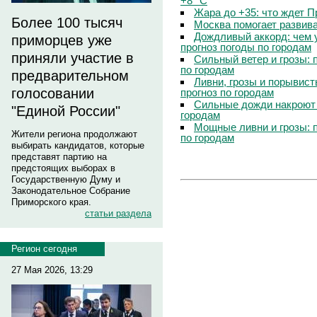
+8 °C
Жара до +35: что ждет 
Более 100 тысяч
Москва помогает развив
Дождливый аккорд: чем 
приморцев уже
прогноз погоды по городам
приняли участие в
Сильный ветер и грозы: 
по городам
предварительном
Ливни, грозы и порывист
голосовании
прогноз по городам
Сильные дожди накроют 
"Единой России"
городам
Мощные ливни и грозы: 
Жители региона продолжают
по городам
выбирать кандидатов, которые
представят партию на
предстоящих выборах в
Государственную Думу и
Законодательное Собрание
Приморского края.
статьи раздела
Регион сегодня
27 Мая 2026, 13:29