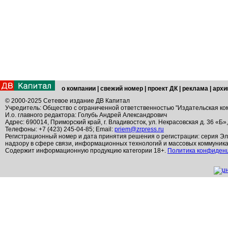
о компании
|
свежий номер
|
проект ДК
|
реклама
|
архи
© 2000-2025 Сетевое издание ДВ Капитал
Учредитель: Общество с ограниченной ответственностью "Издательская ко
И.о. главного редактора: Голубь Андрей Александрович
Адрес: 690014, Приморский край, г. Владивосток, ул. Некрасовская д. 36 «Б»
Телефоны: +7 (423) 245-04-85; Email:
priem@zrpress.ru
Регистрационный номер и дата принятия решения о регистрации: серия Эл
надзору в сфере связи, информационных технологий и массовых коммуник
Содержит информационную продукцию категории 18+.
Политика конфиден