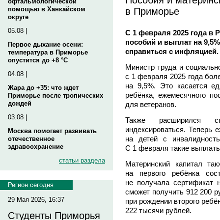
офтальмологической
в Приморье
помощью в Ханкайском
округе
05.08 |
С 1 февраля 2025 года в 
пособий и выплат на 9,5
Первое дыхание осени:
справиться с инфляцией.
температура в Приморье
опустится до +8 °C
Министр труда и социальн
04.08 |
с 1 февраля 2025 года бол
на 9,5%. Это касается е
Жара до +35: что ждет
ребёнка, ежемесячного по
Приморье после тропических
дождей
для ветеранов.
03.08 |
Также расширился с
индексироваться. Теперь 
Москва помогает развивать
на детей с инвалидност
отечественное
здравоохранение
С 1 февраля такие выплаты
статьи раздела
Материнский капитал та
на первого ребёнка сос
не получала сертификат н
Регион сегодня
сможет получить 912 200 р
29 Мая 2026, 16:37
при рождении второго ребё
222 тысячи рублей.
Студенты Приморья