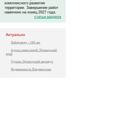
комплексного развития
территории. Завершение работ
намечено на конец 2027 года.
статьи раздела
Актуально
Хабаровску - 160 лет
Адреса инвестиций. Приморский
край
Туризм: Приморский маршрут
Недвижимость Владивостока