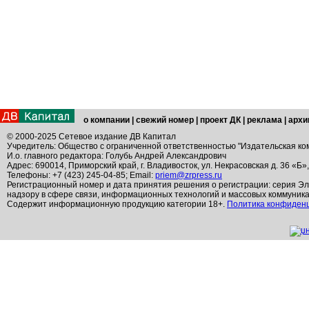
о компании
|
свежий номер
|
проект ДК
|
реклама
|
архи
© 2000-2025 Сетевое издание ДВ Капитал
Учредитель: Общество с ограниченной ответственностью "Издательская ко
И.о. главного редактора: Голубь Андрей Александрович
Адрес: 690014, Приморский край, г. Владивосток, ул. Некрасовская д. 36 «Б»
Телефоны: +7 (423) 245-04-85; Email:
priem@zrpress.ru
Регистрационный номер и дата принятия решения о регистрации: серия Эл
надзору в сфере связи, информационных технологий и массовых коммуник
Содержит информационную продукцию категории 18+.
Политика конфиден