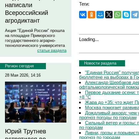
Теги:
написали
Всероссийский
агродиктант
Акция "Единой России" прошла
на площадке Приморского
Loading...
государственного аграрно-
технологического университета
статьи раздела
Новости раздела
Регион сегодня
"Единая Россия" получи
28 Мая 2026, 14:16
бюллетене на выборах в Г
Александр Щербаков дер
офтальмологической помощ
Первое дыхание осени: 
+8 °C
Жара до +35: что ждет 
Москва помогает развив
Дождливый аккорд: чем 
прогноз погоды по городам
Сильный ветер и грозы: 
по городам
Юрий Трутнев
Ливни, грозы и порывист
прогноз по городам