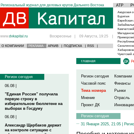
Региональный журнал для деловых кругов Дальнего Востока
АТР
Р
Амурская о
Бурятия
Еврейская 
Забайкаль
Камчатский
Магаданска
www.
dvkapital.ru
Воскресенье
|
09 Августа, 19:25
|
Приморски
Республика
О КОМПАНИИ
РЕКЛАМА
АРХИВ
|
ПОДПИСКА
|
RSS
|
Сахалинска
Хабаровски
Чукотский 
главная
Р
Регион сегодня
Компании
Регион сегодня
Часовой пояс
Финансы
06.08 |
Тема номера
Рынки
"Единая Россия" получила
Мнение
Отрасль
первую строку в
избирательном бюллетене на
Проект ДК
Инновации
выборах в Госдуму
Регион сегодня
06.08 |
31 Января 2025, 21:05 |
Реги
Александр Щербаков держит
на контроле ситуацию с
Пособия и материнс