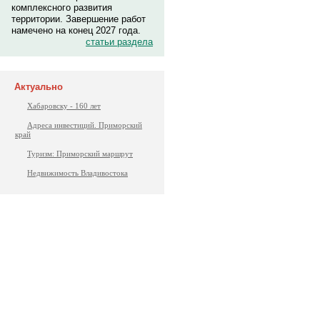
комплексного развития
территории. Завершение работ
намечено на конец 2027 года.
статьи раздела
Актуально
Хабаровску - 160 лет
Адреса инвестиций. Приморский
край
Туризм: Приморский маршрут
Недвижимость Владивостока