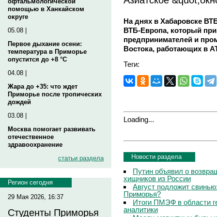
офтальмологической
помощью в Ханкайском
округе
На днях в Хабаровске ВТ
ВТБ-Европа, который при
05.08 |
предпринимателей и про
Первое дыхание осени:
Востока, работающих в АТ
температура в Приморье
опустится до +8 °C
Теги:
04.08 |
Жара до +35: что ждет
Приморье после тропических
дождей
03.08 |
Loading...
Москва помогает развивать
отечественное
здравоохранение
Новости раздела
статьи раздела
Путин объявил о возвращ
хищников из России
Регион сегодня
Август подложит свинью:
Приморья?
29 Мая 2026, 16:37
Итоги ПМЭФ в области г
аналитики
Студенты Приморья