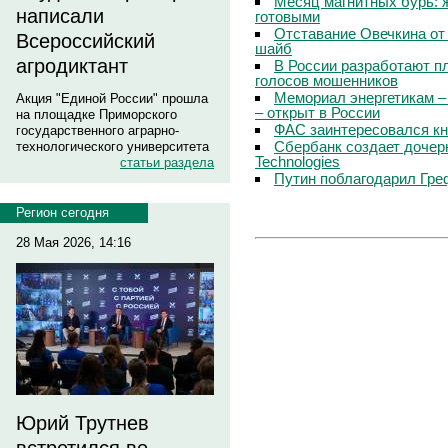
Месяц магнитных бурь: 
написали
готовыми
Отставание Овечкина от 
Всероссийский
шайб
агродиктант
В России разработают п
голосов мошенников
Мемориал энергетикам –
Акция "Единой России" прошла
– открыт в России
на площадке Приморского
ФАС заинтересовался кн
государственного аграрно-
Сбербанк создает дочер
технологического университета
Technologies
статьи раздела
Путин поблагодарил Гре
Регион сегодня
28 Мая 2026, 14:16
Юрий Трутнев