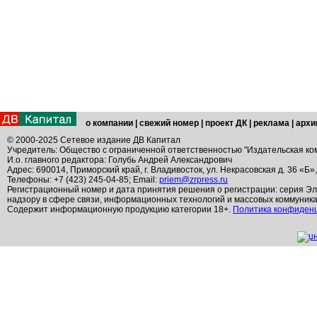
о компании
|
свежий номер
|
проект ДК
|
реклама
|
архи
© 2000-2025 Сетевое издание ДВ Капитал
Учредитель: Общество с ограниченной ответственностью "Издательская ко
И.о. главного редактора: Голубь Андрей Александрович
Адрес: 690014, Приморский край, г. Владивосток, ул. Некрасовская д. 36 «Б»
Телефоны: +7 (423) 245-04-85; Email:
priem@zrpress.ru
Регистрационный номер и дата принятия решения о регистрации: серия Эл
надзору в сфере связи, информационных технологий и массовых коммуник
Содержит информационную продукцию категории 18+.
Политика конфиден