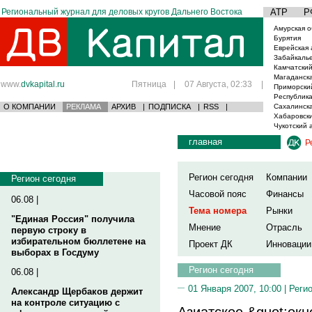
Региональный журнал для деловых кругов Дальнего Востока
АТР
Р
Амурская о
Бурятия
Еврейская 
Забайкаль
Камчатский
Магаданска
www.
dvkapital.ru
Пятница
|
07 Августа, 02:33
|
Приморски
Республика
О КОМПАНИИ
РЕКЛАМА
АРХИВ
|
ПОДПИСКА
|
RSS
|
Сахалинска
Хабаровски
Чукотский 
главная
Р
Регион сегодня
Компании
Регион сегодня
Часовой пояс
Финансы
06.08 |
Тема номера
Рынки
"Единая Россия" получила
Мнение
Отрасль
первую строку в
избирательном бюллетене на
Проект ДК
Инновации
выборах в Госдуму
Регион сегодня
06.08 |
01 Января 2007, 10:00 |
Реги
Александр Щербаков держит
на контроле ситуацию с
Азиатское &quot;окн