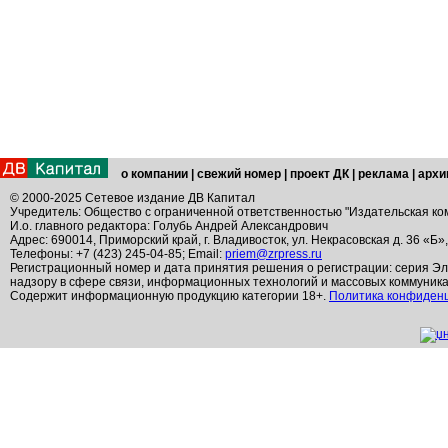
о компании
|
свежий номер
|
проект ДК
|
реклама
|
архи
© 2000-2025 Сетевое издание ДВ Капитал
Учредитель: Общество с ограниченной ответственностью "Издательская ко
И.о. главного редактора: Голубь Андрей Александрович
Адрес: 690014, Приморский край, г. Владивосток, ул. Некрасовская д. 36 «Б»
Телефоны: +7 (423) 245-04-85; Email:
priem@zrpress.ru
Регистрационный номер и дата принятия решения о регистрации: серия Эл
надзору в сфере связи, информационных технологий и массовых коммуник
Содержит информационную продукцию категории 18+.
Политика конфиден