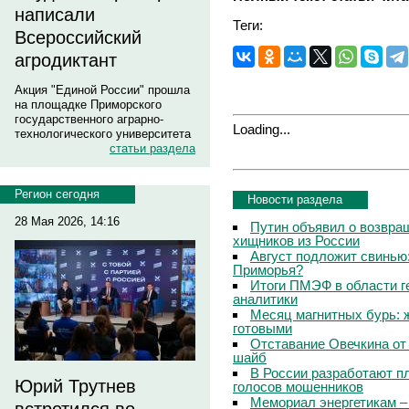
написали
Теги:
Всероссийский
агродиктант
Акция "Единой России" прошла
на площадке Приморского
государственного аграрно-
Loading...
технологического университета
статьи раздела
Регион сегодня
Новости раздела
28 Мая 2026, 14:16
Путин объявил о возвращ
хищников из России
Август подложит свинью:
Приморья?
Итоги ПМЭФ в области г
аналитики
Месяц магнитных бурь: 
готовыми
Отставание Овечкина от 
шайб
В России разработают п
Юрий Трутнев
голосов мошенников
Мемориал энергетикам –