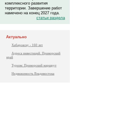
комплексного развития
территории. Завершение работ
намечено на конец 2027 года.
статьи раздела
Актуально
Хабаровску - 160 лет
Адреса инвестиций. Приморский
край
Туризм: Приморский маршрут
Недвижимость Владивостока