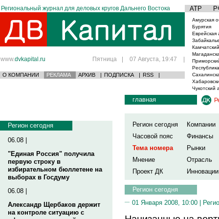
Региональный журнал для деловых кругов Дальнего Востока
АТР
Р
Амурская о
Бурятия
Еврейская 
Забайкаль
Камчатский
Магаданска
www.
dvkapital.ru
Пятница
|
07 Августа, 19:47
|
Приморски
Республика
О КОМПАНИИ
РЕКЛАМА
АРХИВ
|
ПОДПИСКА
|
RSS
|
Сахалинска
Хабаровски
Чукотский 
главная
Р
Регион сегодня
Компании
Регион сегодня
Часовой пояс
Финансы
06.08 |
Тема номера
Рынки
"Единая Россия" получила
Мнение
Отрасль
первую строку в
избирательном бюллетене на
Проект ДК
Инновации
выборах в Госдуму
Регион сегодня
06.08 |
01 Января 2008, 10:00 |
Реги
Александр Щербаков держит
на контроле ситуацию с
Нанизанные на верт