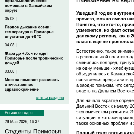
офтальмологической
помощью в Ханкайском
округе
Ушедший год во внутренн
прочего, можно смело наз
05.08 |
Понятно, что кто-то, про
Первое дыхание осени:
усмехнется, но факт оста
температура в Приморье
далекому региону, как в 
опустится до +8 °C
власть еще не проявляла
04.08 |
Естественно, такое внимани
Жара до +35: что ждет
в региональной политико-а
Приморье после тропических
сменились полпред, три губ
дождей
на одну меньше - хлебнувш
03.08 |
объединилась с Камчатско
попытаемся представить пр
Москва помогает развивать
отечественное
а заодно покажем, что сег
здравоохранение
власть на Дальнем Востоке
статьи раздела
Для начала вкратце опреде
Дальний Восток к началу 20
экономическом развитии. 
Регион сегодня
ситуации, в которой прихо
29 Мая 2026, 16:37
также основных проблем и 
Студенты Приморья
Полный текст статьи чита