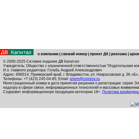
о компании
|
свежий номер
|
проект ДК
|
реклама
|
архи
© 2000-2025 Сетевое издание ДВ Капитал
Учредитель: Общество с ограниченной ответственностью "Издательская ко
И.о. главного редактора: Голубь Андрей Александрович
Адрес: 690014, Приморский край, г. Владивосток, ул. Некрасовская д. 36 «Б»
Телефоны: +7 (423) 245-04-85; Email:
priem@zrpress.ru
Регистрационный номер и дата принятия решения о регистрации: серия Эл
надзору в сфере связи, информационных технологий и массовых коммуник
Содержит информационную продукцию категории 18+.
Политика конфиден