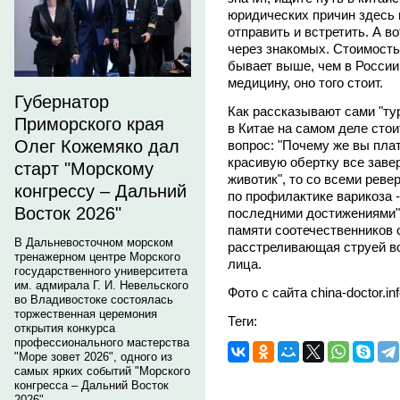
юридических причин здесь в
отправить и встретить. А в
через знакомых. Стоимость
бывает выше, чем в России
медицину, оно того стоит.
Губернатор
Как рассказывают сами "т
Приморского края
в Китае на самом деле стои
Олег Кожемяко дал
вопрос: "Почему же вы плат
красивую обертку все заве
старт "Морскому
животик", то со всеми рев
конгрессу – Дальний
по профилактике варикоза -
Восток 2026"
последними достижениями"
памяти соотечественников 
В Дальневосточном морском
расстреливающая струей в
тренажерном центре Морского
лица.
государственного университета
им. адмирала Г. И. Невельского
Фото с сайта china-doctor.inf
во Владивостоке состоялась
торжественная церемония
Теги:
открытия конкурса
профессионального мастерства
"Море зовет 2026", одного из
самых ярких событий "Морского
конгресса – Дальний Восток
2026".