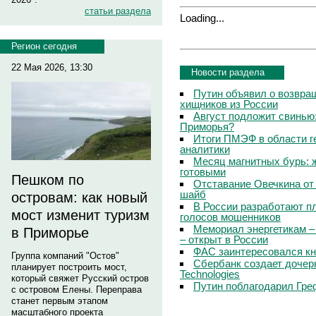
статьи раздела
Loading...
Регион сегодня
22 Мая 2026, 13:30
Новости раздела
Путин объявил о возвращ
хищников из России
Август подложит свинью:
Приморья?
Итоги ПМЭФ в области г
аналитики
Месяц магнитных бурь: 
готовыми
Пешком по
Отставание Овечкина от 
шайб
островам: как новый
В России разработают п
мост изменит туризм
голосов мошенников
Мемориал энергетикам –
в Приморье
– открыт в России
ФАС заинтересовался кн
Группа компаний "Остов"
Сбербанк создает дочер
планирует построить мост,
Technologies
который свяжет Русский остров
Путин поблагодарил Гре
с островом Елены. Переправа
станет первым этапом
масштабного проекта