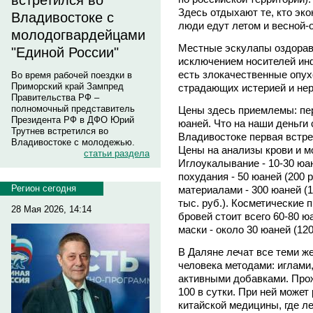
встретился во
Здесь отдыхают те, кто эко
Владивостоке с
люди едут летом и весной-о
молодогвардейцами
Местные эскулапы оздорав
"Единой России"
исключением носителей инф
есть злокачественные опух
Во время рабочей поездки в
Приморский край Зампред
страдающих истерией и не
Правительства РФ –
полномочный представитель
Цены здесь приемлемы: пер
Президента РФ в ДФО Юрий
юаней. Что на наши деньги 
Трутнев встретился во
Владивостоке первая встреч
Владивостоке с молодежью.
Цены на анализы крови и моч
статьи раздела
Иглоукалывание - 10-30 юан
похудания - 50 юаней (200
Регион сегодня
материалами - 300 юаней (1
тыс. руб.). Косметические 
28 Мая 2026, 14:14
бровей стоит всего 60-80 ю
маски - около 30 юаней (120
В Даляне лечат все теми ж
человека методами: иглами
активными добавками. Прож
100 в сутки. При ней может
китайской медицины, где л