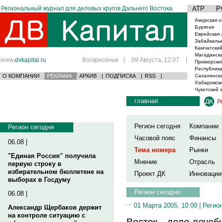
Региональный журнал для деловых кругов Дальнего Востока
АТР
Р
Амурская о
Бурятия
Еврейская 
Забайкаль
Камчатский
Магаданска
www.
dvkapital.ru
Воскресенье
|
09 Августа, 12:07
|
Приморски
Республика
О КОМПАНИИ
РЕКЛАМА
АРХИВ
|
ПОДПИСКА
|
RSS
|
Сахалинска
Хабаровски
Чукотский 
главная
Р
Регион сегодня
Компании
Регион сегодня
Часовой пояс
Финансы
06.08 |
Тема номера
Рынки
"Единая Россия" получила
Мнение
Отрасль
первую строку в
избирательном бюллетене на
Проект ДК
Инновации
выборах в Госдуму
Регион сегодня
06.08 |
01 Марта 2005, 10:00 |
Регио
Александр Щербаков держит
на контроле ситуацию с
Восток - дело лечеб