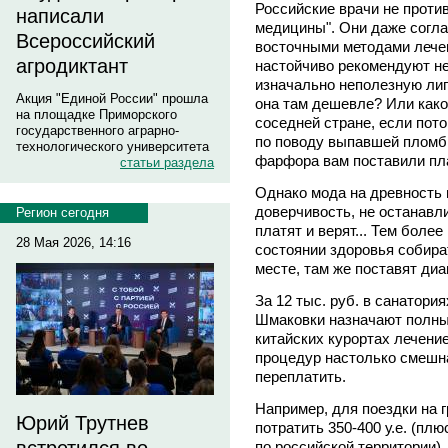
Российские врачи не проти
написали
медицины". Они даже согла
Всероссийский
восточными методами лечен
агродиктант
настойчиво рекомендуют не
изначально неполезную лип
Акция "Единой России" прошла
она там дешевле? Или како
на площадке Приморского
соседней стране, если пот
государственного аграрно-
по поводу выпавшей пломбы
технологического университета
фарфора вам поставили пл
статьи раздела
Однако мода на древность 
доверчивость, не останавли
Регион сегодня
платят и верят... Тем боле
28 Мая 2026, 14:16
состоянии здоровья собира
месте, там же поставят диа
За 12 тыс. руб. в санатори
Шмаковки назначают полны
китайских курортах лечение
процедур настолько смешна,
переплатить.
Например, для поездки на 
Юрий Трутнев
потратить 350-400 у.е. (пл
по российской территории).