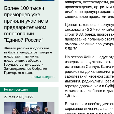
аппарата, остеоходрозы, р
происхождения, артриты и 
Более 100 тысяч
диабет, но предупреждают с
приморцев уже
специальное продолжитель
приняли участие в
Ценник таков: сеанс аккупу
предварительном
сложности - $ 27-30, китай
голосовании
стоит $ 33, банки, прогрев
прогревание полынью стоят
"Единой России"
омолаживающие процедуры в
Жители региона продолжают
$ 50-70.
выбирать кандидатов, которые
представят партию на
На остров Хайнань едут отд
предстоящих выборах в
извергались вулканы, ост
Государственную Думу и
источников Синлун. Каких и
Законодательное Собрание
радоновых до калиево-натр
Приморского края.
заболевания нервной систе
статьи раздела
дыхания, радикулиты, ревм
гораздо дороже, чем в Су
Регион сегодня
стоимость лечебного отдыха
1,5 тыс.
27 Мая 2026, 13:29
Если же вам необходимо о
серьезное лечение, а на р
значит, ищите путь в китай