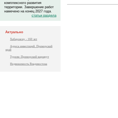
комплексного развития
территории. Завершение работ
намечено на конец 2027 года.
статьи раздела
Актуально
Хабаровску - 160 лет
Адреса инвестиций. Приморский
край
Туризм: Приморский маршрут
Недвижимость Владивостока