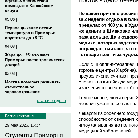
офтальмологической
помощью в Ханкайском
округе
По какой причине россиян
за 2 недели отдыха в бл
05.08 |
пределах от 400 у.е. в Уда
Первое дыхание осени:
же деньги в Шмаковке ил
температура в Приморье
раза дольше. Да и оздоро
опустится до +8 °C
медики, которых задевае
04.08 |
сограждан, считают, что 
"отовариться" и за чудом
Жара до +35: что ждет
Приморье после тропических
Если с "шоппинг-терапией" 
дождей
торговые центры Харбина),
03.08 |
преувеличена, считают пре
Уповать на китайскую меди
Москва помогает развивать
отечественное
излечения от всех-всех бол
здравоохранение
Тем не менее, люди верят. 
статьи раздела
лечения уже 5 тысяч лет пл
Лекарям из соседнего госу
Регион сегодня
способности: от сведения 
иглоукалывания до полног
29 Мая 2026, 16:37
медициной заболеваний.
Студенты Приморья