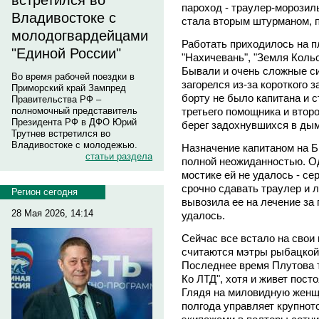
встретился во
пароход - траулер-морозил
Владивостоке с
стала вторым штурманом, 
молодогвардейцами
Работать приходилось на п
"Единой России"
"Нахичевань", "Земля Кольс
Бывали и очень сложные си
Во время рабочей поездки в
загорелся из-за короткого 
Приморский край Зампред
борту не было капитана и 
Правительства РФ –
третьего помощника и втор
полномочный представитель
Президента РФ в ДФО Юрий
берег задохнувшихся в ды
Трутнев встретился во
Владивостоке с молодежью.
Назначение капитаном на Б
статьи раздела
полной неожиданностью. Од
мостике ей не удалось - с
срочно сдавать траулер и л
Регион сегодня
вывозила ее на лечение за 
28 Мая 2026, 14:14
удалось.
Сейчас все встало на свои 
считаются мэтры рыбацкой
Последнее время Плутова 
Ко ЛТД", хотя и живет пост
Глядя на миловидную женщи
полгода управляет крупнот