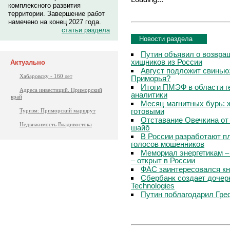
комплексного развития
территории. Завершение работ
намечено на конец 2027 года.
статьи раздела
Новости раздела
Путин объявил о возвращ
хищников из России
Актуально
Август подложит свинью:
Хабаровску - 160 лет
Приморья?
Итоги ПМЭФ в области г
Адреса инвестиций. Приморский
аналитики
край
Месяц магнитных бурь: 
готовыми
Туризм: Приморский маршрут
Отставание Овечкина от 
Недвижимость Владивостока
шайб
В России разработают п
голосов мошенников
Мемориал энергетикам –
– открыт в России
ФАС заинтересовался кн
Сбербанк создает дочер
Technologies
Путин поблагодарил Гре