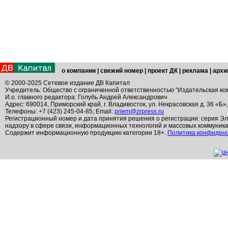
о компании
|
свежий номер
|
проект ДК
|
реклама
|
архи
© 2000-2025 Сетевое издание ДВ Капитал
Учредитель: Общество с ограниченной ответственностью "Издательская ко
И.о. главного редактора: Голубь Андрей Александрович
Адрес: 690014, Приморский край, г. Владивосток, ул. Некрасовская д. 36 «Б»
Телефоны: +7 (423) 245-04-85; Email:
priem@zrpress.ru
Регистрационный номер и дата принятия решения о регистрации: серия Эл
надзору в сфере связи, информационных технологий и массовых коммуник
Содержит информационную продукцию категории 18+.
Политика конфиден