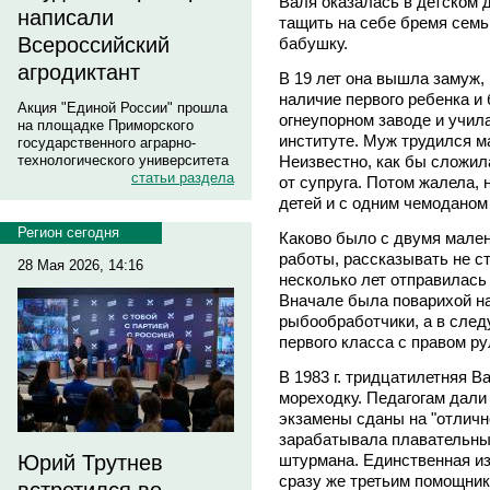
Валя оказалась в детском 
написали
тащить на себе бремя семь
Всероссийский
бабушку.
агродиктант
В 19 лет она вышла замуж,
наличие первого ребенка и
Акция "Единой России" прошла
огнеупорном заводе и учил
на площадке Приморского
институте. Муж трудился м
государственного аграрно-
Неизвестно, как бы сложил
технологического университета
статьи раздела
от супруга. Потом жалела, 
детей и с одним чемоданом 
Регион сегодня
Каково было с двумя мален
работы, рассказывать не с
28 Мая 2026, 14:16
несколько лет отправилась
Вначале была поварихой на
рыбообработчики, а в сле
первого класса с правом ру
В 1983 г. тридцатилетняя В
мореходку. Педагогам дали 
экзамены сданы на "отличн
зарабатывала плавательны
штурмана. Единственная и
Юрий Трутнев
сразу же третьим помощник