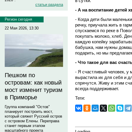
в сутки.
статьи раздела
- А на воспитание детей 
- Когда дети были маленьки
Регион сегодня
речку, приучала жить в гар
22 Мая 2026, 13:30
спускаемся по реке в Пово
покупать молоко, хлеб. Ден
каждую копейку зарабатыва
бабушка, нам нужны домашн
подарить, но мы предлагаем
- Что такое для вас счаст
- Я счастливый человек, у
Пешком по
вырастила их для себя и дл
островам: как новый
спрячутся. Живу и этим сча
всегда поддерживает.
мост изменит туризм
в Приморье
Теги:
Группа компаний "Остов"
планирует построить мост,
который свяжет Русский остров
с островом Елены. Переправа
станет первым этапом
масштабного проекта
Loading...