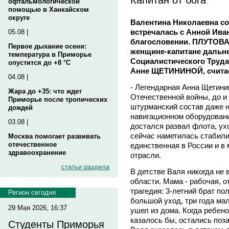
офтальмологической
помощью в Ханкайском
округе
Валентина Николаевна сож
встречалась с Анной Иван
05.08 |
благословении. ПЛУТОВА 
Первое дыхание осени:
женщине-капитане дальне
температура в Приморье
Социалистического Труда
опустится до +8 °C
Анне ЩЕТИНИНОЙ, считае
04.08 |
- Легендарная Анна Щетини
Жара до +35: что ждет
Отечественной войны, до и 
Приморье после тропических
штурманский состав даже н
дождей
навигационном оборудовани
03.08 |
достался развал флота, ух
сейчас наметилась стабили
Москва помогает развивать
отечественное
единственная в России и в
здравоохранение
отрасли.
статьи раздела
В детстве Валя никогда не
области. Мама - рабочая, о
трагедия: 3-летний брат по
Регион сегодня
большой уход, три года мал
29 Мая 2026, 16:37
ушел из дома. Когда ребено
казалось бы, остались поза
Студенты Приморья