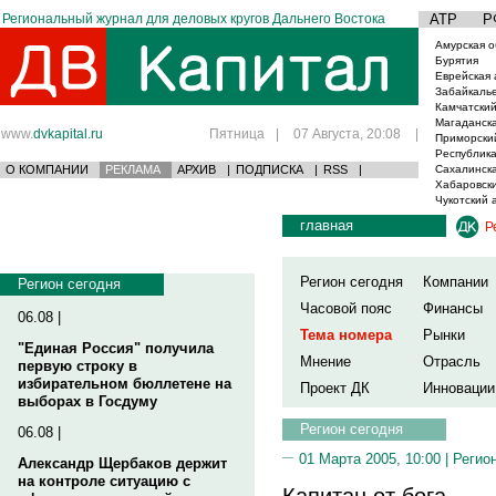
Региональный журнал для деловых кругов Дальнего Востока
АТР
Р
Амурская о
Бурятия
Еврейская 
Забайкаль
Камчатский
Магаданска
www.
dvkapital.ru
Пятница
|
07 Августа, 20:08
|
Приморски
Республика
О КОМПАНИИ
РЕКЛАМА
АРХИВ
|
ПОДПИСКА
|
RSS
|
Сахалинска
Хабаровски
Чукотский 
главная
Р
Регион сегодня
Компании
Регион сегодня
Часовой пояс
Финансы
06.08 |
Тема номера
Рынки
"Единая Россия" получила
Мнение
Отрасль
первую строку в
избирательном бюллетене на
Проект ДК
Инновации
выборах в Госдуму
Регион сегодня
06.08 |
01 Марта 2005, 10:00 |
Регио
Александр Щербаков держит
на контроле ситуацию с
Капитан от бога