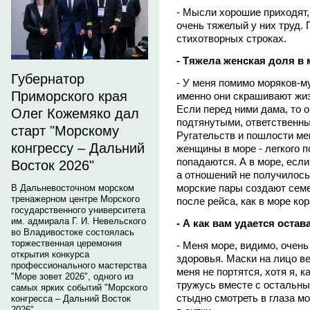
- Мысли хорошие приходят,
очень тяжелый у них труд. 
стихотворных строках.
- Тяжела женская доля в
Губернатор
- У меня помимо моряков-м
Приморского края
именно они скрашивают жиз
Если перед ними дама, то 
Олег Кожемяко дал
подтянутыми, ответственн
старт "Морскому
Ругательств и пошлости ме
конгрессу – Дальний
женщины в море - легкого п
попадаются. А в море, если
Восток 2026"
а отношений не получилось,
морские пары создают семе
В Дальневосточном морском
тренажерном центре Морского
после рейса, как в море кор
государственного университета
им. адмирала Г. И. Невельского
- А как вам удается оста
во Владивостоке состоялась
торжественная церемония
- Меня море, видимо, очень
открытия конкурса
здоровья. Маски на лицо ве
профессионального мастерства
меня не портятся, хотя я, к
"Море зовет 2026", одного из
тружусь вместе с остальны
самых ярких событий "Морского
стыдно смотреть в глаза мор
конгресса – Дальний Восток
2026".