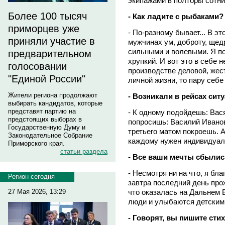
экипажами в полторы сотни
Более 100 тысяч
- Как ладите с рыбаками?
приморцев уже
- По-разному бывает... В э
приняли участие в
мужчинах ум, доброту, щед
сильными и волевыми. Я по
предварительном
хрупкий. И вот это в себе 
голосовании
производстве деловой, жес
"Единой России"
личной жизни, то пару себе
Жители региона продолжают
- Возникали в рейсах сит
выбирать кандидатов, которые
представят партию на
- К одному подойдешь: Вася,
предстоящих выборах в
попросишь: Василий Иванови
Государственную Думу и
третьего матом покроешь. А 
Законодательное Собрание
каждому нужен индивидуал
Приморского края.
статьи раздела
- Все ваши мечты сбыли
- Несмотря ни на что, я бл
Регион сегодня
завтра последний день прож
что оказалась на Дальнем 
27 Мая 2026, 13:29
люди и улыбаются детским
- Говорят, вы пишите сти