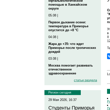
офтальмологической
помощью в Ханкайском
округе
О
"
05.08 |
у
п
Первое дыхание осени:
температура в Приморье
У
опустится до +8 °C
в
I
04.08 |
1
Жара до +35: что ждет
Приморье после тропических
Те
дождей
03.08 |
Москва помогает развивать
отечественное
здравоохранение
Lo
статьи раздела
Регион сегодня
29 Мая 2026, 16:37
Р
Студенты Приморья
П