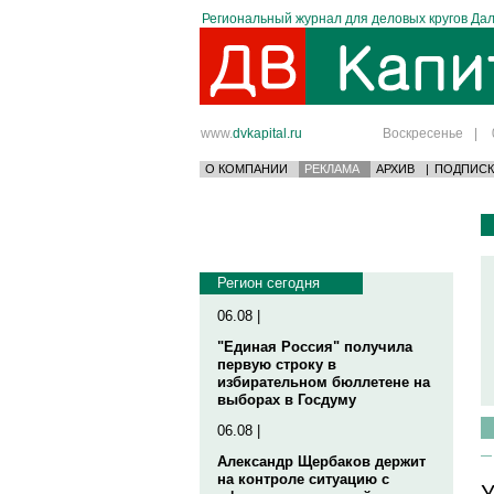
Региональный журнал для деловых кругов Дал
www.
dvkapital.ru
Воскресенье
|
О КОМПАНИИ
РЕКЛАМА
АРХИВ
|
ПОДПИСК
Регион сегодня
06.08 |
"Единая Россия" получила
первую строку в
избирательном бюллетене на
выборах в Госдуму
06.08 |
Александр Щербаков держит
на контроле ситуацию с
У