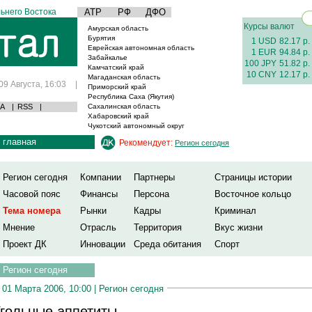
ьнего Востока
АТР
РФ
ДФО
Курсы валют
Амурская область
Бурятия
1 USD
82.17 р.
Еврейская автономная область
1 EUR
94.84 р.
Забайкалье
100 JPY
51.82 р.
Камчатский край
10 CNY
12.17 р.
Магаданская область
09 Августа, 16:03
|
Приморский край
Республика Саха (Якутия)
А
|
RSS
|
Сахалинская область
Хабаровский край
Чукотский автономный округ
главная
Рекомендует:
Регион сегодня
Регион сегодня
Компании
Партнеры
Страницы истории
Часовой пояс
Финансы
Персона
Восточное кольцо
Тема номера
Рынки
Кадры
Криминал
Мнение
Отрасль
Территория
Вкус жизни
Проект ДК
Инновации
Среда обитания
Спорт
Регион сегодня
01 Марта 2006, 10:00 |
Регион сегодня
гольные аппетиты