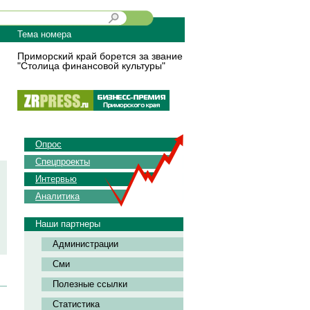
Тема номера
Приморский край борется за звание
"Столица финансовой культуры"
Опрос
Спецпроекты
Интервью
Аналитика
Наши партнеры
Администрации
Сми
Полезные ссылки
Статистика