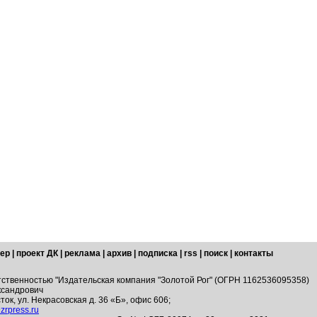
ер
|
проект ДК
|
реклама
|
архив
|
подписка
|
rss
|
поиск
|
контакты
тственностью "Издательская компания "Золотой Рог" (ОГРН 1162536095358)
ксандрович
ток, ул. Некрасовская д. 36 «Б», офис 606;
zrpress.ru