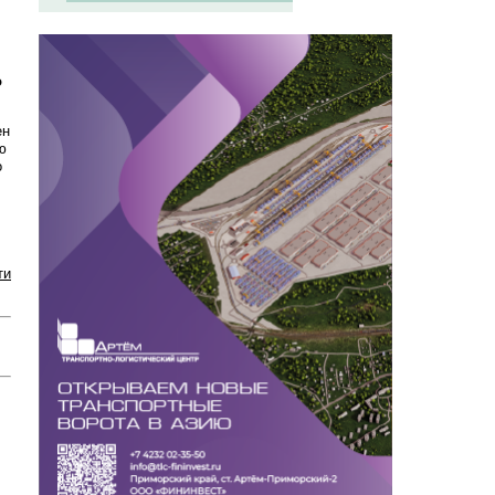
о
ен
ю
о
ти