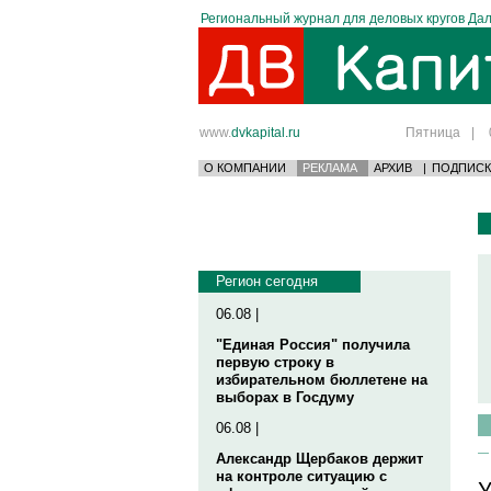
Региональный журнал для деловых кругов Дал
www.
dvkapital.ru
Пятница
|
О КОМПАНИИ
РЕКЛАМА
АРХИВ
|
ПОДПИСК
Регион сегодня
06.08 |
"Единая Россия" получила
первую строку в
избирательном бюллетене на
выборах в Госдуму
06.08 |
Александр Щербаков держит
на контроле ситуацию с
У