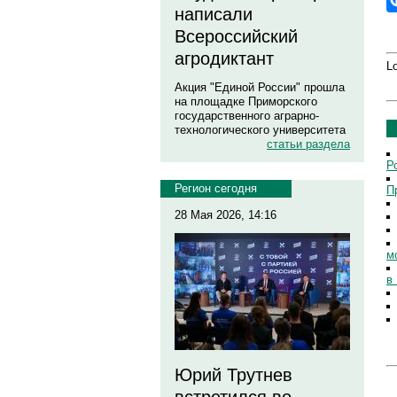
написали
Всероссийский
агродиктант
Lo
Акция "Единой России" прошла
на площадке Приморского
государственного аграрно-
технологического университета
статьи раздела
Р
Регион сегодня
П
28 Мая 2026, 14:16
м
в
Юрий Трутнев