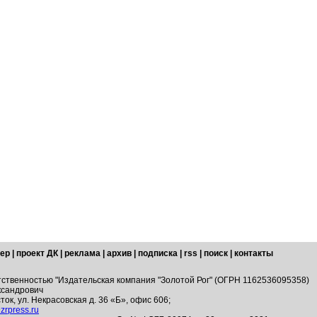
ер
|
проект ДК
|
реклама
|
архив
|
подписка
|
rss
|
поиск
|
контакты
тственностью "Издательская компания "Золотой Рог" (ОГРН 1162536095358)
ксандрович
ток, ул. Некрасовская д. 36 «Б», офис 606;
zrpress.ru