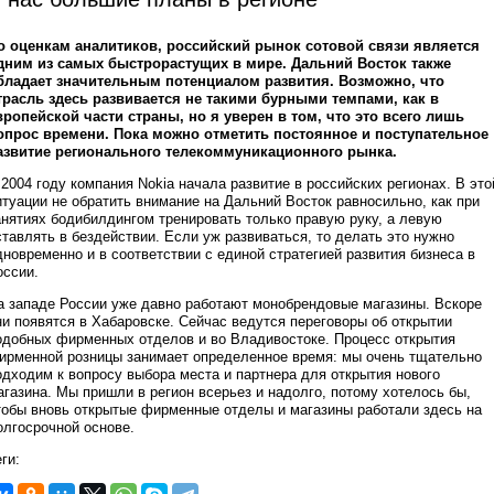
о оценкам аналитиков, российский рынок сотовой связи является
дним из самых быстрорастущих в мире. Дальний Восток также
бладает значительным потенциалом развития. Возможно, что
трасль здесь развивается не такими бурными темпами, как в
вропейской части страны, но я уверен в том, что это всего лишь
опрос времени. Пока можно отметить постоянное и поступательное
азвитие регионального телекоммуникационного рынка.
 2004 году компания Nokia начала развитие в российских регионах. В это
итуации не обратить внимание на Дальний Восток равносильно, как при
анятиях бодибилдингом тренировать только правую руку, а левую
ставлять в бездействии. Если уж развиваться, то делать это нужно
дновременно и в соответствии с единой стратегией развития бизнеса в
оссии.
а западе России уже давно работают монобрендовые магазины. Вскоре
ни появятся в Хабаровске. Сейчас ведутся переговоры об открытии
одобных фирменных отделов и во Владивостоке. Процесс открытия
ирменной розницы занимает определенное время: мы очень тщательно
одходим к вопросу выбора места и партнера для открытия нового
агазина. Мы пришли в регион всерьез и надолго, потому хотелось бы,
тобы вновь открытые фирменные отделы и магазины работали здесь на
олгосрочной основе.
ги: