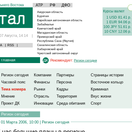
ьнего Востока
АТР
РФ
ДФО
Курсы валют
Амурская область
Бурятия
1 USD
81.41 р.
Еврейская автономная область
1 EUR
94.06 р.
Забайкалье
100 JPY
51.61 р.
Камчатский край
10 CNY
12.06 р.
Магаданская область
07 Августа, 14:14
|
Приморский край
Республика Саха (Якутия)
А
|
RSS
|
Сахалинская область
Хабаровский край
Чукотский автономный округ
главная
Рекомендует:
Регион сегодня
Регион сегодня
Компании
Партнеры
Страницы истории
Часовой пояс
Финансы
Персона
Восточное кольцо
Тема номера
Рынки
Кадры
Криминал
Мнение
Отрасль
Территория
Вкус жизни
Проект ДК
Инновации
Среда обитания
Спорт
Регион сегодня
01 Марта 2006, 10:00 |
Регион сегодня
 нас большие планы в регионе