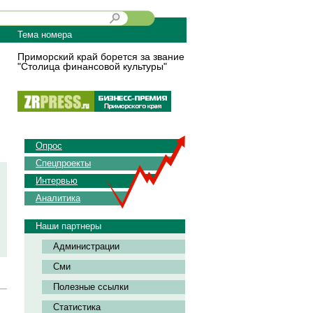
Тема номера
Приморский край борется за звание
"Столица финансовой культуры"
Опрос
Спецпроекты
Интервью
Аналитика
Наши партнеры
Администрации
Сми
Полезные ссылки
Статистика