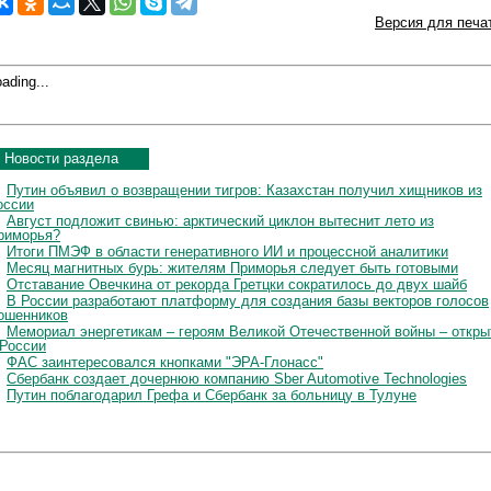
Версия для печа
ading...
Новости раздела
Путин объявил о возвращении тигров: Казахстан получил хищников из
оссии
Август подложит свинью: арктический циклон вытеснит лето из
риморья?
Итоги ПМЭФ в области генеративного ИИ и процессной аналитики
Месяц магнитных бурь: жителям Приморья следует быть готовыми
Отставание Овечкина от рекорда Гретцки сократилось до двух шайб
В России разработают платформу для создания базы векторов голосов
ошенников
Мемориал энергетикам – героям Великой Отечественной войны – откры
 России
ФАС заинтересовался кнопками "ЭРА-Глонасс"
Сбербанк создает дочернюю компанию Sber Automotive Technologies
Путин поблагодарил Грефа и Сбербанк за больницу в Тулуне