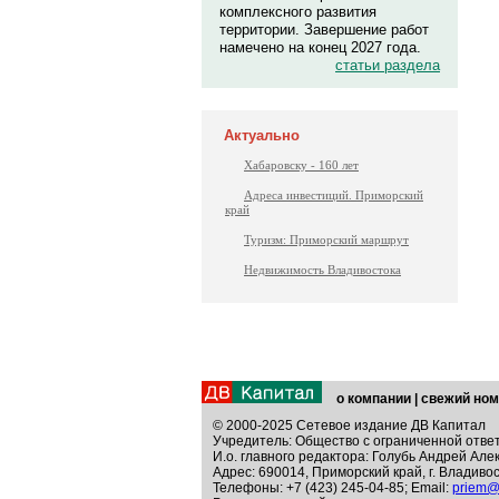
комплексного развития
территории. Завершение работ
намечено на конец 2027 года.
статьи раздела
Актуально
Хабаровску - 160 лет
Адреса инвестиций. Приморский
край
Туризм: Приморский маршрут
Недвижимость Владивостока
о компании
|
свежий ном
© 2000-2025 Сетевое издание ДВ Капитал
Учредитель: Общество с ограниченной отве
И.о. главного редактора: Голубь Андрей Але
Адрес: 690014, Приморский край, г. Владивос
Телефоны: +7 (423) 245-04-85; Email:
priem@