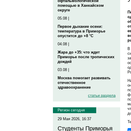
офтальмологической
помощью в Ханкайском
округе
П
о
05.08 |
о
о
Первое дыхание осени:
е
температура в Приморье
в
опустится до +8 °C
р
04.08 |
В
Жара до +35: что ждет
с
Приморье после тропических
з
дождей
о
о
03.08 |
Р
Москва помогает развивать
Н
отечественное
о
здравоохранение
п
ф
статьи раздела
п
м
ч
Регион сегодня
д
29 Мая 2026, 16:37
Те
Студенты Приморья