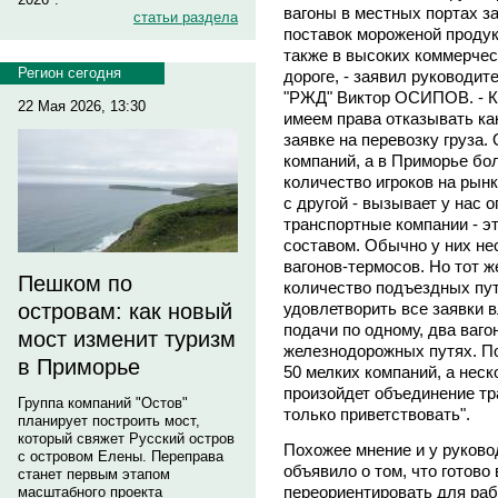
вагоны в местных портах з
статьи раздела
поставок мороженой продукц
также в высоких коммерчес
Регион сегодня
дороге, - заявил руководи
"РЖД" Виктор ОСИПОВ. - К
22 Мая 2026, 13:30
имеем права отказывать ка
заявке на перевозку груза.
компаний, а в Приморье бо
количество игроков на рын
с другой - вызывает у нас 
транспортные компании - 
составом. Обычно у них н
вагонов-термосов. Но тот 
Пешком по
количество подъездных пут
удовлетворить все заявки 
островам: как новый
подачи по одному, два ваго
мост изменит туризм
железнодорожных путях. По
в Приморье
50 мелких компаний, а нес
произойдет объединение тр
Группа компаний "Остов"
только приветствовать".
планирует построить мост,
который свяжет Русский остров
Похожее мнение и у руков
с островом Елены. Переправа
объявило о том, что готово
станет первым этапом
переориентировать для раб
масштабного проекта