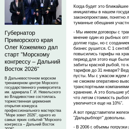
Когда будет это ближайшее 
инициативы в нашем госуда
законопроектами, понятно
туманные обещания участни
- Мы имеем договоры с тра
Губернатор
мнение один из рыбных опт
Приморского края
долгие годы, но с создани
Олег Кожемяко дал
бизнес рушится. С 1 сентяб
повысились тарифы на хран
старт "Морскому
период для этого еще были
конгрессу – Дальний
забиты красной рыбой, то 
Восток 2026"
тарифов до 31 января? Ве
пусты. Мы с ужасом ждем л
В Дальневосточном морском
не сможем оперативно выв
тренажерном центре Морского
транспортными компаниями,
государственного университета
хранение. А это большие у
им. адмирала Г. И. Невельского
во Владивостоке состоялась
что летом стоимость рыбоп
торжественная церемония
увеличится еще на 10%".
открытия конкурса
профессионального мастерства
А вот представители желе
"Море зовет 2026", одного из
"Дальрыбпорт" довольны.
самых ярких событий "Морского
конгресса – Дальний Восток
- В 2006 г. объемы погруз
2026".