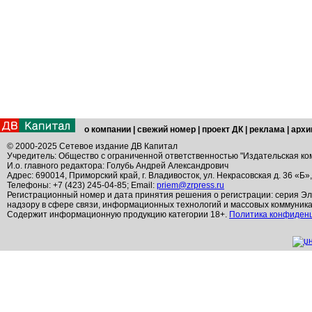
о компании
|
свежий номер
|
проект ДК
|
реклама
|
архи
© 2000-2025 Сетевое издание ДВ Капитал
Учредитель: Общество с ограниченной ответственностью "Издательская ко
И.о. главного редактора: Голубь Андрей Александрович
Адрес: 690014, Приморский край, г. Владивосток, ул. Некрасовская д. 36 «Б»
Телефоны: +7 (423) 245-04-85; Email:
priem@zrpress.ru
Регистрационный номер и дата принятия решения о регистрации: серия Эл
надзору в сфере связи, информационных технологий и массовых коммуник
Содержит информационную продукцию категории 18+.
Политика конфиден