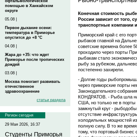
офтальмологической
помощью в Ханкайском
округе
Конечная стоимость рыбн
России зависит от того, 
05.08 |
транспортные компании 
Первое дыхание осени:
температура в Приморье
Приморский край с его пор
опустится до +8 °C
рыбаков главной на Дальне
советские времена более 5
04.08 |
проходило через порты Прим
Жара до +35: что ждет
рыбакам стало экономичес
Приморье после тропических
рыбу за рубежом, дальнев
дождей
постепенно захирели.
03.08 |
- Долгие годы рыбопромышл
Москва помогает развивать
через приморские порты не
отечественное
Законодательного собрания
здравоохранение
КОНДРАТОВ. - Рыба шла на 
статьи раздела
США, но только не в порты
замкнутый круг - рыбодоб
отсутствие инфраструктур
Регион сегодня
холодильных мощностей из-
29 Мая 2026, 16:37
полную силу. В то же время
тому, что портовый бизнес
Студенты Приморья