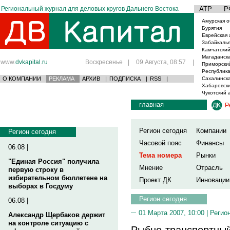
Региональный журнал для деловых кругов Дальнего Востока
АТР
Р
Амурская о
Бурятия
Еврейская 
Забайкаль
Камчатский
Магаданска
www.
dvkapital.ru
Воскресенье
|
09 Августа, 08:57
|
Приморски
Республика
О КОМПАНИИ
РЕКЛАМА
АРХИВ
|
ПОДПИСКА
|
RSS
|
Сахалинска
Хабаровски
Чукотский 
главная
Р
Регион сегодня
Компании
Регион сегодня
Часовой пояс
Финансы
06.08 |
Тема номера
Рынки
"Единая Россия" получила
Мнение
Отрасль
первую строку в
избирательном бюллетене на
Проект ДК
Инновации
выборах в Госдуму
Регион сегодня
06.08 |
01 Марта 2007, 10:00 |
Регио
Александр Щербаков держит
на контроле ситуацию с
Рыбно-транспортны