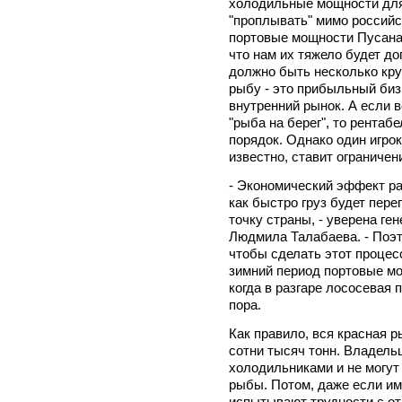
холодильные мощности для
"проплывать" мимо российс
портовые мощности Пусана 
что нам их тяжело будет до
должно быть несколько кру
рыбу - это прибыльный бизн
внутренний рынок. А если 
"рыба на берег", то рентаб
порядок. Однако один игрок 
известно, ставит ограничен
- Экономический эффект раб
как быстро груз будет пере
точку страны, - уверена г
Людмила Талабаева. - Поэт
чтобы сделать этот процес
зимний период портовые мо
когда в разгаре лососевая п
пора.
Как правило, вся красная р
сотни тысяч тонн. Владель
холодильниками и не могут
рыбы. Потом, даже если им
испытывают трудности с отп