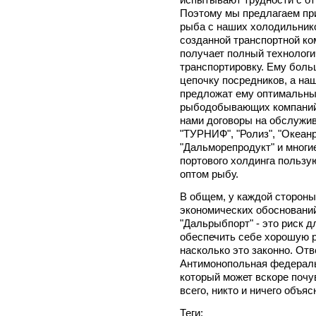
Поэтому мы предлагаем пр
рыба с наших холодильник
созданной транспортной ко
получает полный технологич
транспортировку. Ему боль
цепочку посредников, а на
предложат ему оптимальный
рыбодобывающих компаний 
нами договоры на обслужи
"ТУРНИФ", "Ролиз", "Океа
"Дальморепродукт" и многи
портового холдинга польз
оптом рыбу.
В общем, у каждой стороны
экономических обоснований
"Дальрыбпорт" - это риск д
обеспечить себе хорошую р
насколько это законно. Отв
Антимонопольная федераль
который может вскоре почув
всего, никто и ничего объяс
Теги: