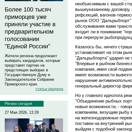
необъяснимым с вашей сто
Более 100 тысяч
вышеуказанному договору, з
рефсекций, вагонов-термос
приморцев уже
рынок ООО "Дальрыбпорт" 
приняли участие в
обслуживания вами трансп
предварительном
входит ли в понимание "по
при перегрузе рыбопродукц
голосовании
"Единой России"
Казалось бы, ничего страшн
устанавливает на этом рын
Жители региона продолжают
"Дальрыбпорта" ударил не 
выбирать кандидатов, которые
"Впервые в рыбном бизнесе
представят партию на
компания, имея свой подви
предстоящих выборах в
имеет возможности вывезт
Государственную Думу и
Законодательное Собрание
нарушение антимонопольног
Приморского края.
генеральный директор фи
статьи раздела
Но у главного идеолога ре
"Объединение рыбных пор
Регион сегодня
новые возможности, - говор
компаниям, везущим рыбу в
27 Мая 2026, 13:29
на железнодорожные перево
поставки на внутренний р
выйдем с подобной законод