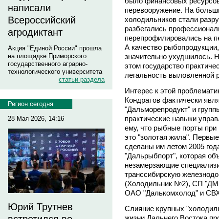
было финансовых ресурсов
написали
перевооружение. На больш
Всероссийский
холодильников стали разру
разбегались профессионал
агродиктант
перепрофилировались на пе
А качество рыбопродукции
Акция "Единой России" прошла
значительно ухудшилось. Н
на площадке Приморского
государственного аграрно-
этом государство практиче
технологического университета
легальность выловленной 
статьи раздела
Интерес к этой проблемати
Кондратов фактически явл
Регион сегодня
"Дальморепродукт" и групп
практические навыки упра
28 Мая 2026, 14:16
ему, что рыбные порты при
это "золотая жила". Первы
сделаны им летом 2005 го
"Дальрыбпорт", которая об
незамерзающие специализи
транссибирскую железнод
(Холодильник №2), СП "ДМ
ОАО "Далькомхолод" и СВХ
Юрий Трутнев
Слияние крупных "холодиль
жизни Дальнего Востока пр