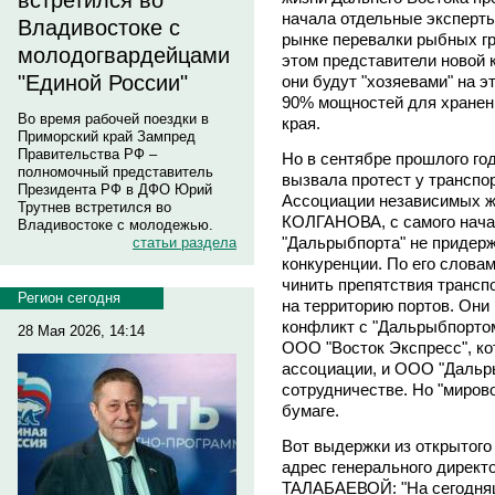
встретился во
начала отдельные эксперт
Владивостоке с
рынке перевалки рыбных гр
молодогвардейцами
этом представители новой 
"Единой России"
они будут "хозяевами" на э
90% мощностей для хранен
Во время рабочей поездки в
края.
Приморский край Зампред
Правительства РФ –
Но в сентябре прошлого го
полномочный представитель
вызвала протест у транспо
Президента РФ в ДФО Юрий
Ассоциации независимых ж
Трутнев встретился во
КОЛГАНОВА, с самого нача
Владивостоке с молодежью.
"Дальрыбпорта" не придер
статьи раздела
конкуренции. По его слова
чинить препятствия трансп
Регион сегодня
на территорию портов. Они
конфликт с "Дальрыбпортом
28 Мая 2026, 14:14
ООО "Восток Экспресс", к
ассоциации, и ООО "Дальр
сотрудничестве. Но "мирово
бумаге.
Вот выдержки из открытого
адрес генерального дирек
ТАЛАБАЕВОЙ: "На сегодняш