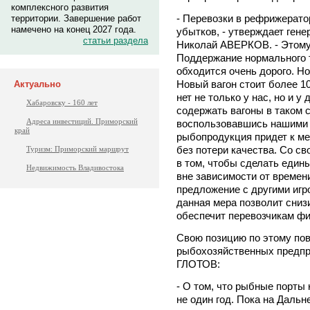
комплексного развития
- Перевозки в рефрижерато
территории. Завершение работ
намечено на конец 2027 года.
убытков, - утверждает ген
статьи раздела
Николай АВЕРКОВ. - Этому
Поддержание нормального т
обходится очень дорого. Но
Новый вагон стоит более 10
Актуально
нет не только у нас, но и у
Хабаровску - 160 лет
содержать вагоны в таком с
Адреса инвестиций. Приморский
воспользовавшись нашими у
край
рыбопродукция придет к мес
без потери качества. Со с
Туризм: Приморский маршрут
в том, чтобы сделать един
Недвижимость Владивостока
вне зависимости от времен
предложение с другими игр
данная мера позволит сниз
обеспечит перевозчикам ф
Свою позицию по этому по
рыбохозяйственных предпр
ГЛОТОВ:
- О том, что рыбные порты
не один год. Пока на Даль