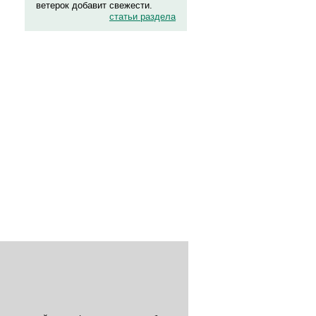
ветерок добавит свежести.
статьи раздела