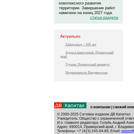
комплексного развития
территории. Завершение работ
намечено на конец 2027 года.
статьи раздела
Актуально
Хабаровску - 160 лет
Адреса инвестиций. Приморский
край
Туризм: Приморский маршрут
Недвижимость Владивостока
о компании
|
свежий ном
© 2000-2025 Сетевое издание ДВ Капитал
Учредитель: Общество с ограниченной отве
И.о. главного редактора: Голубь Андрей Але
Адрес: 690014, Приморский край, г. Владивос
Телефоны: +7 (423) 245-04-85; Email:
priem@