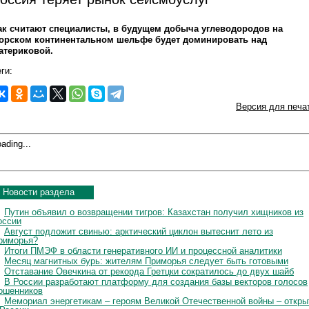
ак считают специалисты, в будущем добыча углеводородов на
орском континентальном шельфе будет доминировать над
атериковой.
ги:
Версия для печа
ading...
Новости раздела
Путин объявил о возвращении тигров: Казахстан получил хищников из
оссии
Август подложит свинью: арктический циклон вытеснит лето из
риморья?
Итоги ПМЭФ в области генеративного ИИ и процессной аналитики
Месяц магнитных бурь: жителям Приморья следует быть готовыми
Отставание Овечкина от рекорда Гретцки сократилось до двух шайб
В России разработают платформу для создания базы векторов голосов
ошенников
Мемориал энергетикам – героям Великой Отечественной войны – откры