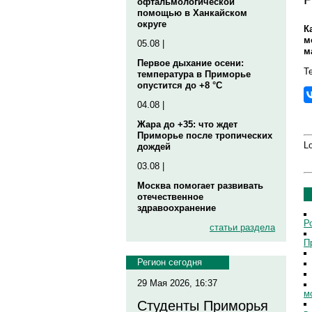
офтальмологической
помощью в Ханкайском
округе
К
м
05.08 |
м
Первое дыхание осени:
Те
температура в Приморье
опустится до +8 °C
04.08 |
Жара до +35: что ждет
Приморье после тропических
Lo
дождей
03.08 |
Москва помогает развивать
отечественное
здравоохранение
Р
статьи раздела
П
Регион сегодня
29 Мая 2026, 16:37
м
Студенты Приморья