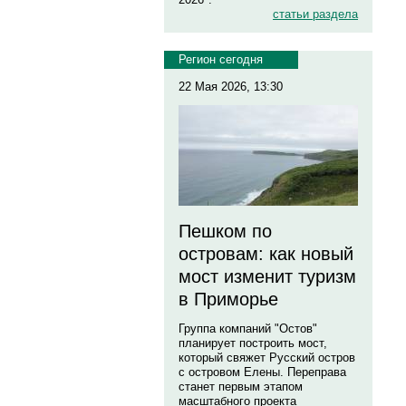
статьи раздела
Регион сегодня
22 Мая 2026, 13:30
Пешком по
островам: как новый
мост изменит туризм
в Приморье
Группа компаний "Остов"
планирует построить мост,
который свяжет Русский остров
с островом Елены. Переправа
станет первым этапом
масштабного проекта