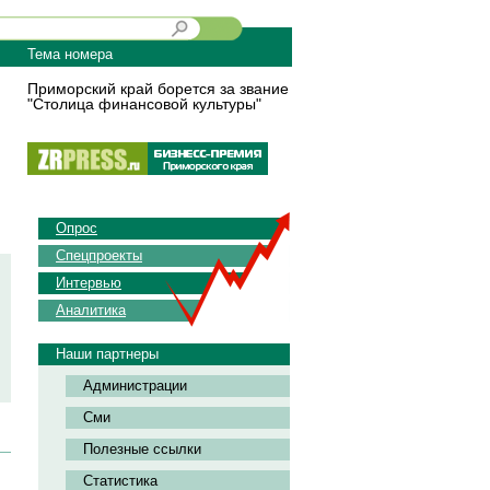
Тема номера
Приморский край борется за звание
"Столица финансовой культуры"
Опрос
Спецпроекты
Интервью
Аналитика
Наши партнеры
Администрации
Сми
Полезные ссылки
Статистика