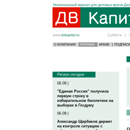
Региональный журнал для деловых кругов Дал
www.
dvkapital.ru
Суббота
|
О КОМПАНИИ
РЕКЛАМА
АРХИВ
|
ПОДПИСК
Регион сегодня
06.08 |
"Единая Россия" получила
первую строку в
избирательном бюллетене на
выборах в Госдуму
06.08 |
Александр Щербаков держит
на контроле ситуацию с
Р