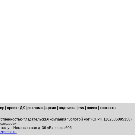
ер
|
проект ДК
|
реклама
|
архив
|
подписка
|
rss
|
поиск
|
контакты
тственностью "Издательская компания "Золотой Рог" (ОГРН 1162536095358)
ксандрович
ток, ул. Некрасовская д. 36 «Б», офис 606;
zrpress.ru