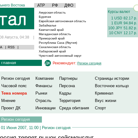
ьнего Востока
АТР
РФ
ДФО
Курсы валют
Амурская область
Бурятия
1 USD
82.17 р.
Еврейская автономная область
1 EUR
94.84 р.
Забайкалье
100 JPY
51.82 р.
Камчатский край
10 CNY
12.17 р.
Магаданская область
08 Августа, 04:38
|
Приморский край
Республика Саха (Якутия)
А
|
RSS
|
Сахалинская область
Хабаровский край
Чукотский автономный округ
главная
Рекомендует:
Регион сегодня
Регион сегодня
Компании
Партнеры
Страницы истории
Часовой пояс
Финансы
Персона
Восточное кольцо
Тема номера
Рынки
Кадры
Криминал
Мнение
Отрасль
Территория
Вкус жизни
Проект ДК
Инновации
Среда обитания
Спорт
Регион сегодня
01 Июня 2007, 11:00 |
Регион сегодня
оссия теряет рынок сейсмоуслуг