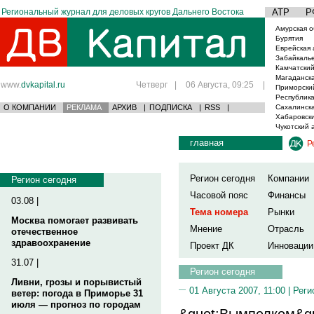
Региональный журнал для деловых кругов Дальнего Востока
АТР
Р
Амурская о
Бурятия
Еврейская 
Забайкаль
Камчатский
Магаданска
www.
dvkapital.ru
Четверг
|
06 Августа, 09:25
|
Приморски
Республика
О КОМПАНИИ
РЕКЛАМА
АРХИВ
|
ПОДПИСКА
|
RSS
|
Сахалинска
Хабаровски
Чукотский 
главная
Р
Регион сегодня
Компании
Регион сегодня
Часовой пояс
Финансы
03.08 |
Тема номера
Рынки
Москва помогает развивать
Мнение
Отрасль
отечественное
здравоохранение
Проект ДК
Инновации
31.07 |
Регион сегодня
Ливни, грозы и порывистый
01 Августа 2007, 11:00 |
Реги
ветер: погода в Приморье 31
июля — прогноз по городам
&quot;Вымпелком&qu