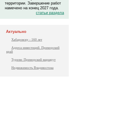
территории. Завершение работ
намечено на конец 2027 года.
статьи раздела
Актуально
Хабаровску - 160 лет
Адреса инвестиций. Приморский
край
Туризм: Приморский маршрут
Недвижимость Владивостока