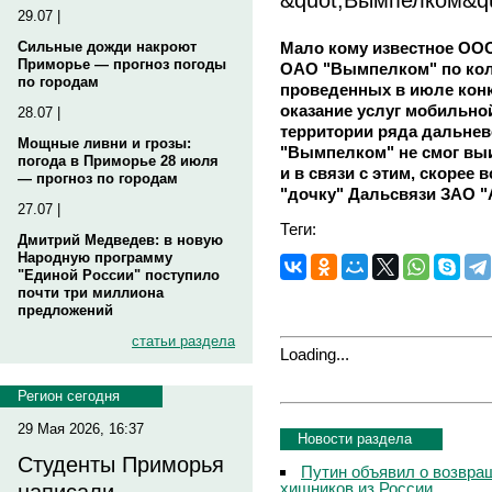
29.07 |
Мало кому известное ОО
Сильные дожди накроют
Приморье — прогноз погоды
ОАО "Вымпелком" по кол
по городам
проведенных в июле конк
оказание услуг мобильно
28.07 |
территории ряда дальнев
Мощные ливни и грозы:
"Вымпелком" не смог вы
погода в Приморье 28 июля
и в связи с этим, скорее
— прогноз по городам
"дочку" Дальсвязи ЗАО "
27.07 |
Теги:
Дмитрий Медведев: в новую
Народную программу
"Единой России" поступило
почти три миллиона
предложений
статьи раздела
Loading...
Регион сегодня
29 Мая 2026, 16:37
Новости раздела
Студенты Приморья
Путин объявил о возвращ
хищников из России