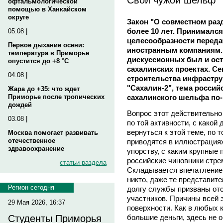
офтальмологической
помощью в Ханкайском
округе
Закон "О совместном раз
более 10 лет. Принимался
05.08 |
целесообразности переда
Первое дыхание осени:
иностранным компаниям.
температура в Приморье
дискуссионных был и ост
опустится до +8 °C
сахалинских проектах. Се
04.08 |
строительства инфрастру
"Сахалин-2", тема россий
Жара до +35: что ждет
сахалинского шельфа по-
Приморье после тропических
дождей
Вопрос этот действительно
03.08 |
по той активности, с какой
вернуться к этой теме, по 
Москва помогает развивать
отечественное
приводятся в иллюстрациях
здравоохранение
упорству, с каким крупные 
российские чиновники стре
статьи раздела
Складывается впечатление,
никто, даже те представите
Регион сегодня
долгу службы призваны от
участников. Причины всей 
29 Мая 2026, 16:37
поверхности. Как в любых 
большие деньги, здесь не 
Студенты Приморья