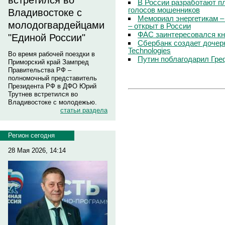
встретился во
В России разработают п
голосов мошенников
Владивостоке с
Мемориал энергетикам –
молодогвардейцами
– открыт в России
ФАС заинтересовался кн
"Единой России"
Сбербанк создает дочер
Technologies
Во время рабочей поездки в
Путин поблагодарил Гре
Приморский край Зампред
Правительства РФ –
полномочный представитель
Президента РФ в ДФО Юрий
Трутнев встретился во
Владивостоке с молодежью.
статьи раздела
Регион сегодня
28 Мая 2026, 14:14