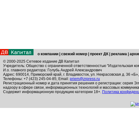
о компании
|
свежий номер
|
проект ДК
|
реклама
|
архи
© 2000-2025 Сетевое издание ДВ Капитал
Учредитель: Общество с ограниченной ответственностью "Издательская ко
И.о. главного редактора: Голубь Андрей Александрович
Адрес: 690014, Приморский край, г. Владивосток, ул. Некрасовская д. 36 «Б»
Телефоны: +7 (423) 245-04-85; Email:
priem@zrpress.ru
Регистрационный номер и дата принятия решения о регистрации: серия Эл
надзору в сфере связи, информационных технологий и массовых коммуник
Содержит информационную продукцию категории 18+.
Политика конфиден