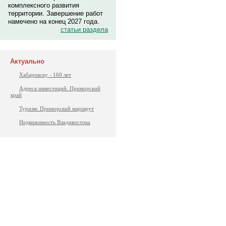
комплексного развития
территории. Завершение работ
намечено на конец 2027 года.
статьи раздела
Актуально
Хабаровску - 160 лет
Адреса инвестиций. Приморский
край
Туризм: Приморский маршрут
Недвижимость Владивостока