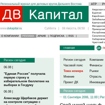
Региональный журнал для деловых кругов Дальнего Востока
АТР
Р
Амурская о
Бурятия
Еврейская 
Забайкаль
Камчатский
Магаданска
www.
dvkapital.ru
Суббота
|
08 Августа, 06:50
|
Приморски
Республика
О КОМПАНИИ
РЕКЛАМА
АРХИВ
|
ПОДПИСКА
|
RSS
|
Сахалинска
Хабаровски
Чукотский 
главная
Р
Регион сегодня
Компании
Регион сегодня
Часовой пояс
Финансы
06.08 |
Тема номера
Рынки
"Единая Россия" получила
Мнение
Отрасль
первую строку в
избирательном бюллетене на
Проект ДК
Инновации
выборах в Госдуму
Регион сегодня
06.08 |
01 Сентября 2006, 11:00 |
Рег
Александр Щербаков держит
на контроле ситуацию с
Свой чужой шельф