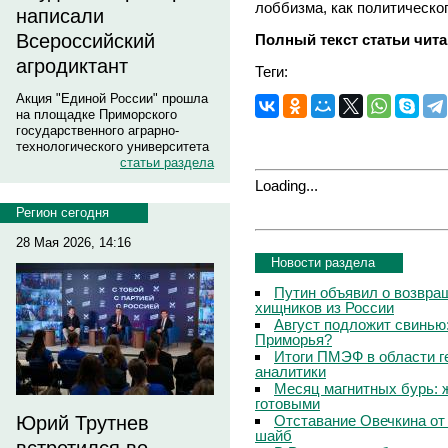
лоббизма, как политическог
написали
Всероссийский
Полный текст статьи чита
агродиктант
Теги:
Акция "Единой России" прошла
на площадке Приморского
государственного аграрно-
технологического университета
статьи раздела
Loading...
Регион сегодня
28 Мая 2026, 14:16
Новости раздела
Путин объявил о возвращ
хищников из России
Август подложит свинью:
Приморья?
Итоги ПМЭФ в области г
аналитики
Месяц магнитных бурь: 
готовыми
Отставание Овечкина от 
Юрий Трутнев
шайб