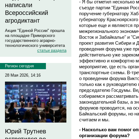
- Я бы отметил несколько 
написали
съезде партии "Единая Рос
Всероссийский
поручение губернатору Ха
губернатору Красноярског
агродиктант
которые еще и являются п
Акция "Единой России" прошла
межрегионального экономи
на площадке Приморского
Восток и Забайкалье" и "С
государственного аграрно-
проект развития Сибири и 
технологического университета
проведения форума уже пр
статьи раздела
действительно уже зарекоме
эффективно и комфортно м
Регион сегодня
мероприятие, где есть орг
транспортные схемы. В-тр
28 Мая 2026, 14:16
о проведении форума Викт
только как к руководителю п
председателю Госдумы. Вед
собираемся рассматривать 
законодательной базы, а зн
форумов проводится, на ос
Байкальский форумы, но на
считаем и мы.
- Насколько вам помог оп
Юрий Трутнев
организации форума?