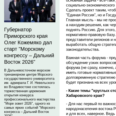
основная задача - все-таки
социально-экономического 
Сделать проект таким, что
"Единая Россия", но и Госд
Главная мысль - мы не про
а находим решения, как че
Губернатор
поднять Россию. Для этого
нормативно-правовую базу.
Приморского края
представители регионов и н
Олег Кожемяко дал
выработать общую стратег
старт "Морскому
законодательства.
конгрессу – Дальний
Важная часть форума - пре
Восток 2026"
обсуждение узких вопросов
форума (не сразу, конечно,
В Дальневосточном морском
иметь готовые нормативные
тренажерном центре Морского
долговременную стратегию 
государственного университета
будет признана на всех уро
им. адмирала Г. И. Невельского
во Владивостоке состоялась
- Какие темы "круглых с
торжественная церемония
Хабаровского края?
открытия конкурса
профессионального мастерства
- Для нас первый по важнос
"Море зовет 2026", одного из
самых ярких событий "Морского
народонаселения востока Ро
конгресса – Дальний Восток
и для всех, наверное. Вед
2026".