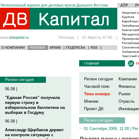
Региональный журнал для деловых кругов Дальнего Востока
АТР
Р
Амурская о
Бурятия
Еврейская 
Забайкаль
Камчатский
Магаданска
www.
dvkapital.ru
Пятница
|
07 Августа, 07:40
|
Приморски
Республика
О КОМПАНИИ
РЕКЛАМА
АРХИВ
|
ПОДПИСКА
|
RSS
|
Сахалинска
Хабаровски
Чукотский 
главная
Р
Регион сегодня
Компании
Регион сегодня
Часовой пояс
Финансы
06.08 |
Тема номера
Рынки
"Единая Россия" получила
Мнение
Отрасль
первую строку в
избирательном бюллетене на
Проект ДК
Инновации
выборах в Госдуму
Регион сегодня
06.08 |
01 Сентября 2006, 11:00 |
Рег
Александр Щербаков держит
на контроле ситуацию с
Людям важны перспе