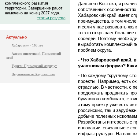
Дальнего Востока, и реали
комплексного развития
территории. Завершение работ
собственных особенностях 
намечено на конец 2027 года.
Хабаровский край имеет о
статьи раздела
преимущества, в том числе
и если у нас развивать жел
то это открывает большие 
Актуально
соседей. Поэтому необходи
выработать комплексный п
Хабаровску - 160 лет
проблем округа.
Адреса инвестиций. Приморский
край
- Что Хабаровский край, 
участникам форума? Как
Туризм: Приморский маршрут
Недвижимость Владивостока
- По каждому "круглому ст
проекты. Например, есть ок
отраслью. В частности, с 
продолжать продвигать про
бумажного комбината, стоим
этому проекту уже есть инт
российских, так и зарубежн
добыче полезных ископаемы
Разработаны интересные пр
инновации, связанные с с
инфраструктуры. На наш вз