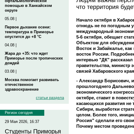
офтальмологической
что территория буде
помощью в Ханкайском
округе
05.08 |
Начало октября в Хабаро
отнюдь не по погодным 
Первое дыхание осени:
международный экономич
температура в Приморье
5-6 октября, обещает ст
опустится до +8 °C
Объектом для обсуждения
04.08 |
Восток и Забайкалье, как
Жара до +35: что ждет
восток России. Подробне
Приморье после тропических
интервью "ДК" рассказал
дождей
правительства, министр 
связей Хабаровского кр
03.08 |
Москва помогает развивать
- Александр Борисович, из
отечественное
прошлогоднего Дальнево
здравоохранение
экономического конгресс
октябре, ставит в повест
статьи раздела
касающихся развития не т
Сибири, выработки страте
Регион сегодня
целом. Более того, иниц
Россия" сделали его св
29 Мая 2026, 16:37
Почему местом проведен
Студенты Приморья