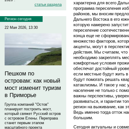
характерна для всего Даль
статьи раздела
программа переселения изб
районов, мы вносим предло
Дальнего Востока в его юж
Регион сегодня
которую намерено запустит
22 Мая 2026, 13:30
переселение соотечественн
конца еще не сформирована
множество факторов, котор
акценты, могут в перспект
действия. Мы считаем, что 
необходимо закреплять мес
комфортные условия прожи
обеспечат достойный урове
Пешком по
если местные будут жить в
будут помогать решать ква
островам: как новый
катаклизмы. И такое у нас 
мост изменит туризм
население не только с пом
в Приморье
важны перспективы, уверенн
развиваться, и гарантии то
Группа компаний "Остов"
регион на выживание, как э
планирует построить мост,
Ведь именно тогда отток н
который свяжет Русский остров
большим.
с островом Елены. Переправа
станет первым этапом
Сегодня актуальны и совме
масштабного проекта