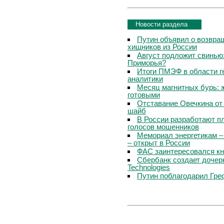
Новости раздела
Путин объявил о возвращ
хищников из России
Август подложит свинью:
Приморья?
Итоги ПМЭФ в области г
аналитики
Месяц магнитных бурь: 
готовыми
Отставание Овечкина от 
шайб
В России разработают п
голосов мошенников
Мемориал энергетикам –
– открыт в России
ФАС заинтересовался кн
Сбербанк создает дочер
Technologies
Путин поблагодарил Гре