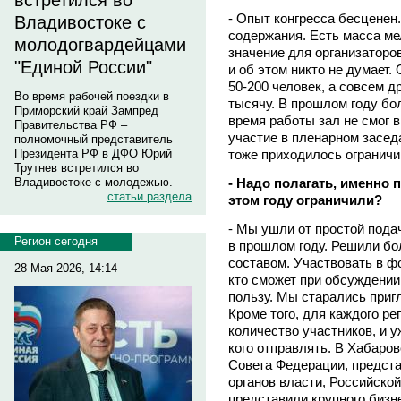
встретился во
- Опыт конгресса бесценен.
Владивостоке с
содержания. Есть масса м
молодогвардейцами
значение для организаторо
"Единой России"
и об этом никто не думает.
50-200 человек, а совсем д
Во время рабочей поездки в
тысячу. В прошлом году бо
Приморский край Зампред
время работы зал не смог 
Правительства РФ –
участие в пленарном заседа
полномочный представитель
тоже приходилось ограничи
Президента РФ в ДФО Юрий
Трутнев встретился во
- Надо полагать, именно 
Владивостоке с молодежью.
статьи раздела
этом году ограничили?
- Мы ушли от простой подач
Регион сегодня
в прошлом году. Решили б
составом. Участвовать в ф
28 Мая 2026, 14:14
кто сможет при обсуждени
пользу. Мы старались приг
Кроме того, для каждого р
количество участников, и 
кого отправлять. В Хабаро
Совета Федерации, предст
органов власти, Российской
представили крупного бизн