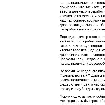
всегда принимает те решен
примеров - мясные квоты, 
ввести для мясопереработч
хозяйство на местах. А у н
наши мясопереработчики в
дорогостоящее сырье, либо
перерабатывать его, а зате
Еще один пример с лесопер
чтобы лес перерабатывали 
говорили, что надо поднят
чтобы стало невыгодно гнат
древесину снизить пошлины.
нас услышали. Недавно бы
на ряд продукции деревооб
Во время же недавнего виз
Правительства РФ Дмитри
взаимопонимание по многим
федеральный центр нас сра
приходится убеждать годам
Форум - одно из таких собы
можно решить быстрее, обр