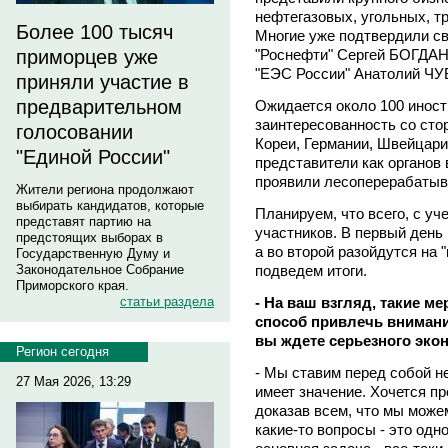
нефтегазовых, угольных, 
Более 100 тысяч
Многие уже подтвердили св
"Роснефти" Сергей БОГДА
приморцев уже
"ЕЭС России" Анатолий Ч
приняли участие в
предварительном
Ожидается около 100 иност
заинтересованность со ст
голосовании
Кореи, Германии, Швейцари
"Единой России"
представители как органов 
проявили лесоперерабатыв
Жители региона продолжают
выбирать кандидатов, которые
Планируем, что всего, с уч
представят партию на
участников. В первый день
предстоящих выборах в
а во второй разойдутся на 
Государственную Думу и
подведем итоги.
Законодательное Собрание
Приморского края.
- На ваш взгляд, такие м
статьи раздела
способ привлечь внимание
вы ждете серьезного эко
Регион сегодня
- Мы ставим перед собой н
27 Мая 2026, 13:29
имеет значение. Хочется п
доказав всем, что мы може
какие-то вопросы - это одно