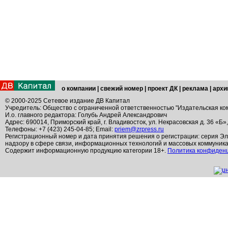
о компании
|
свежий номер
|
проект ДК
|
реклама
|
архи
© 2000-2025 Сетевое издание ДВ Капитал
Учредитель: Общество с ограниченной ответственностью "Издательская ко
И.о. главного редактора: Голубь Андрей Александрович
Адрес: 690014, Приморский край, г. Владивосток, ул. Некрасовская д. 36 «Б»
Телефоны: +7 (423) 245-04-85; Email:
priem@zrpress.ru
Регистрационный номер и дата принятия решения о регистрации: серия Эл
надзору в сфере связи, информационных технологий и массовых коммуник
Содержит информационную продукцию категории 18+.
Политика конфиден