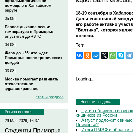
офтальмологической
помощью в Ханкайском
округе
18-19 сентября в Хабаров
Дальневосточный междун
05.08 |
его работе активно участ
Первое дыхание осени:
"Балтика", которая явля
температура в Приморье
степени.
опустится до +8 °C
Теги:
04.08 |
Жара до +35: что ждет
Приморье после тропических
дождей
03.08 |
Loading...
Москва помогает развивать
отечественное
здравоохранение
статьи раздела
Новости раздела
Путин объявил о возвращ
Регион сегодня
хищников из России
Август подложит свинью:
29 Мая 2026, 16:37
Приморья?
Итоги ПМЭФ в области г
Студенты Приморья