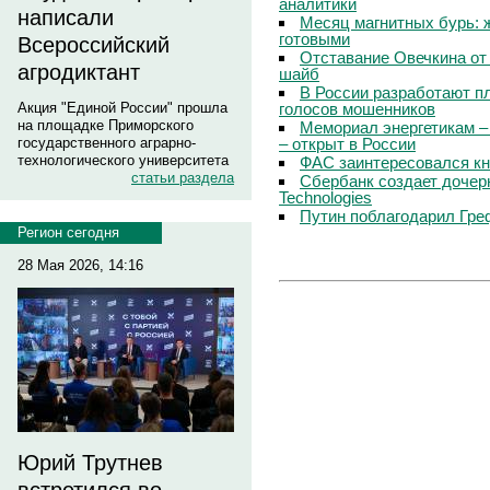
аналитики
написали
Месяц магнитных бурь: 
готовыми
Всероссийский
Отставание Овечкина от 
агродиктант
шайб
В России разработают п
голосов мошенников
Акция "Единой России" прошла
на площадке Приморского
Мемориал энергетикам –
– открыт в России
государственного аграрно-
технологического университета
ФАС заинтересовался кн
статьи раздела
Сбербанк создает дочер
Technologies
Путин поблагодарил Гре
Регион сегодня
28 Мая 2026, 14:16
Юрий Трутнев