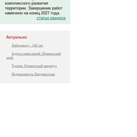
комплексного развития
территории. Завершение работ
намечено на конец 2027 года.
статьи раздела
Актуально
Хабаровску - 160 лет
Адреса инвестиций. Приморский
край
Туризм: Приморский маршрут
Недвижимость Владивостока