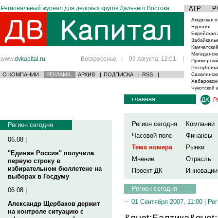
Региональный журнал для деловых кругов Дальнего Востока
АТР
Р
Амурская о
Бурятия
Еврейская 
Забайкаль
Камчатский
Магаданска
www.
dvkapital.ru
Воскресенье
|
09 Августа, 12:01
|
Приморски
Республика
О КОМПАНИИ
РЕКЛАМА
АРХИВ
|
ПОДПИСКА
|
RSS
|
Сахалинска
Хабаровски
Чукотский 
главная
Р
Регион сегодня
Компании
Регион сегодня
Часовой пояс
Финансы
06.08 |
Тема номера
Рынки
"Единая Россия" получила
Мнение
Отрасль
первую строку в
избирательном бюллетене на
Проект ДК
Инновации
выборах в Госдуму
Регион сегодня
06.08 |
01 Сентября 2007, 11:00 |
Рег
Александр Щербаков держит
на контроле ситуацию с
&quot;Балтика&quot;