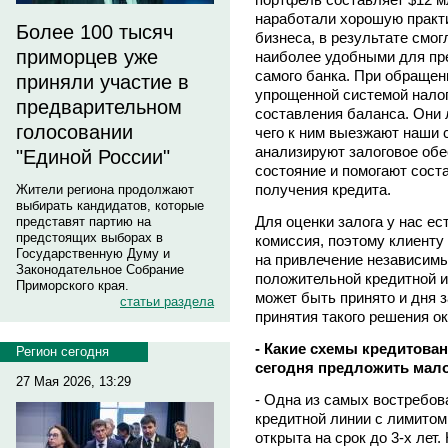
наработали хорошую практи
Более 100 тысяч
бизнеса, в результате смо
приморцев уже
наиболее удобными для пр
самого банка. При обращен
приняли участие в
упрощенной системой нало
предварительном
составления баланса. Они 
голосовании
чего к ним выезжают наши 
анализируют залоговое об
"Единой России"
состояние и помогают сос
получения кредита.
Жители региона продолжают
выбирать кандидатов, которые
Для оценки залога у нас ес
представят партию на
предстоящих выборах в
комиссия, поэтому клиенту 
Государственную Думу и
на привлечение независим
Законодательное Собрание
положительной кредитной и
Приморского края.
может быть принято и дня з
статьи раздела
принятия такого решения ок
- Какие схемы кредитова
Регион сегодня
сегодня предложить мало
27 Мая 2026, 13:29
- Одна из самых востребов
кредитной линии с лимитом
открыта на срок до 3-х ле