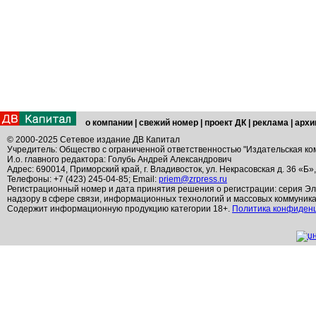
о компании
|
свежий номер
|
проект ДК
|
реклама
|
архи
© 2000-2025 Сетевое издание ДВ Капитал
Учредитель: Общество с ограниченной ответственностью "Издательская ко
И.о. главного редактора: Голубь Андрей Александрович
Адрес: 690014, Приморский край, г. Владивосток, ул. Некрасовская д. 36 «Б»
Телефоны: +7 (423) 245-04-85; Email:
priem@zrpress.ru
Регистрационный номер и дата принятия решения о регистрации: серия Эл
надзору в сфере связи, информационных технологий и массовых коммуник
Содержит информационную продукцию категории 18+.
Политика конфиден