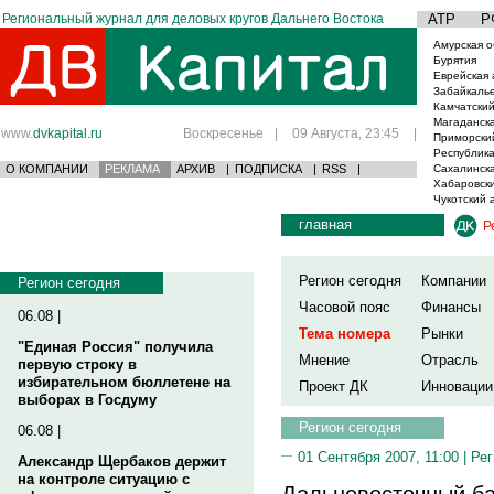
Региональный журнал для деловых кругов Дальнего Востока
АТР
Р
Амурская о
Бурятия
Еврейская 
Забайкаль
Камчатский
Магаданска
www.
dvkapital.ru
Воскресенье
|
09 Августа, 23:45
|
Приморски
Республика
О КОМПАНИИ
РЕКЛАМА
АРХИВ
|
ПОДПИСКА
|
RSS
|
Сахалинска
Хабаровски
Чукотский 
главная
Р
Регион сегодня
Компании
Регион сегодня
Часовой пояс
Финансы
06.08 |
Тема номера
Рынки
"Единая Россия" получила
Мнение
Отрасль
первую строку в
избирательном бюллетене на
Проект ДК
Инновации
выборах в Госдуму
Регион сегодня
06.08 |
01 Сентября 2007, 11:00 |
Рег
Александр Щербаков держит
на контроле ситуацию с
Дальневосточный ба