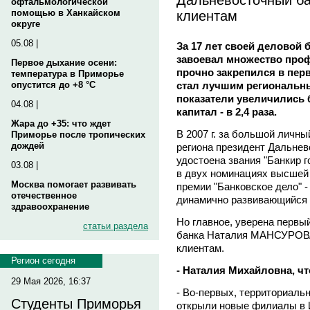
офтальмологической
клиентам
помощью в Ханкайском
округе
05.08 |
За 17 лет своей деловой
завоевал множество проф
Первое дыхание осени:
прочно закрепился в перво
температура в Приморье
стал лучшим региональны
опустится до +8 °C
показатели увеличились б
04.08 |
капитал - в 2,4 раза.
Жара до +35: что ждет
В 2007 г. за большой личн
Приморье после тропических
дождей
региона президент Дальне
удостоена звания "Банкир г
03.08 |
в двух номинациях высшей 
Москва помогает развивать
премии "Банковское дело" 
отечественное
динамично развивающийся б
здравоохранение
Но главное, уверена первы
статьи раздела
банка Наталия МАНСУРОВА,
клиентам.
Регион сегодня
- Наталия Михайловна, чт
29 Мая 2026, 16:37
- Во-первых, территориально
Студенты Приморья
открыли новые филиалы в 