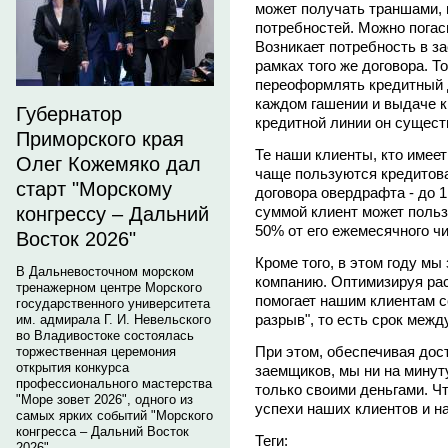
может получать траншами, 
потребностей. Можно погас
Возникает потребность в з
рамках того же договора. Т
переоформлять кредитный д
каждом гашении и выдаче кр
Губернатор
кредитной линии он сущест
Приморского края
Те наши клиенты, кто имее
Олег Кожемяко дал
чаще пользуются кредитов
старт "Морскому
договора овердрафта - до 1
суммой клиент может польз
конгрессу – Дальний
50% от его ежемесячного чи
Восток 2026"
Кроме того, в этом году м
В Дальневосточном морском
компанию. Оптимизируя ра
тренажерном центре Морского
помогает нашим клиентам с
государственного университета
разрыв", то есть срок между
им. адмирала Г. И. Невельского
во Владивостоке состоялась
При этом, обеспечивая дос
торжественная церемония
открытия конкурса
заемщиков, мы ни на минут
профессионального мастерства
только своими деньгами. Чт
"Море зовет 2026", одного из
успехи наших клиентов и н
самых ярких событий "Морского
конгресса – Дальний Восток
Теги:
2026".