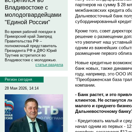
встретился во
партнеров на сумму $ 28 мл
Владивостоке с
межбанковских кредита общ
молодогвардейцами
Дальневосточный банк пол
субординированный кредит 
"Единой России"
Кроме того, совет директо
Во время рабочей поездки в
решение о размещении допэ
Приморский край Зампред
Правительства РФ –
что увеличит наш уставный 
полномочный представитель
одним из важнейших событи
Президента РФ в ДФО Юрий
размещение первого облига
Трутнев встретился во
Владивостоке с молодежью.
Новые кредитные возможно
статьи раздела
банк новых, также динамич
году, например, это ООО И
"Преображенская база трал
Регион сегодня
компании.
28 Мая 2026, 14:14
- Банк растет, и это при
клиентов. Не останутся л
малого и среднего бизне
Дальневосточному банку
- Кредитовать малый и сре
начал одним из первых - 12
портфель составляет $12 м