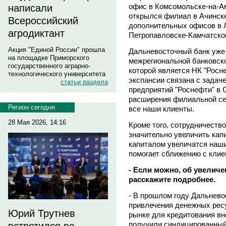
офис в Комсомольске-на-Ам
написали
открылся филиал в Ачинске
Всероссийский
дополнительных офисов в Л
агродиктант
Петропавловске-Камчатско
Акция "Единой России" прошла
Дальневосточный банк уже 
на площадке Приморского
межрегиональной банковск
государственного аграрно-
которой является НК "Росне
технологического университета
экспансии связана с задач
статьи раздела
предприятий "Роснефти" в 
расширения филиальной сет
Регион сегодня
все наши клиенты.
28 Мая 2026, 14:16
Кроме того, сотрудничеств
значительно увеличить капи
капиталом увеличатся наши
помогает сближению с клие
- Если можно, об увелич
расскажите подробнее.
- В прошлом году Дальнево
привлечения денежных рес
Юрий Трутнев
рынке для кредитования вн
получили синдицированный 