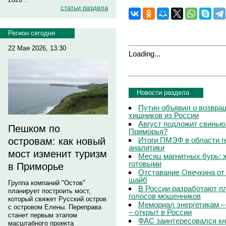
статьи раздела
Регион сегодня
22 Мая 2026, 13:30
Loading...
Новости раздела
Путин объявил о возвращ
хищников из России
Август подложит свинью:
Пешком по
Приморья?
Итоги ПМЭФ в области г
островам: как новый
аналитики
мост изменит туризм
Месяц магнитных бурь: 
готовыми
в Приморье
Отставание Овечкина от 
шайб
Группа компаний "Остов"
В России разработают п
планирует построить мост,
голосов мошенников
который свяжет Русский остров
Мемориал энергетикам –
с островом Елены. Переправа
– открыт в России
станет первым этапом
ФАС заинтересовался кн
масштабного проекта