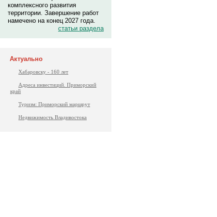
комплексного развития
территории. Завершение работ
намечено на конец 2027 года.
статьи раздела
Актуально
Хабаровску - 160 лет
Адреса инвестиций. Приморский
край
Туризм: Приморский маршрут
Недвижимость Владивостока