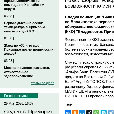
офтальмологической
возможности клиент
помощью в Ханкайском
округе
05.08 |
Следуя концепции "Банк 
во Владивостоке первое 
Первое дыхание осени:
обслуживанию физически
температура в Приморье
(ККО) "Владивосток-Прим
опустится до +8 °C
04.08 |
Формат нового ККО заметн
Приморье системы банковс
Жара до +35: что ждет
более высоким уровнем сер
Приморье после тропических
дождей
возможности, недоступные
03.08 |
Символическую красную ле
разрезали управляющий ф
Москва помогает развивать
"Альфа-Банк" Валентин ДУ
отечественное
здравоохранение
продаж по Восточной Сиби
Банк" Андрей ПОПОВ. После
статьи раздела
розничному бизнесу филиа
МАТИЯШЕМ и региональным
НИКОЛЕНКО провели прес
Регион сегодня
29 Мая 2026, 16:37
Теги:
Студенты Приморья