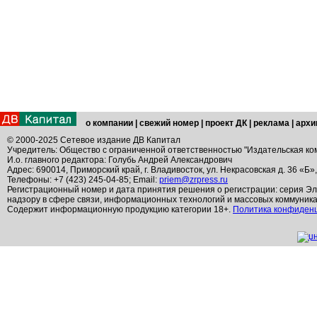
о компании
|
свежий номер
|
проект ДК
|
реклама
|
архи
© 2000-2025 Сетевое издание ДВ Капитал
Учредитель: Общество с ограниченной ответственностью "Издательская ко
И.о. главного редактора: Голубь Андрей Александрович
Адрес: 690014, Приморский край, г. Владивосток, ул. Некрасовская д. 36 «Б»
Телефоны: +7 (423) 245-04-85; Email:
priem@zrpress.ru
Регистрационный номер и дата принятия решения о регистрации: серия Эл
надзору в сфере связи, информационных технологий и массовых коммуник
Содержит информационную продукцию категории 18+.
Политика конфиден