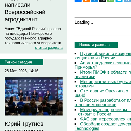
написали
Всероссийский
агродиктант
Loading...
Акция "Единой России" прошла
на площадке Приморского
государственного аграрно-
технологического университета
Новости раздела
статьи раздела
Путин объявил о возвращ
хищников из России
Регион сегодня
Август подложит свинью:
Приморья?
28 Мая 2026, 14:16
Итоги ПМЭФ в области г
аналитики
Месяц магнитных бурь: 
готовыми
Отставание Овечкина от 
шайб
В России разработают п
голосов мошенников
Мемориал энергетикам –
– открыт в России
ФАС заинтересовался кн
Юрий Трутнев
Сбербанк создает дочер
Technologies