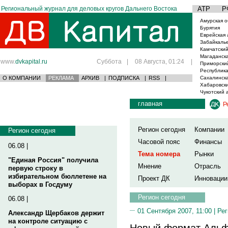
Региональный журнал для деловых кругов Дальнего Востока
АТР
Р
Амурская о
Бурятия
Еврейская 
Забайкаль
Камчатский
Магаданска
www.
dvkapital.ru
Суббота
|
08 Августа, 01:24
|
Приморски
Республика
О КОМПАНИИ
РЕКЛАМА
АРХИВ
|
ПОДПИСКА
|
RSS
|
Сахалинска
Хабаровски
Чукотский 
главная
Р
Регион сегодня
Компании
Регион сегодня
Часовой пояс
Финансы
06.08 |
Тема номера
Рынки
"Единая Россия" получила
Мнение
Отрасль
первую строку в
избирательном бюллетене на
Проект ДК
Инновации
выборах в Госдуму
Регион сегодня
06.08 |
01 Сентября 2007, 11:00 |
Рег
Александр Щербаков держит
на контроле ситуацию с
Новый формат Альф