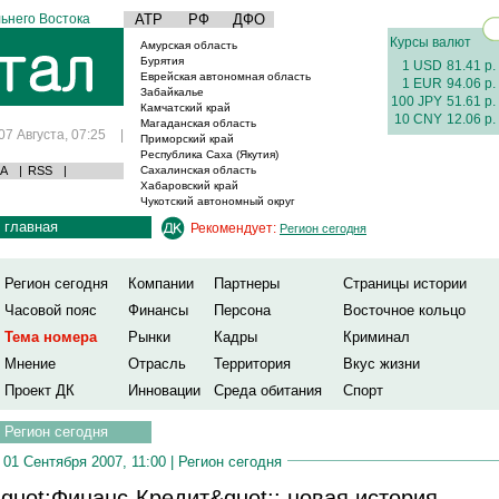
ьнего Востока
АТР
РФ
ДФО
Курсы валют
Амурская область
Бурятия
1 USD
81.41 р.
Еврейская автономная область
1 EUR
94.06 р.
Забайкалье
100 JPY
51.61 р.
Камчатский край
10 CNY
12.06 р.
Магаданская область
07 Августа, 07:25
|
Приморский край
Республика Саха (Якутия)
А
|
RSS
|
Сахалинская область
Хабаровский край
Чукотский автономный округ
главная
Рекомендует:
Регион сегодня
Регион сегодня
Компании
Партнеры
Страницы истории
Часовой пояс
Финансы
Персона
Восточное кольцо
Тема номера
Рынки
Кадры
Криминал
Мнение
Отрасль
Территория
Вкус жизни
Проект ДК
Инновации
Среда обитания
Спорт
Регион сегодня
01 Сентября 2007, 11:00 |
Регион сегодня
quot;Финанс-Кредит&quot;: новая история