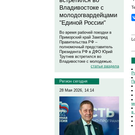
встретился во
Владивостоке с
Те
молодогвардейцами
"Единой России"
Во время рабочей поездки в
Приморский край Зампред
Lo
Правительства РФ –
полномочный представитель
Президента РФ в ДФО Юрий
Трутнев встретился во
Владивостоке с молодежью.
статьи раздела
Р
Регион сегодня
П
28 Мая 2026, 14:14
м
в