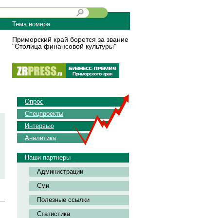
Тема номера
Приморский край борется за звание
"Столица финансовой культуры"
Опрос
Спецпроекты
Интервью
Аналитика
Наши партнеры
Администрации
Сми
Полезные ссылки
Статистика