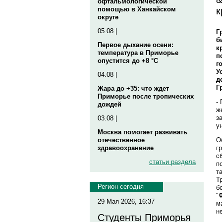
офтальмологической
к
помощью в Ханкайском
округе
05.08 |
Г
б
Первое дыхание осени:
к
температура в Приморье
п
опустится до +8 °C
г
У
04.08 |
д
Г
Жара до +35: что ждет
Приморье после тропических
-
дождей
ж
з
03.08 |
у
Москва помогает развивать
О
отечественное
г
здравоохранение
с
статьи раздела
п
т
Т
Регион сегодня
б
"
29 Мая 2026, 16:37
м
н
Студенты Приморья