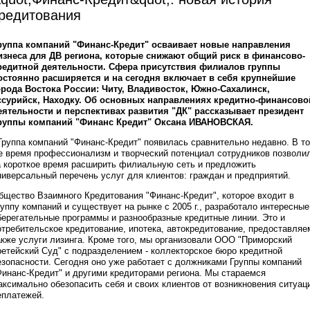
редитования
руппа компаний "Финанс-Кредит" осваивает новые направления
изнеса для ДВ региона, которые снижают общий риск в финансово-
редитной деятельности. Сфера присутствия филиалов группы
остоянно расширяется и на сегодня включает в себя крупнейшие
орода Востока России: Читу, Владивосток, Южно-Сахалинск,
ссурийск, Находку. Об основных направлениях кредитно-финансово
еятельности и перспективах развития "ДК" рассказывает президент
руппы компаний "Финанс Кредит" Оксана ИВАНОВСКАЯ.
 Группа компаний "Финанс-Кредит" появилась сравнительно недавно. В то
е время профессионализм и творческий потенциал сотрудников позволи
а короткое время расширить филиальную сеть и предложить
ниверсальный перечень услуг для клиентов: граждан и предприятий.
бщество Взаимного Кредитования "Финанс-Кредит", которое входит в
руппу компаний и существует на рынке с 2005 г., разработало интересные
берегательные программы и разнообразные кредитные линии. Это и
отребительское кредитование, ипотека, автокредитование, предоставляе
акже услуги лизинга. Кроме того, мы организовали ООО "Приморский
ретейский Суд" с подразделением - коллекторское бюро кредитной
езопасности. Сегодня оно уже работает с должниками Группы компаний
Финанс-Кредит" и другими кредиторами региона. Мы стараемся
аксимально обезопасить себя и своих клиентов от возникновения ситуац
еплатежей.