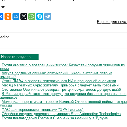
ги:
Версия для печа
ading...
Новости раздела
Путин объявил о возвращении тигров: Казахстан получил хищников из
оссии
Август подложит свинью: арктический циклон вытеснит лето из
риморья?
Итоги ПМЭФ в области генеративного ИИ и процессной аналитики
Месяц магнитных бурь: жителям Приморья следует быть готовыми
Отставание Овечкина от рекорда Гретцки сократилось до двух шайб
В России разработают платформу для создания базы векторов голосов
ошенников
Мемориал энергетикам – героям Великой Отечественной войны – откры
 России
ФАС заинтересовался кнопками "ЭРА-Глонасс"
Сбербанк создает дочернюю компанию Sber Automotive Technologies
Путин поблагодарил Грефа и Сбербанк за больницу в Тулуне