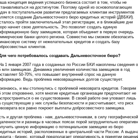
аша концепция ведения успешного бизнеса состоит в том, чтобы не
станавливаться на достигнутом. Поэтому одной из основополагающих
адач в поступательном развитии предлагаемых клиентам инструментов
вляется создание Дальневосточного бюро кредитных историй (ДВБКИ).
сталось пройти заключительный этап регистрации, и в ближайшие дни
юро начнет свою деятельность. Это позволит создать единую
нформационную базу заемщиков, которая объединит в первую очередь
оммерческие банки целого региона. Совместно мы сможем обезопасить
инансовую систему от нежелательных кредитов и создать базу
обросовестных клиентов.
 Для чего потребовалось создавать Дальневосточное бюро?
 На 1 января 2007 года в созданных по России БКИ накоплены сведения о
5 млн заемщиках. Динамика увеличения количества заемщиков в год
оставляет 50-70%, что повышает внутренний спрос на данную
нформацию. Ведь проблема невозвращенных долгов существует.
ризнаюсь, и мы столкнулись с проблемой невозврата кредитов. Говорим
б этом откровенно, хотя многие кредитные организации предпочитают не
аспространяться о ее существовании. В своей работе они уповают лишь
а существующие у них службы безопасности и рассчитывают, что риск
евозврата все равно покроют выплаты добросовестного заемщика.
сть и другая проблема - нам, дальневосточникам, в силу географической
даленности и разницы в часовых поясах порой затруднительно оператив
олучить ценную информацию о потенциальном заемщике из бюро
редитных историй, расположенных в центральной части России. А выдач
редита - бизнес, который предполагает оперативность в принятии решени