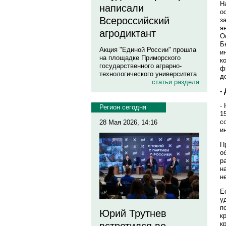
Н
написали
о
Всероссийский
з
я
агродиктант
О
Б
Акция "Единой России" прошла
и
на площадке Приморского
к
государственного аграрно-
ф
технологического университета
д
статьи раздела
-
-
Регион сегодня
1
с
28 Мая 2026, 14:16
и
П
о
р
н
н
Е
у
п
Юрий Трутнев
к
к