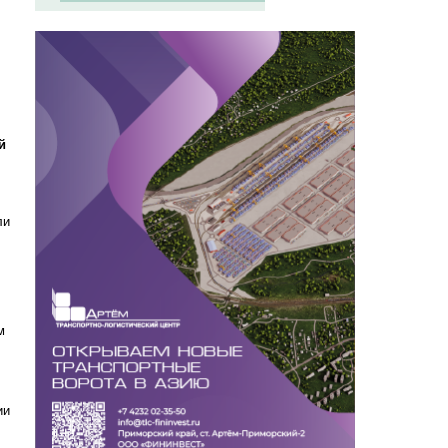
й
ли
м
ии