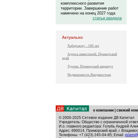
комплексного развития
территории. Завершение работ
намечено на конец 2027 года.
статьи раздела
Актуально
Хабаровску - 160 лет
Адреса инвестиций. Приморский
край
Туризм: Приморский маршрут
Недвижимость Владивостока
о компании
|
свежий ном
© 2000-2025 Сетевое издание ДВ Капитал
Учредитель: Общество с ограниченной отве
И.о. главного редактора: Голубь Андрей Але
Адрес: 690014, Приморский край, г. Владивос
Телефоны: +7 (423) 245-04-85; Email:
priem@