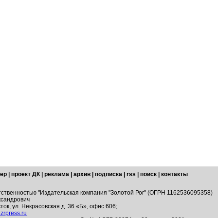
ер
|
проект ДК
|
реклама
|
архив
|
подписка
|
rss
|
поиск
|
контакты
тственностью "Издательская компания "Золотой Рог" (ОГРН 1162536095358)
ксандрович
ток, ул. Некрасовская д. 36 «Б», офис 606;
zrpress.ru