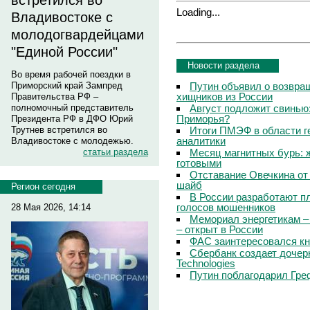
встретился во
Loading...
Владивостоке с
молодогвардейцами
"Единой России"
Новости раздела
Во время рабочей поездки в
Путин объявил о возвращ
Приморский край Зампред
хищников из России
Правительства РФ –
Август подложит свинью:
полномочный представитель
Приморья?
Президента РФ в ДФО Юрий
Итоги ПМЭФ в области г
Трутнев встретился во
аналитики
Владивостоке с молодежью.
Месяц магнитных бурь: 
статьи раздела
готовыми
Отставание Овечкина от 
шайб
Регион сегодня
В России разработают п
голосов мошенников
28 Мая 2026, 14:14
Мемориал энергетикам –
– открыт в России
ФАС заинтересовался кн
Сбербанк создает дочер
Technologies
Путин поблагодарил Гре