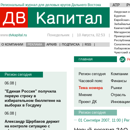
Региональный журнал для деловых кругов Дальнего Востока
АТР
Р
Амурская о
Бурятия
Еврейская 
Забайкаль
Камчатский
Магаданска
www.
dvkapital.ru
Понедельник
|
10 Августа, 02:53
|
Приморски
Республика
О КОМПАНИИ
РЕКЛАМА
АРХИВ
|
ПОДПИСКА
|
RSS
|
Сахалинска
Хабаровски
Чукотский 
главная
Р
Регион сегодня
Компании
Регион сегодня
Часовой пояс
Финансы
06.08 |
Тема номера
Рынки
"Единая Россия" получила
Мнение
Отрасль
первую строку в
избирательном бюллетене на
Проект ДК
Инновации
выборах в Госдуму
Регион сегодня
06.08 |
01 Сентября 2007, 11:00 |
Рег
Александр Щербаков держит
на контроле ситуацию с
Новый логотип ЗАО 