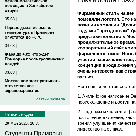
офтальмологической
помощью в Ханкайском
округе
Фирменный стиль нашей 
поменяли логотип. Это н
05.08 |
позиции компании "Дельта
Первое дыхание осени:
году мы "преодолели" Ур
температура в Приморье
представительство в Мос
опустится до +8 °C
продолжительное время.
04.08 |
корпоративный сайт комп
фирменного стиля. Новый
Жара до +35: что ждет
участии наших клиентов, 
Приморье после тропических
дождей
концепции продвижения у
очень интересен как с гр
03.08 |
зрения.
Москва помогает развивать
отечественное
Наш новый логотип состоит
здравоохранение
1. Английское написание De
статьи раздела
происхождение и доступ н
2. Подложкой является фла
Регион сегодня
постоянное движение, как с 
зрения улучшения качества
29 Мая 2026, 16:37
лидерство на рынках.
Студенты Приморья