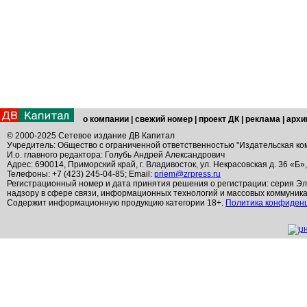
о компании
|
свежий номер
|
проект ДК
|
реклама
|
архи
© 2000-2025 Сетевое издание ДВ Капитал
Учредитель: Общество с ограниченной ответственностью "Издательская ко
И.о. главного редактора: Голубь Андрей Александрович
Адрес: 690014, Приморский край, г. Владивосток, ул. Некрасовская д. 36 «Б»
Телефоны: +7 (423) 245-04-85; Email:
priem@zrpress.ru
Регистрационный номер и дата принятия решения о регистрации: серия Эл
надзору в сфере связи, информационных технологий и массовых коммуник
Содержит информационную продукцию категории 18+.
Политика конфиден