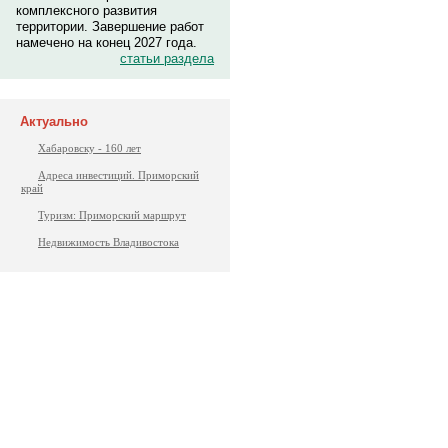
комплексного развития
территории. Завершение работ
намечено на конец 2027 года.
статьи раздела
Актуально
Хабаровску - 160 лет
Адреса инвестиций. Приморский
край
Туризм: Приморский маршрут
Недвижимость Владивостока