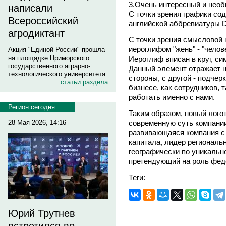
3.Очень интересный и необы
написали
С точки зрения графики со
Всероссийский
английской аббревиатуры D
агродиктант
С точки зрения смысловой 
иероглифом "жень" - "челове
Акция "Единой России" прошла
на площадке Приморского
Иероглиф вписан в круг, си
государственного аграрно-
Данный элемент отражает н
технологического университета
стороны, с другой - подче
статьи раздела
бизнесе, как сотрудников,
работать именно с нами.
Регион сегодня
Таким образом, новый лого
современную суть компании
28 Мая 2026, 14:16
развивающаяся компания с
капитала, лидер региональ
географически по уникально
претендующий на роль феде
Теги:
Юрий Трутнев