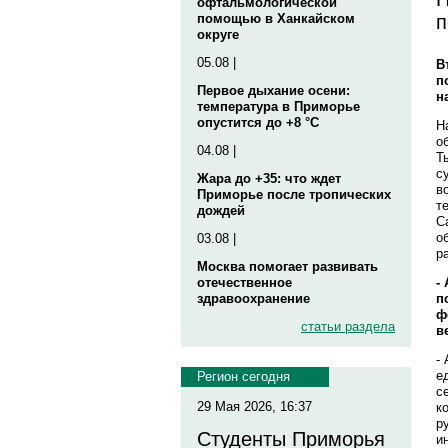
офтальмологической
п
помощью в Ханкайском
округе
05.08 |
В
п
Первое дыхание осени:
н
температура в Приморье
опустится до +8 °C
Н
о
04.08 |
Т
с
Жара до +35: что ждет
в
Приморье после тропических
т
дождей
С
о
03.08 |
р
Москва помогает развивать
-
отечественное
п
здравоохранение
ф
статьи раздела
в
-
е
Регион сегодня
с
29 Мая 2026, 16:37
к
р
Студенты Приморья
и