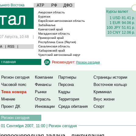
ьнего Востока
АТР
РФ
ДФО
Курсы валют
Амурская область
Бурятия
1 USD
81.41 р.
Еврейская автономная область
1 EUR
94.06 р.
Забайкалье
100 JPY
51.61 р.
Камчатский край
10 CNY
12.06 р.
Магаданская область
07 Августа, 10:48
|
Приморский край
Республика Саха (Якутия)
А
|
RSS
|
Сахалинская область
Хабаровский край
Чукотский автономный округ
главная
Рекомендует:
Регион сегодня
Регион сегодня
Компании
Партнеры
Страницы истории
Часовой пояс
Финансы
Персона
Восточное кольцо
Тема номера
Рынки
Кадры
Криминал
Мнение
Отрасль
Территория
Вкус жизни
Проект ДК
Инновации
Среда обитания
Спорт
Регион сегодня
01 Сентября 2007, 11:00 |
Регион сегодня
ервоочередная задача - ликвидация