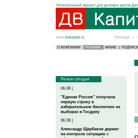
Региональный журнал для деловых кругов Дал
www.
dvkapital.ru
Пятница
|
О КОМПАНИИ
РЕКЛАМА
АРХИВ
|
ПОДПИСК
Регион сегодня
06.08 |
"Единая Россия" получила
первую строку в
избирательном бюллетене на
выборах в Госдуму
06.08 |
Александр Щербаков держит
на контроле ситуацию с
П