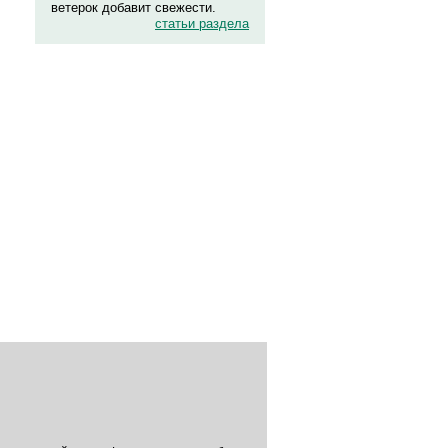
ветерок добавит свежести.
статьи раздела