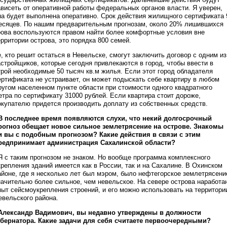
ависеть от оперативной работы федеральных органов власти. Я уверен,
на будет выполнена оперативно. Срок действия жилищного сертификата 
есяцев. По нашим предварительным прогнозам, около 20% лишившихся
рова воспользуются правом найти более комфортные условия вне
ерритории острова, это порядка 800 семей.
е, кто решит остаться в Невельске, смогут заключить договор с одним из
астройщиков, которые сегодня привлекаются в город, чтобы ввести в
трой необходимые 50 тысяч кв.м жилья. Если этот город обладателя
ертификата не устраивает, он может подыскать себе квартиру в любом
ругом населенном пункте области при стоимости одного квадратного
етра по сертификату 31000 рублей. Если квартира стоит дороже,
окупателю придется производить доплату из собственных средств.
 В последнее время появляются слухи, что некий долгосрочный
рогноз обещает новое сильное землетрясение на острове. Знакомы
и вы с подобным прогнозом? Какие действия в связи с этим
редпринимает администрация Сахалинской области?
 Я с таким прогнозом не знаком. Но вообще программа комплексного
крепления зданий имеется как в России, так и на Сахалине. В Охинском
айоне, где я несколько лет был мэром, было нефтегорское землетрясени
начительно более сильное, чем невельское. На севере острова наработа
пыт сейсмоукрепления строений, и его можно использовать на территори
евельского района.
 Александр Вадимович, вы недавно утверждены в должности
убернатора. Какие задачи для себя считаете первоочередными?