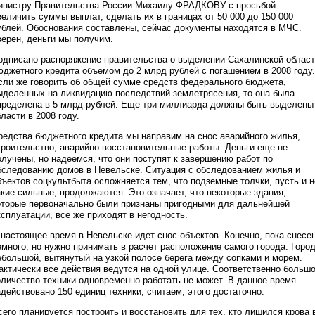
инистру Правительства России Михаилу ФРАДКОВУ с просьбой
величить суммы выплат, сделать их в границах от 50 000 до 150 000
ублей. Обоснования составлены, сейчас документы находятся в МЧС.
верен, деньги мы получим.
одписано распоряжение правительства о выделении Сахалинской облас
юджетного кредита объемом до 2 млрд рублей с погашением в 2008 году.
сли же говорить об общей сумме средств федерального бюджета,
ыделенных на ликвидацию последствий землетрясения, то она была
пределена в 5 млрд рублей. Еще три миллиарда должны быть выделены
бласти в 2008 году.
редства бюджетного кредита мы направим на снос аварийного жилья,
троительство, аварийно-восстановительные работы. Деньги еще не
олучены, но надеемся, что они поступят к завершению работ по
бследованию домов в Невельске. Ситуация с обследованием жилья и
бъектов соцкультбыта осложняется тем, что подземные толчки, пусть и н
акие сильные, продолжаются. Это означает, что некоторые здания,
оторые первоначально были признаны пригодными для дальнейшей
ксплуатации, все же приходят в негодность.
 настоящее время в Невельске идет снос объектов. Конечно, пока снесе
емного, но нужно принимать в расчет расположение самого города. Горо
ебольшой, вытянутый на узкой полосе берега между сопками и морем.
актически все действия ведутся на одной улице. Соответственно больш
оличество техники одновременно работать не может. В данное время
адействовано 150 единиц техники, считаем, этого достаточно.
сего планируется построить и восстановить для тех, кто лишился крова 