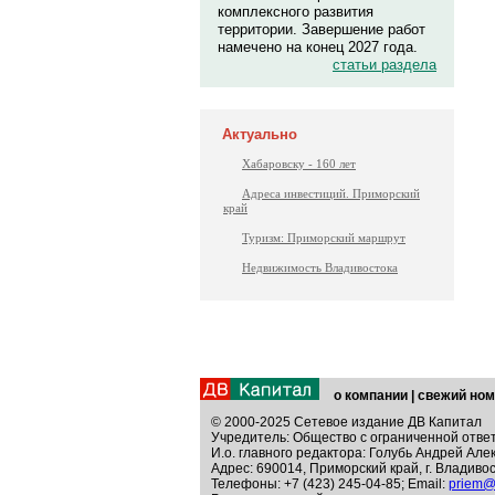
комплексного развития
территории. Завершение работ
намечено на конец 2027 года.
статьи раздела
Актуально
Хабаровску - 160 лет
Адреса инвестиций. Приморский
край
Туризм: Приморский маршрут
Недвижимость Владивостока
о компании
|
свежий ном
© 2000-2025 Сетевое издание ДВ Капитал
Учредитель: Общество с ограниченной отве
И.о. главного редактора: Голубь Андрей Але
Адрес: 690014, Приморский край, г. Владивос
Телефоны: +7 (423) 245-04-85; Email:
priem@