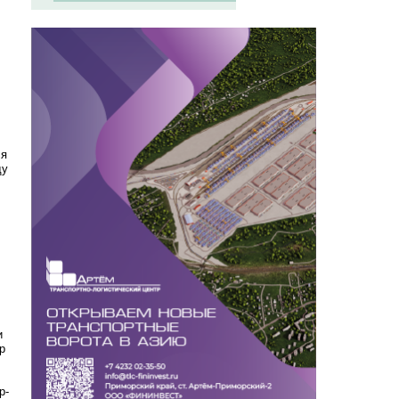
ся
ду
и
р
р-