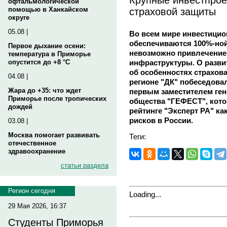
офтальмологической
страховой защиты
помощью в Ханкайском
округе
05.08 |
Во всем мире инвестици
обеспечиваются 100%-ной 
Первое дыхание осени:
невозможно привлечение 
температура в Приморье
инфраструктуры. О разви
опустится до +8 °C
об особенностях страхов
04.08 |
регионе "ДК" побеседо
Жара до +35: что ждет
первым заместителем ген
Приморье после тропических
общества "ГЕФЕСТ", которо
дождей
рейтинге "Эксперт РА" к
рисков в России.
03.08 |
Москва помогает развивать
Теги:
отечественное
здравоохранение
статьи раздела
Регион сегодня
Loading...
29 Мая 2026, 16:37
Студенты Приморья