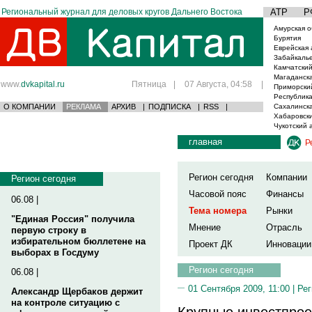
Региональный журнал для деловых кругов Дальнего Востока
АТР
Р
Амурская о
Бурятия
Еврейская 
Забайкаль
Камчатский
Магаданска
www.
dvkapital.ru
Пятница
|
07 Августа, 04:58
|
Приморски
Республика
О КОМПАНИИ
РЕКЛАМА
АРХИВ
|
ПОДПИСКА
|
RSS
|
Сахалинска
Хабаровски
Чукотский 
главная
Р
Регион сегодня
Компании
Регион сегодня
Часовой пояс
Финансы
06.08 |
Тема номера
Рынки
"Единая Россия" получила
Мнение
Отрасль
первую строку в
избирательном бюллетене на
Проект ДК
Инновации
выборах в Госдуму
Регион сегодня
06.08 |
01 Сентября 2009, 11:00 |
Рег
Александр Щербаков держит
на контроле ситуацию с
Крупные инвестпро