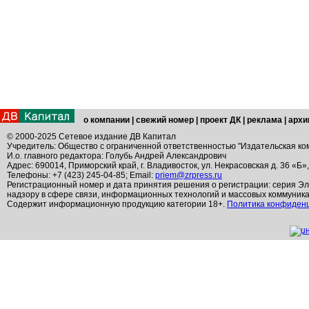
о компании
|
свежий номер
|
проект ДК
|
реклама
|
архи
© 2000-2025 Сетевое издание ДВ Капитал
Учредитель: Общество с ограниченной ответственностью "Издательская ко
И.о. главного редактора: Голубь Андрей Александрович
Адрес: 690014, Приморский край, г. Владивосток, ул. Некрасовская д. 36 «Б»
Телефоны: +7 (423) 245-04-85; Email:
priem@zrpress.ru
Регистрационный номер и дата принятия решения о регистрации: серия Эл
надзору в сфере связи, информационных технологий и массовых коммуник
Содержит информационную продукцию категории 18+.
Политика конфиден