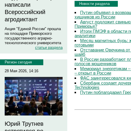
Новости раздела
написали
Всероссийский
Путин объявил о возвращ
хищников из России
агродиктант
Август подложит свинью:
Приморья?
Акция "Единой России" прошла
Итоги ПМЭФ в области г
на площадке Приморского
аналитики
государственного аграрно-
Месяц магнитных бурь: 
технологического университета
готовыми
статьи раздела
Отставание Овечкина от 
шайб
В России разработают п
Регион сегодня
голосов мошенников
Мемориал энергетикам –
28 Мая 2026, 14:16
– открыт в России
ФАС заинтересовался кн
Сбербанк создает дочер
Technologies
Путин поблагодарил Гре
Юрий Трутнев