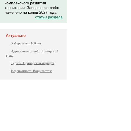
комплексного развития
территории. Завершение работ
намечено на конец 2027 года.
статьи раздела
Актуально
Хабаровску - 160 лет
Адреса инвестиций. Приморский
край
Туризм: Приморский маршрут
Недвижимость Владивостока