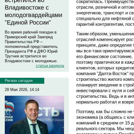
встретился во
сократилась. Преимуществ
Владивостоке с
отрасли, розничной и оптов
энергетиков, транспорт и с
молодогвардейцами
специально для нефтяной о
"Единой России"
гарантий контрагентам, по
Во время рабочей поездки в
Таким образом, уменьшени
Приморский край Зампред
отраслей компенсирует рос
Правительства РФ –
принципе, даже определяя
полномочный представитель
мы все-таки ориентируемся
Президента РФ в ДФО Юрий
его финансовое состояние,
Трутнев встретился во
Владивостоке с молодежью.
поэтому практически в каж
статьи раздела
клиентов, которых кредито
компания "Далта-Восток" п
строительство жилого компл
Регион сегодня
планирует введение в стро
28 Мая 2026, 14:14
инвестировали с нуля и с
строительства. Ведь и в ин
нормально работал и вовре
Поэтому, как бы сложно не
экономика (а общаясь с кл
компаний в среднем от 15 
реального сектора. Мы нео