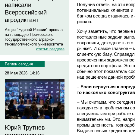
написали
Получив ответы на эти воп
потенциальных клиентов и п
Всероссийский
банком всегда ставилась и
агродиктант
рисков.
Акция "Единой России" прошла
Хочу заметить, что первые
на площадке Приморского
поставленные задачи выпо
государственного аграрно-
сохранили, доходность его 
технологического университета
рынке". И самое главное –
статьи раздела
клиентскую базу. Справедл
просроченная задолженност
Регион сегодня
кредитного портфеля. Это н
обычно этот показатель сос
28 Мая 2026, 14:16
над решением данной проб
– Если вернуться к опре
то насколько конструкти
– Мы считаем, что сегодня 
находятся в проблемном с
специалистам при работе 
внимательными. Это, напри
промышленность, горнодоб
Юрий Трутнев
Выдача новых кредитов для