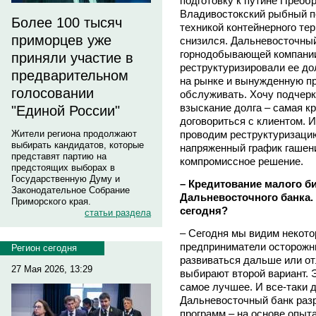
подготовку к путине Преоб
Владивостокский рыбный п
Более 100 тысяч
техникой контейнерного тер
приморцев уже
снизился. Дальневосточный
горнодобывающей компани
приняли участие в
реструктуризировали ее дол
предварительном
на рынке и вынужденную пр
голосовании
обслуживать. Хочу подчерк
взыскание долга – самая к
"Единой России"
договориться с клиентом. И
проводим реструктуризаци
Жители региона продолжают
выбирать кандидатов, которые
напряженный график гашени
представят партию на
компромиссное решение.
предстоящих выборах в
Государственную Думу и
– Кредитование малого б
Законодательное Собрание
Дальневосточного банка. 
Приморского края.
сегодня?
статьи раздела
– Сегодня мы видим некото
предприниматели осторожни
Регион сегодня
развиваться дальше или от
27 Мая 2026, 13:29
выбирают второй вариант. 
самое лучшее. И все-таки д
Дальневосточный банк раз
программ – на основе опыта