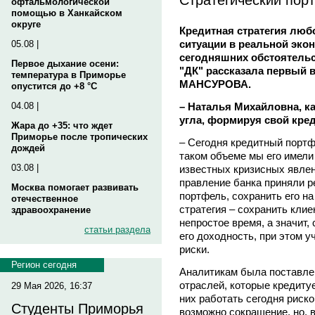
офтальмологической
помощью в Ханкайском
округе
Кредитная стратегия люб
ситуации в реальной экон
05.08 |
сегодняшних обстоятель
Первое дыхание осени:
"ДК" рассказала первый 
температура в Приморье
МАНСУРОВА.
опустится до +8 °C
– Наталья Михайловна, ка
04.08 |
угла, формируя свой кр
Жара до +35: что ждет
Приморье после тропических
– Сегодня кредитный портф
дождей
таком объеме мы его имели
03.08 |
известных кризисных явлен
правление банка приняли р
Москва помогает развивать
портфель, сохранить его н
отечественное
стратегия – сохранить клие
здравоохранение
непростое время, а значит,
статьи раздела
его доходность, при этом 
риски.
Регион сегодня
Аналитикам была поставле
отраслей, которые кредиту
29 Мая 2026, 16:37
них работать сегодня риско
Студенты Приморья
возможно сокращение, но, в