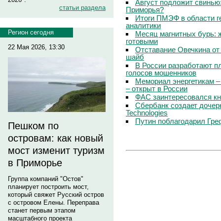
Август подложит свинью:
статьи раздела
Приморья?
Итоги ПМЭФ в области г
аналитики
Регион сегодня
Месяц магнитных бурь: 
готовыми
22 Мая 2026, 13:30
Отставание Овечкина от 
шайб
В России разработают п
голосов мошенников
Мемориал энергетикам –
– открыт в России
ФАС заинтересовался кн
Сбербанк создает дочер
Technologies
Путин поблагодарил Гре
Пешком по
островам: как новый
мост изменит туризм
в Приморье
Группа компаний "Остов"
планирует построить мост,
который свяжет Русский остров
с островом Елены. Переправа
станет первым этапом
масштабного проекта