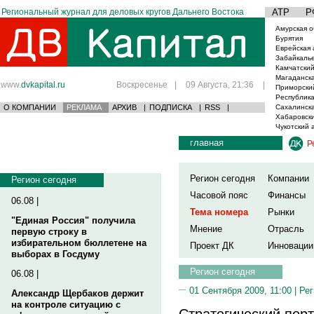
Региональный журнал для деловых кругов Дальнего Востока
АТР
Р
Амурская о
Бурятия
Еврейская 
Забайкаль
Камчатский
Магаданска
www.
dvkapital.ru
Воскресенье
|
09 Августа, 21:36
|
Приморски
Республика
О КОМПАНИИ
РЕКЛАМА
АРХИВ
|
ПОДПИСКА
|
RSS
|
Сахалинска
Хабаровски
Чукотский 
главная
Р
Регион сегодня
Компании
Регион сегодня
Часовой пояс
Финансы
06.08 |
Тема номера
Рынки
"Единая Россия" получила
Мнение
Отрасль
первую строку в
избирательном бюллетене на
Проект ДК
Инновации
выборах в Госдуму
Регион сегодня
06.08 |
01 Сентября 2009, 11:00 |
Рег
Александр Щербаков держит
на контроле ситуацию с
Стратегический пор