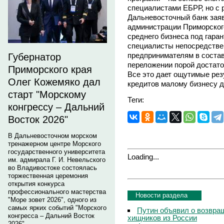
специалистами ЕБРР, но с 
Дальневосточный банк заяв
администрации Приморского
среднего бизнеса под гара
специалисты непосредстве
предпринимателям в состав
Губернатор
переложении порой достат
Приморского края
Все это дает ощутимые рез
Олег Кожемяко дал
кредитов малому бизнесу д
старт "Морскому
Теги:
конгрессу – Дальний
Восток 2026"
В Дальневосточном морском
тренажерном центре Морского
государственного университета
Loading...
им. адмирала Г. И. Невельского
во Владивостоке состоялась
торжественная церемония
открытия конкурса
профессионального мастерства
Новости раздела
"Море зовет 2026", одного из
самых ярких событий "Морского
Путин объявил о возвращ
конгресса – Дальний Восток
хищников из России
2026".