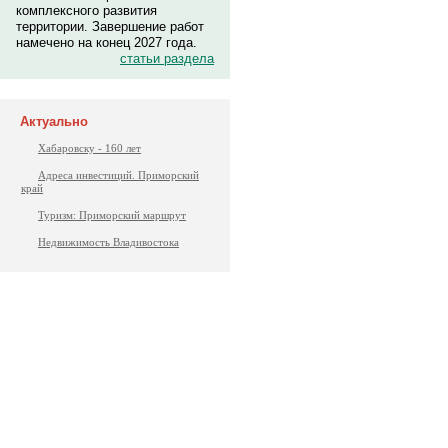
комплексного развития
территории. Завершение работ
намечено на конец 2027 года.
статьи раздела
Актуально
Хабаровску - 160 лет
Адреса инвестиций. Приморский
край
Туризм: Приморский маршрут
Недвижимость Владивостока