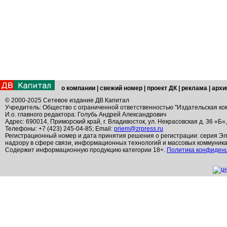
о компании
|
свежий номер
|
проект ДК
|
реклама
|
архи
© 2000-2025 Сетевое издание ДВ Капитал
Учредитель: Общество с ограниченной ответственностью "Издательская ко
И.о. главного редактора: Голубь Андрей Александрович
Адрес: 690014, Приморский край, г. Владивосток, ул. Некрасовская д. 36 «Б»
Телефоны: +7 (423) 245-04-85; Email:
priem@zrpress.ru
Регистрационный номер и дата принятия решения о регистрации: серия Эл
надзору в сфере связи, информационных технологий и массовых коммуник
Содержит информационную продукцию категории 18+.
Политика конфиден