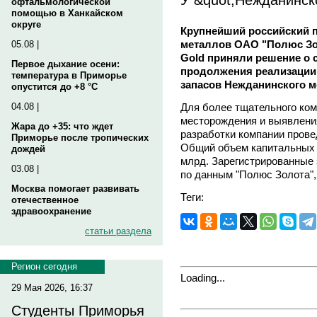
офтальмологической
помощью в Ханкайском
округе
Крупнейший российский 
металлов OAO "Полюс Зол
05.08 |
Gold приняли решение о 
Первое дыхание осени:
продолжения реализации 
температура в Приморье
запасов Нежданинского м
опустится до +8 °C
Для более тщательного ком
04.08 |
месторождения и выявлени
Жара до +35: что ждет
разработки компании прове
Приморье после тропических
Общий объем капитальных в
дождей
млрд. Зарегистрированные
03.08 |
по данным "Полюс Золота",
Москва помогает развивать
Теги:
отечественное
здравоохранение
статьи раздела
Регион сегодня
Loading...
29 Мая 2026, 16:37
Студенты Приморья