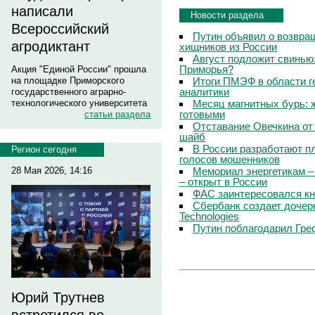
написали
Новости раздела
Всероссийский
Путин объявил о возвращ
агродиктант
хищников из России
Август подложит свинью:
Приморья?
Акция "Единой России" прошла
Итоги ПМЭФ в области г
на площадке Приморского
аналитики
государственного аграрно-
Месяц магнитных бурь: 
технологического университета
готовыми
статьи раздела
Отставание Овечкина от 
шайб
В России разработают п
Регион сегодня
голосов мошенников
Мемориал энергетикам –
28 Мая 2026, 14:16
– открыт в России
ФАС заинтересовался кн
Сбербанк создает дочер
Technologies
Путин поблагодарил Гре
Юрий Трутнев