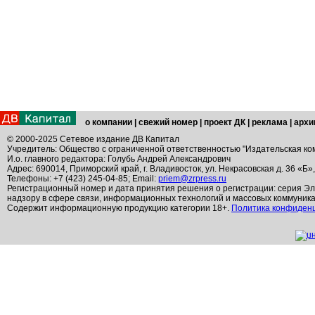
о компании
|
свежий номер
|
проект ДК
|
реклама
|
архи
© 2000-2025 Сетевое издание ДВ Капитал
Учредитель: Общество с ограниченной ответственностью "Издательская ко
И.о. главного редактора: Голубь Андрей Александрович
Адрес: 690014, Приморский край, г. Владивосток, ул. Некрасовская д. 36 «Б»
Телефоны: +7 (423) 245-04-85; Email:
priem@zrpress.ru
Регистрационный номер и дата принятия решения о регистрации: серия Эл
надзору в сфере связи, информационных технологий и массовых коммуник
Содержит информационную продукцию категории 18+.
Политика конфиден