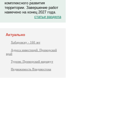
комплексного развития
территории. Завершение работ
намечено на конец 2027 года.
статьи раздела
Актуально
Хабаровску - 160 лет
Адреса инвестиций. Приморский
край
Туризм: Приморский маршрут
Недвижимость Владивостока