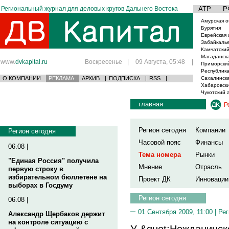
Региональный журнал для деловых кругов Дальнего Востока
АТР
Р
Амурская о
Бурятия
Еврейская 
Забайкаль
Камчатский
Магаданска
www.
dvkapital.ru
Воскресенье
|
09 Августа, 05:48
|
Приморски
Республика
О КОМПАНИИ
РЕКЛАМА
АРХИВ
|
ПОДПИСКА
|
RSS
|
Сахалинска
Хабаровски
Чукотский 
главная
Р
Регион сегодня
Компании
Регион сегодня
Часовой пояс
Финансы
06.08 |
Тема номера
Рынки
"Единая Россия" получила
Мнение
Отрасль
первую строку в
избирательном бюллетене на
Проект ДК
Инновации
выборах в Госдуму
Регион сегодня
06.08 |
01 Сентября 2009, 11:00 |
Рег
Александр Щербаков держит
на контроле ситуацию с
У &quot;Нежданинск