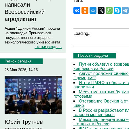
Теги:
написали
Всероссийский
агродиктант
Акция "Единой России" прошла
Loading...
на площадке Приморского
государственного аграрно-
технологического университета
статьи раздела
Новости раздела
Регион сегодня
Путин объявил о возвращ
хищников из России
28 Мая 2026, 14:16
Август подложит свинью:
Приморья?
Итоги ПМЭФ в области г
аналитики
Месяц магнитных бурь: 
готовыми
Отставание Овечкина от 
шайб
В России разработают п
голосов мошенников
Мемориал энергетикам –
Юрий Трутнев
– открыт в России
ФАС заинтересовался кн