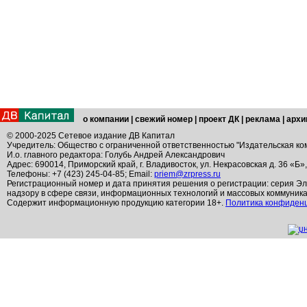
о компании
|
свежий номер
|
проект ДК
|
реклама
|
архи
© 2000-2025 Сетевое издание ДВ Капитал
Учредитель: Общество с ограниченной ответственностью "Издательская ко
И.о. главного редактора: Голубь Андрей Александрович
Адрес: 690014, Приморский край, г. Владивосток, ул. Некрасовская д. 36 «Б»
Телефоны: +7 (423) 245-04-85; Email:
priem@zrpress.ru
Регистрационный номер и дата принятия решения о регистрации: серия Эл
надзору в сфере связи, информационных технологий и массовых коммуник
Содержит информационную продукцию категории 18+.
Политика конфиден