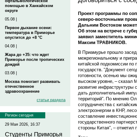
офтальмологической
помощью в Ханкайском
округе
Проект программы по соп
северо-восточными пров
05.08 |
Дальним Востоком может 
Первое дыхание осени:
Об этом на встрече с г
температура в Приморье
заявил заместитель мини
опустится до +8 °C
Максим ТРАВНИКОВ.
04.08 |
В Приамурье прошло заседа
Жара до +35: что ждет
межрегиональному и пригра
Приморье после тропических
китайской подкомиссии по 
дождей
государств. "Документ сего
03.08 |
готовности, осенью мы ожи
высоком уровне, – сказал 
Москва помогает развивать
отечественное
развитие инфраструктуры с
здравоохранение
дать дополнительный импу
территорий". По мнению Ол
статьи раздела
сотрудничества с китайски
электроэнергии в КНР, лесо
Регион сегодня
составление инвестиционног
государственного партнерс
29 Мая 2026, 16:37
стороны Китая", – отметил 
Студенты Приморья