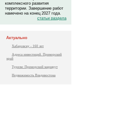
комплексного развития
территории. Завершение работ
намечено на конец 2027 года.
статьи раздела
Актуально
Хабаровску - 160 лет
Адреса инвестиций. Приморский
край
Туризм: Приморский маршрут
Недвижимость Владивостока