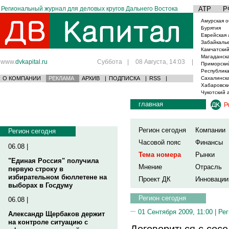
Региональный журнал для деловых кругов Дальнего Востока
АТР
Р
Амурская о
Бурятия
Еврейская 
Забайкаль
Камчатский
Магаданска
www.
dvkapital.ru
Суббота
|
08 Августа, 14:03
|
Приморски
Республика
О КОМПАНИИ
РЕКЛАМА
АРХИВ
|
ПОДПИСКА
|
RSS
|
Сахалинска
Хабаровски
Чукотский 
главная
Р
Регион сегодня
Компании
Регион сегодня
Часовой пояс
Финансы
06.08 |
Тема номера
Рынки
"Единая Россия" получила
Мнение
Отрасль
первую строку в
избирательном бюллетене на
Проект ДК
Инновации
выборах в Госдуму
Регион сегодня
06.08 |
01 Сентября 2009, 11:00 |
Рег
Александр Щербаков держит
на контроле ситуацию с
Договориться с сос