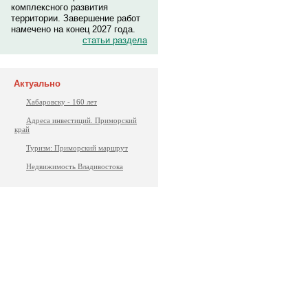
комплексного развития
территории. Завершение работ
намечено на конец 2027 года.
статьи раздела
Актуально
Хабаровску - 160 лет
Адреса инвестиций. Приморский
край
Туризм: Приморский маршрут
Недвижимость Владивостока