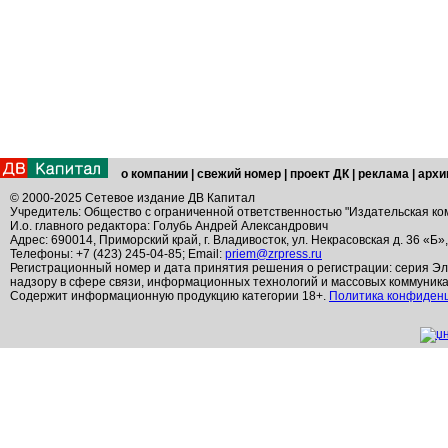
о компании
|
свежий номер
|
проект ДК
|
реклама
|
архи
© 2000-2025 Сетевое издание ДВ Капитал
Учредитель: Общество с ограниченной ответственностью "Издательская ко
И.о. главного редактора: Голубь Андрей Александрович
Адрес: 690014, Приморский край, г. Владивосток, ул. Некрасовская д. 36 «Б»
Телефоны: +7 (423) 245-04-85; Email:
priem@zrpress.ru
Регистрационный номер и дата принятия решения о регистрации: серия Эл
надзору в сфере связи, информационных технологий и массовых коммуник
Содержит информационную продукцию категории 18+.
Политика конфиден