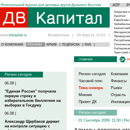
Региональный журнал для деловых кругов Дальнего Востока
АТР
Р
Амурская о
Бурятия
Еврейская 
Забайкаль
Камчатский
Магаданска
www.
dvkapital.ru
Воскресенье
|
09 Августа, 10:43
|
Приморски
Республика
О КОМПАНИИ
РЕКЛАМА
АРХИВ
|
ПОДПИСКА
|
RSS
|
Сахалинска
Хабаровски
Чукотский 
главная
Р
Регион сегодня
Компании
Регион сегодня
Часовой пояс
Финансы
06.08 |
Тема номера
Рынки
"Единая Россия" получила
Мнение
Отрасль
первую строку в
избирательном бюллетене на
Проект ДК
Инновации
выборах в Госдуму
Регион сегодня
06.08 |
01 Сентября 2009, 11:00 |
Рег
Александр Щербаков держит
на контроле ситуацию с
Алмазы дорогого ст