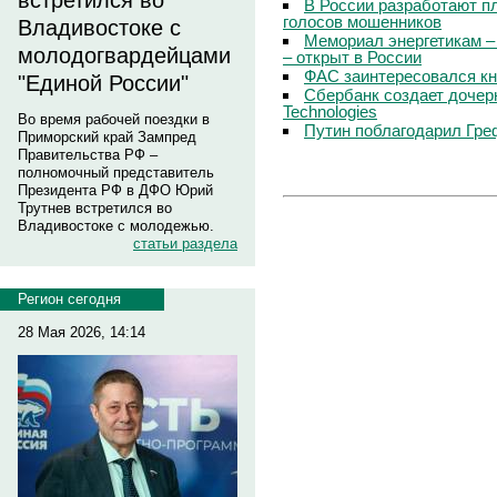
встретился во
В России разработают п
голосов мошенников
Владивостоке с
Мемориал энергетикам –
молодогвардейцами
– открыт в России
ФАС заинтересовался кн
"Единой России"
Сбербанк создает дочер
Technologies
Во время рабочей поездки в
Путин поблагодарил Гре
Приморский край Зампред
Правительства РФ –
полномочный представитель
Президента РФ в ДФО Юрий
Трутнев встретился во
Владивостоке с молодежью.
статьи раздела
Регион сегодня
28 Мая 2026, 14:14