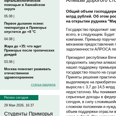
офтальмологической
помощью в Ханкайском
округе
Общий объем господдерж
млрд рублей. Об этом ро
05.08 |
на открытии рудника "Ми
Первое дыхание осени:
температура в Приморье
Государство продолжит заку
опустится до +8 °C
всего, в следующем. Будет
компании. Премьер поручи
04.08 |
механизм предоставления г
Жара до +35: что ждет
задолженности АЛРОСА пе
Приморье после тропических
дождей
Президент республики Вя
03.08 |
продолжить закупки алмазов
нашел поддержку премьера
Москва помогает развивать
государство пошло на суще
отечественное
Приняты решения практичес
здравоохранение
выделяемую на приобретен
статьи раздела
выросла с 3,7 до 14,5 млрд
недостаточно. Мы понимаем
серьезные доходы в федер
Регион сегодня
сегодня, в силу сложившей
29 Мая 2026, 16:37
сложном положении и нужда
объем поддержки отрасли в
Студенты Приморья