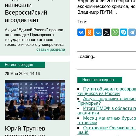
млрд рублей. Это непросто
написали
экономического кризиса, н
Всероссийский
Владимир ПУТИН.
агродиктант
Теги:
Акция "Единой России" прошла
на площадке Приморского
государственного аграрно-
технологического университета
статьи раздела
Loading...
Регион сегодня
28 Мая 2026, 14:16
Новости раздела
Путин объявил о возвращ
хищников из России
Август подложит свинью:
Приморья?
Итоги ПМЭФ в области г
аналитики
Месяц магнитных бурь: 
готовыми
Отставание Овечкина от 
Юрий Трутнев
шайб