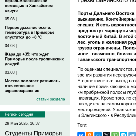
офтальмологической
помощью в Ханкайском
округе
Порты Дальнего Востока
выживание. Контейнерные 
05.08 |
спешат. И есть вероятност
Первое дыхание осени:
предпочтут маршруты чер
температура в Приморье
восточный Китай. В этой
опустится до +8 °C
лес, уголь и железная ру
04.08 |
грузов ограничены. Поло
иное - возможно, близок 
Жара до +35: что ждет
Гаваньского транспортног
Приморье после тропических
дождей
По оценкам специалистов, 
03.08 |
зрения развития перегрузо
Его достоинства: выход на
Москва помогает развивать
отечественное
наличие примыкающих к мо
здравоохранение
км прибрежной полосы глуб
навигация. Кроме того, по 
статьи раздела
находится на самом коротк
месторождений: Ургальског
Регион сегодня
и Эльгинского - в Республи
29 Мая 2026, 16:37
Теги:
Студенты Приморья