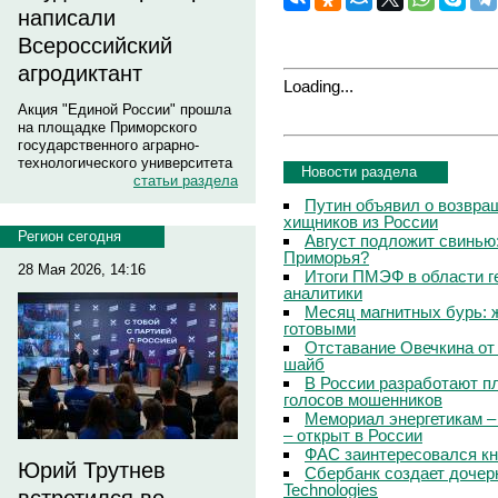
написали
Всероссийский
агродиктант
Loading...
Акция "Единой России" прошла
на площадке Приморского
государственного аграрно-
технологического университета
Новости раздела
статьи раздела
Путин объявил о возвращ
хищников из России
Регион сегодня
Август подложит свинью:
Приморья?
28 Мая 2026, 14:16
Итоги ПМЭФ в области г
аналитики
Месяц магнитных бурь: 
готовыми
Отставание Овечкина от 
шайб
В России разработают п
голосов мошенников
Мемориал энергетикам –
– открыт в России
ФАС заинтересовался кн
Юрий Трутнев
Сбербанк создает дочер
Technologies