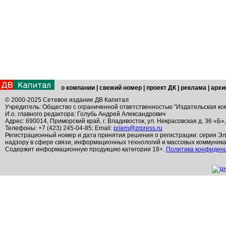
о компании
|
свежий номер
|
проект ДК
|
реклама
|
архи
© 2000-2025 Сетевое издание ДВ Капитал
Учредитель: Общество с ограниченной ответственностью "Издательская ко
И.о. главного редактора: Голубь Андрей Александрович
Адрес: 690014, Приморский край, г. Владивосток, ул. Некрасовская д. 36 «Б»
Телефоны: +7 (423) 245-04-85; Email:
priem@zrpress.ru
Регистрационный номер и дата принятия решения о регистрации: серия Эл
надзору в сфере связи, информационных технологий и массовых коммуник
Содержит информационную продукцию категории 18+.
Политика конфиден