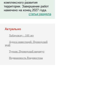
комплексного развития
территории. Завершение работ
намечено на конец 2027 года.
статьи раздела
Актуально
Хабаровску - 160 лет
Адреса инвестиций. Приморский
край
Туризм: Приморский маршрут
Недвижимость Владивостока