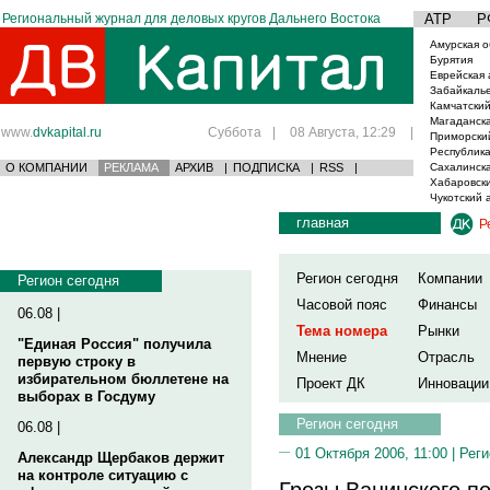
Региональный журнал для деловых кругов Дальнего Востока
АТР
Р
Амурская о
Бурятия
Еврейская 
Забайкаль
Камчатский
Магаданска
www.
dvkapital.ru
Суббота
|
08 Августа, 12:29
|
Приморски
Республика
О КОМПАНИИ
РЕКЛАМА
АРХИВ
|
ПОДПИСКА
|
RSS
|
Сахалинска
Хабаровски
Чукотский 
главная
Р
Регион сегодня
Компании
Регион сегодня
Часовой пояс
Финансы
06.08 |
Тема номера
Рынки
"Единая Россия" получила
Мнение
Отрасль
первую строку в
избирательном бюллетене на
Проект ДК
Инновации
выборах в Госдуму
Регион сегодня
06.08 |
01 Октября 2006, 11:00 |
Реги
Александр Щербаков держит
на контроле ситуацию с
Грезы Ванинского п