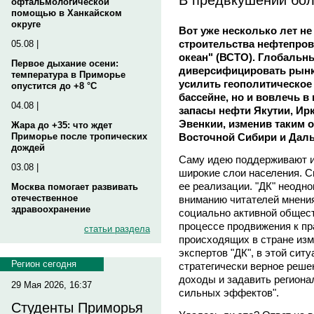
офтальмологической
помощью в Ханкайском
округе
Вот уже несколько лет не
строительства нефтепров
05.08 |
океан" (ВСТО). Глобальны
Первое дыхание осени:
диверсифицировать рынк
температура в Приморье
усилить геополитическое
опустится до +8 °C
бассейне, но и вовлечь 
04.08 |
запасы нефти Якутии, Ирк
Эвенкии, изменив таким 
Жара до +35: что ждет
Восточной Сибири и Даль
Приморье после тропических
дождей
Саму идею поддерживают и 
03.08 |
широкие слои населения. С
ее реализации. "ДК" неодно
Москва помогает развивать
отечественное
вниманию читателей мнения
здравоохранение
социально активной общес
процессе продвижения к пр
статьи раздела
происходящих в стране изм
экспертов "ДК", в этой сит
Регион сегодня
стратегически верное реше
доходы и задавить региона
29 Мая 2026, 16:37
сильных эффектов".
Студенты Приморья