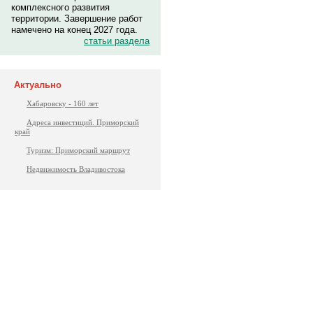
комплексного развития
территории. Завершение работ
намечено на конец 2027 года.
статьи раздела
Актуально
Хабаровску - 160 лет
Адреса инвестиций. Приморский
край
Туризм: Приморский маршрут
Недвижимость Владивостока