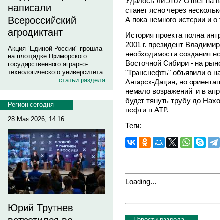
Удалось ли это? Ответ на 
написали
станет ясно через несколько
Всероссийский
А пока немного истории и о
агродиктант
История проекта полна инт
2001 г. президент Владими
Акция "Единой России" прошла
необходимости создания но
на площадке Приморского
Восточной Сибири - на рын
государственного аграрно-
"Транснефть" объявили о н
технологического университета
статьи раздела
Ангарск-Дацин, но ориентац
немало возражений, и в апр
будет тянуть трубу до Нах
Регион сегодня
нефти в АТР.
28 Мая 2026, 14:16
Теги:
Loading...
Юрий Трутнев
Новости раздела