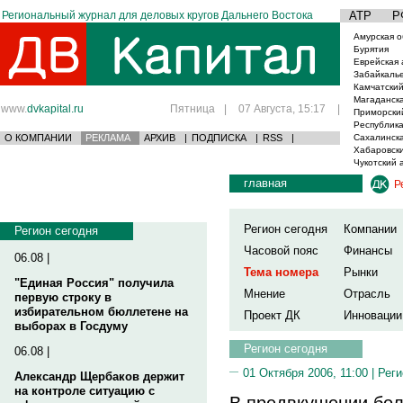
Региональный журнал для деловых кругов Дальнего Востока
АТР
Р
Амурская о
Бурятия
Еврейская 
Забайкаль
Камчатский
Магаданска
www.
dvkapital.ru
Пятница
|
07 Августа, 15:17
|
Приморски
Республика
О КОМПАНИИ
РЕКЛАМА
АРХИВ
|
ПОДПИСКА
|
RSS
|
Сахалинска
Хабаровски
Чукотский 
главная
Р
Регион сегодня
Компании
Регион сегодня
Часовой пояс
Финансы
06.08 |
Тема номера
Рынки
"Единая Россия" получила
Мнение
Отрасль
первую строку в
избирательном бюллетене на
Проект ДК
Инновации
выборах в Госдуму
Регион сегодня
06.08 |
01 Октября 2006, 11:00 |
Реги
Александр Щербаков держит
на контроле ситуацию с
В предвкушении бо