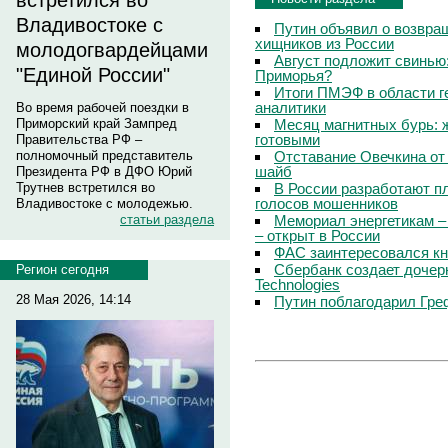
встретился во
Владивостоке с
Путин объявил о возвращ
хищников из России
молодогвардейцами
Август подложит свинью:
"Единой России"
Приморья?
Итоги ПМЭФ в области г
аналитики
Во время рабочей поездки в
Месяц магнитных бурь: 
Приморский край Зампред
готовыми
Правительства РФ –
Отставание Овечкина от 
полномочный представитель
шайб
Президента РФ в ДФО Юрий
В России разработают п
Трутнев встретился во
голосов мошенников
Владивостоке с молодежью.
Мемориал энергетикам –
статьи раздела
– открыт в России
ФАС заинтересовался кн
Сбербанк создает дочер
Регион сегодня
Technologies
28 Мая 2026, 14:14
Путин поблагодарил Гре