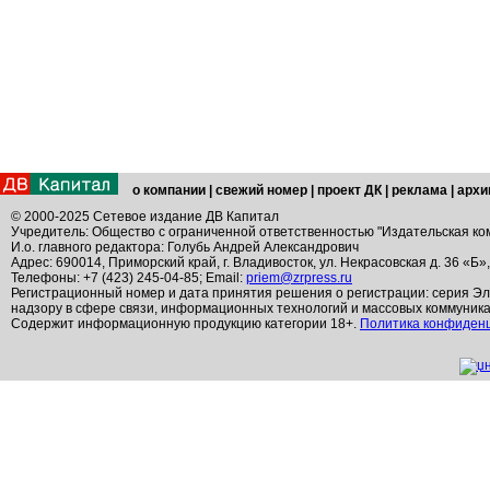
о компании
|
свежий номер
|
проект ДК
|
реклама
|
архи
© 2000-2025 Сетевое издание ДВ Капитал
Учредитель: Общество с ограниченной ответственностью "Издательская ко
И.о. главного редактора: Голубь Андрей Александрович
Адрес: 690014, Приморский край, г. Владивосток, ул. Некрасовская д. 36 «Б»
Телефоны: +7 (423) 245-04-85; Email:
priem@zrpress.ru
Регистрационный номер и дата принятия решения о регистрации: серия Эл
надзору в сфере связи, информационных технологий и массовых коммуник
Содержит информационную продукцию категории 18+.
Политика конфиден