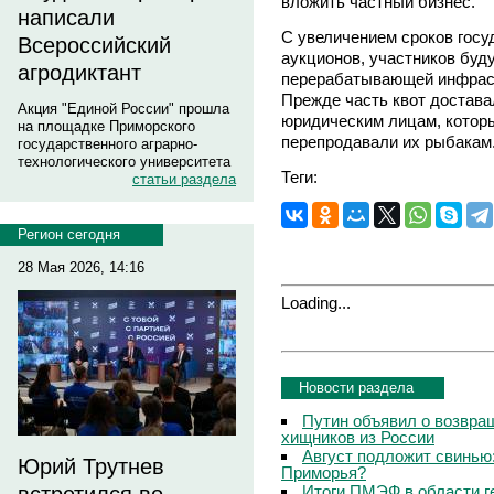
вложить частный бизнес.
написали
С увеличением сроков госу
Всероссийский
аукционов, участников буд
агродиктант
перерабатывающей инфраст
Прежде часть квот достава
Акция "Единой России" прошла
юридическим лицам, которы
на площадке Приморского
перепродавали их рыбакам
государственного аграрно-
технологического университета
Теги:
статьи раздела
Регион сегодня
28 Мая 2026, 14:16
Loading...
Новости раздела
Путин объявил о возвращ
хищников из России
Август подложит свинью:
Юрий Трутнев
Приморья?
Итоги ПМЭФ в области г