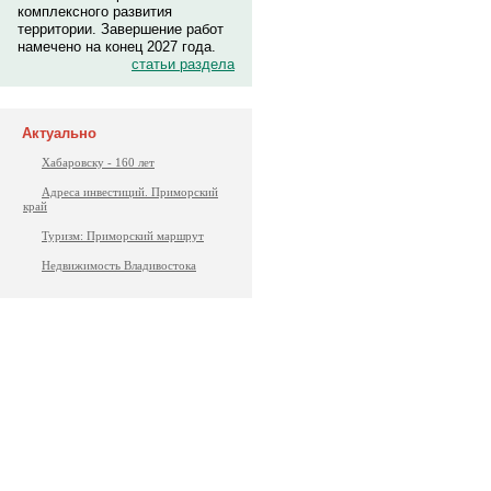
комплексного развития
территории. Завершение работ
намечено на конец 2027 года.
статьи раздела
Актуально
Хабаровску - 160 лет
Адреса инвестиций. Приморский
край
Туризм: Приморский маршрут
Недвижимость Владивостока