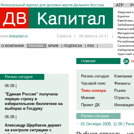
Региональный журнал для деловых кругов Дальнего Востока
АТР
Р
Амурская о
Бурятия
Еврейская 
Забайкаль
Камчатский
Магаданска
www.
dvkapital.ru
Суббота
|
08 Августа, 14:17
|
Приморски
Республика
О КОМПАНИИ
РЕКЛАМА
АРХИВ
|
ПОДПИСКА
|
RSS
|
Сахалинска
Хабаровски
Чукотский 
главная
Р
Регион сегодня
Компании
Регион сегодня
Часовой пояс
Финансы
06.08 |
Тема номера
Рынки
"Единая Россия" получила
Мнение
Отрасль
первую строку в
избирательном бюллетене на
Проект ДК
Инновации
выборах в Госдуму
Регион сегодня
06.08 |
01 Октября 2008, 11:00 |
Реги
Александр Щербаков держит
на контроле ситуацию с
Рыбная отрасль - не 