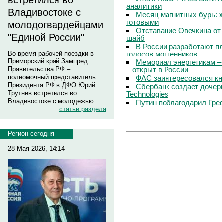
встретился во
аналитики
Владивостоке с
Месяц магнитных бурь: 
готовыми
молодогвардейцами
Отставание Овечкина от 
"Единой России"
шайб
В России разработают п
голосов мошенников
Во время рабочей поездки в
Приморский край Зампред
Мемориал энергетикам –
– открыт в России
Правительства РФ –
полномочный представитель
ФАС заинтересовался кн
Президента РФ в ДФО Юрий
Сбербанк создает дочер
Трутнев встретился во
Technologies
Владивостоке с молодежью.
Путин поблагодарил Гре
статьи раздела
Регион сегодня
28 Мая 2026, 14:14