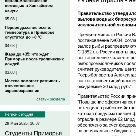
офтальмологической
помощью в Ханкайском
округе
Правительство утвердило
вылова водных биоресур
05.08 |
исключительной экономич
Первое дыхание осени:
температура в Приморье
Премьер-министр России В
опустится до +8 °C
постановление №604, согл
вылов рыбы распределяются
04.08 |
С 1992 г. в России квоты в
Жара до +35: что ждет
постановление является р
Приморье после тропических
рыбопромысло-виков появля
дождей
считает руководитель цент
03.08 |
Росрыболовства Александр
частных инвестиций хлынет
Москва помогает развивать
отечественное
ожидаемые 30 млрд руб.".
здравоохранение
Правительство России при
статьи раздела
"Повышение эффективности
потенциала рыбохозяйственн
которая предусматривает 
Регион сегодня
отрасли в размере 62 млрд 
29 Мая 2026, 16:37
обеспечено за счет федера
на региональные бюджеты, 
Студенты Приморья