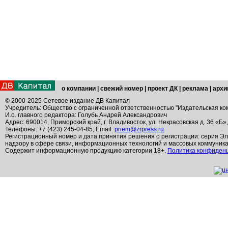
о компании
|
свежий номер
|
проект ДК
|
реклама
|
архи
© 2000-2025 Сетевое издание ДВ Капитал
Учредитель: Общество с ограниченной ответственностью "Издательская ко
И.о. главного редактора: Голубь Андрей Александрович
Адрес: 690014, Приморский край, г. Владивосток, ул. Некрасовская д. 36 «Б»
Телефоны: +7 (423) 245-04-85; Email:
priem@zrpress.ru
Регистрационный номер и дата принятия решения о регистрации: серия Эл
надзору в сфере связи, информационных технологий и массовых коммуник
Содержит информационную продукцию категории 18+.
Политика конфиден