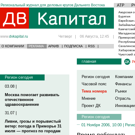
Региональный журнал для деловых кругов Дальнего Востока
АТР
Р
Амурская о
Бурятия
Еврейская 
Забайкаль
Камчатский
Магаданска
www.
dvkapital.ru
Четверг
|
06 Августа, 12:45
|
Приморски
Республика
О КОМПАНИИ
РЕКЛАМА
АРХИВ
|
ПОДПИСКА
|
RSS
|
Сахалинска
Хабаровски
Чукотский 
главная
Р
Регион сегодня
Компании
Регион сегодня
Часовой пояс
Финансы
03.08 |
Тема номера
Рынки
Москва помогает развивать
Мнение
Отрасль
отечественное
здравоохранение
Проект ДК
Инновации
31.07 |
Регион сегодня
Ливни, грозы и порывистый
01 Ноября 2006, 10:00 |
Реги
ветер: погода в Приморье 31
июля — прогноз по городам
Время побеждать