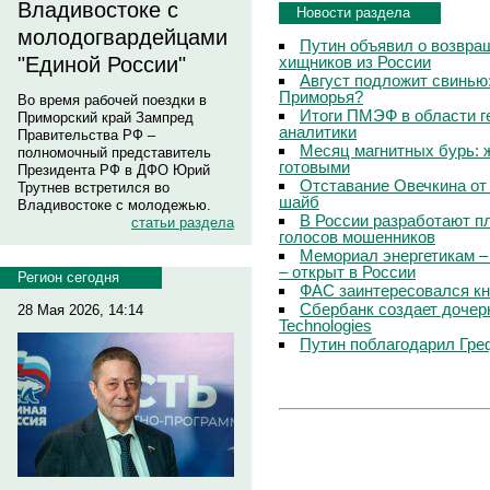
Владивостоке с
Новости раздела
молодогвардейцами
Путин объявил о возвращ
хищников из России
"Единой России"
Август подложит свинью:
Приморья?
Во время рабочей поездки в
Итоги ПМЭФ в области г
Приморский край Зампред
аналитики
Правительства РФ –
Месяц магнитных бурь: 
полномочный представитель
готовыми
Президента РФ в ДФО Юрий
Отставание Овечкина от 
Трутнев встретился во
шайб
Владивостоке с молодежью.
В России разработают п
статьи раздела
голосов мошенников
Мемориал энергетикам –
– открыт в России
Регион сегодня
ФАС заинтересовался кн
Сбербанк создает дочер
28 Мая 2026, 14:14
Technologies
Путин поблагодарил Гре