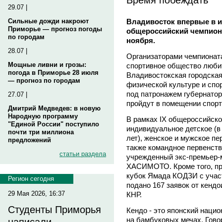
29.07 |
Владивосток впервые в и
Сильные дожди накроют
Приморье — прогноз погоды
общероссийский чемпионат
по городам
ноября.
28.07 |
Организаторами чемпионат
Мощные ливни и грозы:
спортивное общество люби
погода в Приморье 28 июля
Владивостокская городская
— прогноз по городам
физической культуре и спо
под патронажем губернато
27.07 |
пройдут в помещении спор
Дмитрий Медведев: в новую
Народную программу
В рамках IX общероссийско
"Единой России" поступило
индивидуальное детское (в 
почти три миллиона
лет), женское и мужское пе
предложений
также командное первенств
статьи раздела
учрежденный экс-премьер-
ХАСИМОТО. Кроме того, пр
кубок Ямада КОДЗИ с учас
Регион сегодня
подано 167 заявок от кендо
29 Мая 2026, 16:37
КНР.
Студенты Приморья
Кендо - это японский наци
на бамбуковых мечах. Говор