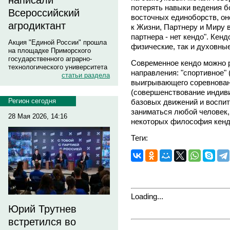
написали
потерять навыки ведения б
Всероссийский
восточных единоборств, он
агродиктант
к Жизни, Партнеру и Миру 
партнера - нет кендо". Кен
Акция "Единой России" прошла
физические, так и духовные
на площадке Приморского
государственного аграрно-
Современное кендо можно 
технологического университета
направления: "спортивное" 
статьи раздела
выигрывающего соревнован
(совершенствование индив
Регион сегодня
базовых движений и воспит
заниматься любой человек,
28 Мая 2026, 14:16
некоторых философия кенд
Теги:
Loading...
Юрий Трутнев
встретился во