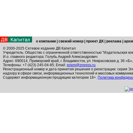
о компании
|
свежий номер
|
проект ДК
|
реклама
|
архи
© 2000-2025 Сетевое издание ДВ Капитал
Учредитель: Общество с ограниченной ответственностью "Издательская ко
И.о. главного редактора: Голубь Андрей Александрович
Адрес: 690014, Приморский край, г. Владивосток, ул. Некрасовская д. 36 «Б»
Телефоны: +7 (423) 245-04-85; Email:
priem@zrpress.ru
Регистрационный номер и дата принятия решения о регистрации: серия Эл
надзору в сфере связи, информационных технологий и массовых коммуник
Содержит информационную продукцию категории 18+.
Политика конфиден