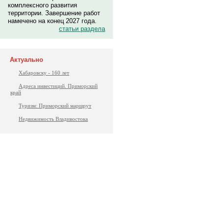
комплексного развития
территории. Завершение работ
намечено на конец 2027 года.
статьи раздела
Актуально
Хабаровску - 160 лет
Адреса инвестиций. Приморский
край
Туризм: Приморский маршрут
Недвижимость Владивостока