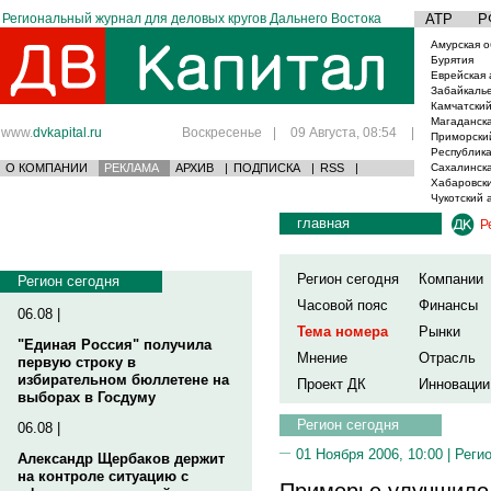
Региональный журнал для деловых кругов Дальнего Востока
АТР
Р
Амурская о
Бурятия
Еврейская 
Забайкаль
Камчатский
Магаданска
www.
dvkapital.ru
Воскресенье
|
09 Августа, 08:54
|
Приморски
Республика
О КОМПАНИИ
РЕКЛАМА
АРХИВ
|
ПОДПИСКА
|
RSS
|
Сахалинска
Хабаровски
Чукотский 
главная
Р
Регион сегодня
Компании
Регион сегодня
Часовой пояс
Финансы
06.08 |
Тема номера
Рынки
"Единая Россия" получила
Мнение
Отрасль
первую строку в
избирательном бюллетене на
Проект ДК
Инновации
выборах в Госдуму
Регион сегодня
06.08 |
01 Ноября 2006, 10:00 |
Реги
Александр Щербаков держит
на контроле ситуацию с
Приморье улучшило