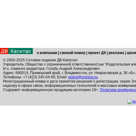
о компании
|
свежий номер
|
проект ДК
|
реклама
|
архи
© 2000-2025 Сетевое издание ДВ Капитал
Учредитель: Общество с ограниченной ответственностью "Издательская ко
И.о. главного редактора: Голубь Андрей Александрович
Адрес: 690014, Приморский край, г. Владивосток, ул. Некрасовская д. 36 «Б»
Телефоны: +7 (423) 245-04-85; Email:
priem@zrpress.ru
Регистрационный номер и дата принятия решения о регистрации: серия Эл
надзору в сфере связи, информационных технологий и массовых коммуник
Содержит информационную продукцию категории 18+.
Политика конфиден