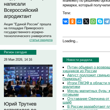
Манеже!) по решению оргко
написали
ярмарки, который получили
Всероссийский
Теги:
агродиктант
Акция "Единой России" прошла
на площадке Приморского
государственного аграрно-
технологического университета
статьи раздела
Loading...
Регион сегодня
28 Мая 2026, 14:16
Новости раздела
Путин объявил о возвращ
хищников из России
Август подложит свинью:
Приморья?
Итоги ПМЭФ в области г
аналитики
Месяц магнитных бурь: 
готовыми
Отставание Овечкина от 
шайб
Юрий Трутнев
В России разработают п