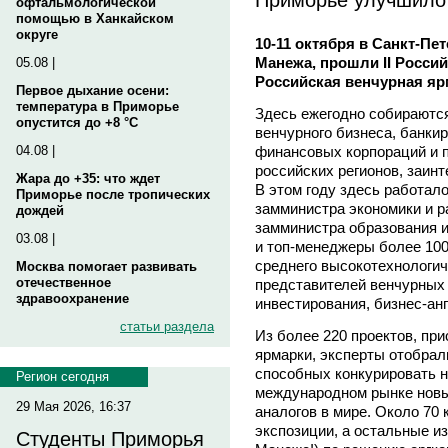
офтальмологической
помощью в Ханкайском
округе
10-11 октября в Санкт-Пе
Манежа, прошли II Росси
05.08 |
Российская венчурная яр
Первое дыхание осени:
температура в Приморье
Здесь ежегодно собираютс
опустится до +8 °C
венчурного бизнеса, банки
финансовых корпораций и 
04.08 |
российских регионов, заин
Жара до +35: что ждет
В этом году здесь работало
Приморье после тропических
замминистра экономики и 
дождей
замминистра образования 
03.08 |
и топ-менеджеры более 100
среднего высокотехнологичн
Москва помогает развивать
отечественное
представителей венчурных
здравоохранение
инвестирования, бизнес-анг
статьи раздела
Из более 220 проектов, пр
ярмарки, эксперты отобрал
способных конкурировать не
Регион сегодня
международном рынке новы
29 Мая 2026, 16:37
аналогов в мире. Около 70
экспозиции, а остальные из
Студенты Приморья