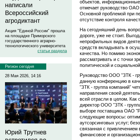
объектов, информационные 
написали
отмечает руководство ОАО "
Всероссийский
Основной проблемой при пе
отсутствие контроля качест
агродиктант
На сегодняшний день вопро
Акция "Единой России" прошла
дороге, уже не стоит. Выго
на площадке Приморского
государственного аграрно-
непрофильных видов деяте
технологического университета
средств вкладывать в осу
статьи раздела
качества. Но помимо эконо
рассматривать и с точки зр
политической и социальной
Регион сегодня
Руководство ООО "ЗТК - гр
28 Мая 2026, 14:16
данную конференцию в каче
"ЗТК - группа компаний" че
направления своей деятель
всей отрасли в целом. Как
директор ООО "ЗТК - групп
выборе поставщика ОАО "Р
следующие вопросы: оптим
аутсорсинговых услуг; безо
связанная с привлечением 
Юрий Трутнев
финансовое и организацион