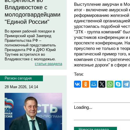
встретился во
Выступление амурчан в Мо
Владивостоке с
итог - включение амурской 
молодогвардейцами
реформированию железной д
единственной организацией
"Единой России"
удостоилась подобной чест
Во время рабочей поездки в
"ЗТК - группа компаний" б
Приморский край Зампред
участников конференции и 
Правительства РФ –
проспекте конференции. На
полномочный представитель
преуспело не только в теори
Президента РФ в ДФО Юрий
практический пример того,
Трутнев встретился во
компания стала стратегич
Владивостоке с молодежью.
статьи раздела
железные дороги" в сфере 
Теги:
Регион сегодня
28 Мая 2026, 14:14
Loading...
Новости раздела