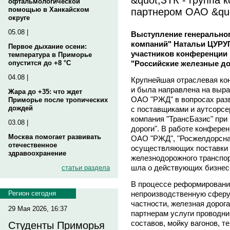
офтальмологической
партнером ОАО &qu
помощью в Ханкайском
округе
05.08 |
Выступление генеральног
компаний" Натальи ЦУРУ
Первое дыхание осени:
участников конференции 
температура в Приморье
"Российские железные до
опустится до +8 °C
04.08 |
Крупнейшая отраслевая ко
и была направлена на выр
Жара до +35: что ждет
ОАО "РЖД" в вопросах разв
Приморье после тропических
дождей
с поставщиками и аутсорсер
компания "ТрансБазис" пр
03.08 |
дороги". В работе конфере
Москва помогает развивать
ОАО "РЖД", "Росжелдорснаб
отечественное
осуществляющих поставки 
здравоохранение
железнодорожного транспор
шла о действующих бизнес
статьи раздела
В процессе реформировани
непроизводственную сферу.
Регион сегодня
частности, железная дорог
29 Мая 2026, 16:37
партнерам услуги проводни
составов, мойку вагонов, т
Студенты Приморья