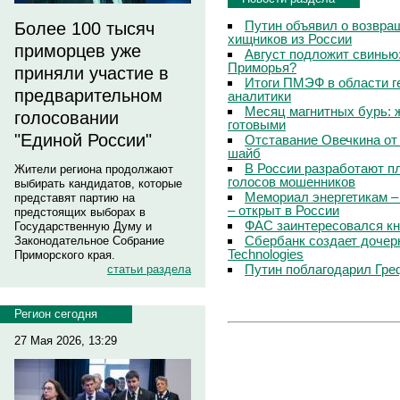
Путин объявил о возвращ
Более 100 тысяч
хищников из России
приморцев уже
Август подложит свинью:
Приморья?
приняли участие в
Итоги ПМЭФ в области г
предварительном
аналитики
Месяц магнитных бурь: 
голосовании
готовыми
"Единой России"
Отставание Овечкина от 
шайб
В России разработают п
Жители региона продолжают
голосов мошенников
выбирать кандидатов, которые
Мемориал энергетикам –
представят партию на
– открыт в России
предстоящих выборах в
ФАС заинтересовался кн
Государственную Думу и
Сбербанк создает дочер
Законодательное Собрание
Technologies
Приморского края.
Путин поблагодарил Гре
статьи раздела
Регион сегодня
27 Мая 2026, 13:29