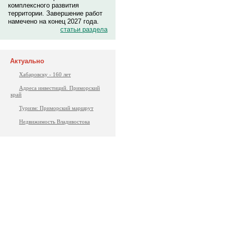
комплексного развития
территории. Завершение работ
намечено на конец 2027 года.
статьи раздела
Актуально
Хабаровску - 160 лет
Адреса инвестиций. Приморский
край
Туризм: Приморский маршрут
Недвижимость Владивостока