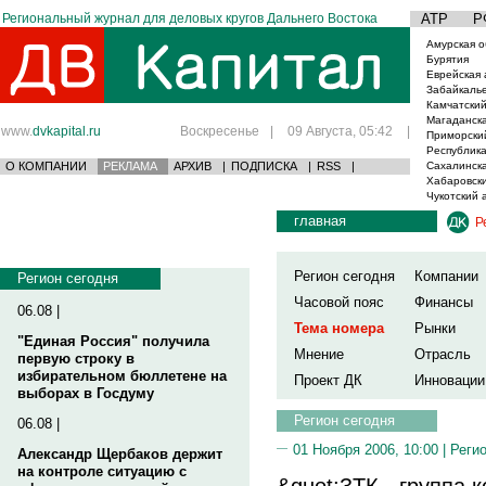
Региональный журнал для деловых кругов Дальнего Востока
АТР
Р
Амурская о
Бурятия
Еврейская 
Забайкаль
Камчатский
Магаданска
www.
dvkapital.ru
Воскресенье
|
09 Августа, 05:42
|
Приморски
Республика
О КОМПАНИИ
РЕКЛАМА
АРХИВ
|
ПОДПИСКА
|
RSS
|
Сахалинска
Хабаровски
Чукотский 
главная
Р
Регион сегодня
Компании
Регион сегодня
Часовой пояс
Финансы
06.08 |
Тема номера
Рынки
"Единая Россия" получила
Мнение
Отрасль
первую строку в
избирательном бюллетене на
Проект ДК
Инновации
выборах в Госдуму
Регион сегодня
06.08 |
01 Ноября 2006, 10:00 |
Реги
Александр Щербаков держит
на контроле ситуацию с
&quot;ЗТК - группа 