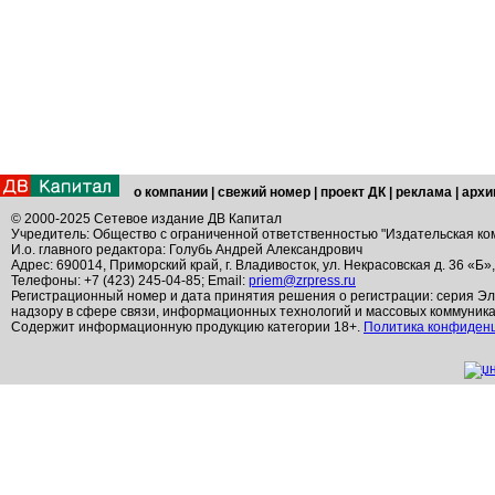
о компании
|
свежий номер
|
проект ДК
|
реклама
|
архи
© 2000-2025 Сетевое издание ДВ Капитал
Учредитель: Общество с ограниченной ответственностью "Издательская ко
И.о. главного редактора: Голубь Андрей Александрович
Адрес: 690014, Приморский край, г. Владивосток, ул. Некрасовская д. 36 «Б»
Телефоны: +7 (423) 245-04-85; Email:
priem@zrpress.ru
Регистрационный номер и дата принятия решения о регистрации: серия Эл
надзору в сфере связи, информационных технологий и массовых коммуник
Содержит информационную продукцию категории 18+.
Политика конфиден