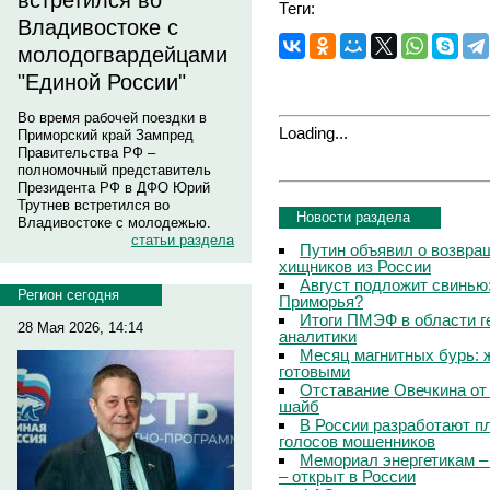
встретился во
Теги:
Владивостоке с
молодогвардейцами
"Единой России"
Во время рабочей поездки в
Loading...
Приморский край Зампред
Правительства РФ –
полномочный представитель
Президента РФ в ДФО Юрий
Трутнев встретился во
Новости раздела
Владивостоке с молодежью.
статьи раздела
Путин объявил о возвращ
хищников из России
Август подложит свинью:
Регион сегодня
Приморья?
Итоги ПМЭФ в области г
28 Мая 2026, 14:14
аналитики
Месяц магнитных бурь: 
готовыми
Отставание Овечкина от 
шайб
В России разработают п
голосов мошенников
Мемориал энергетикам –
– открыт в России