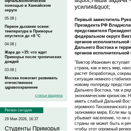
офтальмологической
усилия&quot;
помощью в Ханкайском
округе
05.08 |
Первый заместитель Рук
Президента РФ Владисла
Первое дыхание осени:
представителя Президен
температура в Приморье
федеральном округе Ви
опустится до +8 °C
органов исполнительной 
04.08 |
Дальнего Востока и тер
Жара до +35: что ждет
органов исполнительной 
Приморье после тропических
дождей
"Виктор Иванович вступает 
страна, как и весь мир, на
03.08 |
растет безработица, сокра
Москва помогает развивать
ситуация немного стабилиз
отечественное
новому полпреду предстои
здравоохранение
Дальнего Востока, так и ря
экономическим кризисом. Н
статьи раздела
иметь слабый Дальний Вост
огромного Тихоокеанского 
Регион сегодня
экономики мира. Если мы з
убывает население, то ни о
29 Мая 2026, 16:37
страны не может быть и ре
Студенты Приморья
чтобы этот огромный регио