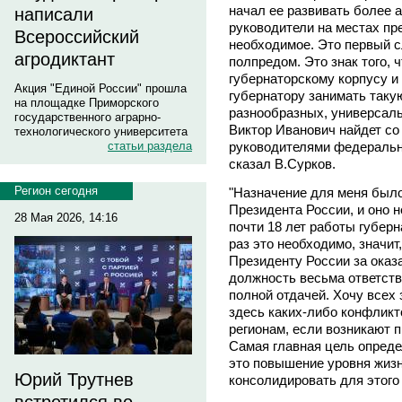
начал ее развивать более 
написали
руководители на местах пр
Всероссийский
необходимое. Это первый с
агродиктант
полпредом. Это знак того, 
губернаторскому корпусу и 
Акция "Единой России" прошла
губернатору занимать таку
на площадке Приморского
разнообразных, универсаль
государственного аграрно-
Виктор Иванович найдет со
технологического университета
руководителями федеральны
статьи раздела
сказал В.Сурков.
Регион сегодня
"Назначение для меня был
Президента России, и оно 
28 Мая 2026, 14:16
почти 18 лет работы губер
раз это необходимо, значит
Президенту России за оказ
должность весьма ответств
полной отдачей. Хочу всех 
здесь каких-либо конфликт
регионам, если возникают 
Самая главная цель опреде
это повышение уровня жизн
Юрий Трутнев
консолидировать для этого 