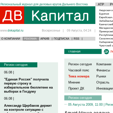
Региональный журнал для деловых кругов Дальнего Востока
АТР
Р
Амурская о
Бурятия
Еврейская 
Забайкаль
Камчатский
Магаданска
www.
dvkapital.ru
Воскресенье
|
09 Августа, 04:24
|
Приморски
Республика
О КОМПАНИИ
РЕКЛАМА
АРХИВ
|
ПОДПИСКА
|
RSS
|
Сахалинска
Хабаровски
Чукотский 
главная
Р
Регион сегодня
Компании
Регион сегодня
Часовой пояс
Финансы
06.08 |
Тема номера
Рынки
"Единая Россия" получила
Мнение
Отрасль
первую строку в
избирательном бюллетене на
Проект ДК
Инновации
выборах в Госдуму
Регион сегодня
06.08 |
05 Августа 2009, 11:00 |
Реги
Александр Щербаков держит
на контроле ситуацию с
&quot;Наша задача 