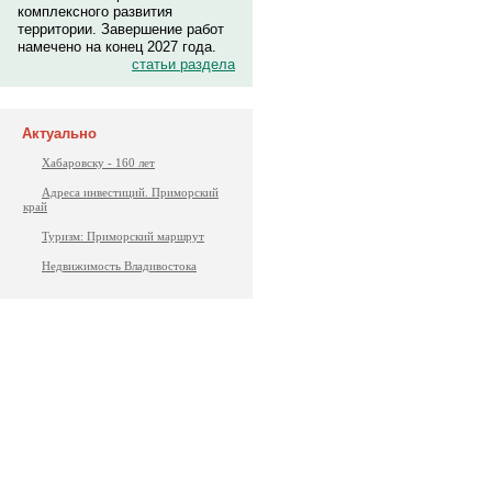
комплексного развития
территории. Завершение работ
намечено на конец 2027 года.
статьи раздела
Актуально
Хабаровску - 160 лет
Адреса инвестиций. Приморский
край
Туризм: Приморский маршрут
Недвижимость Владивостока