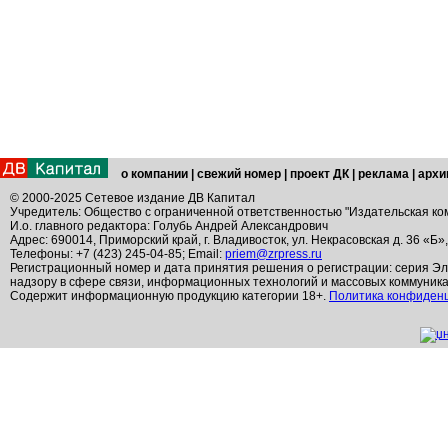
о компании
|
свежий номер
|
проект ДК
|
реклама
|
архи
© 2000-2025 Сетевое издание ДВ Капитал
Учредитель: Общество с ограниченной ответственностью "Издательская ко
И.о. главного редактора: Голубь Андрей Александрович
Адрес: 690014, Приморский край, г. Владивосток, ул. Некрасовская д. 36 «Б»
Телефоны: +7 (423) 245-04-85; Email:
priem@zrpress.ru
Регистрационный номер и дата принятия решения о регистрации: серия Эл
надзору в сфере связи, информационных технологий и массовых коммуник
Содержит информационную продукцию категории 18+.
Политика конфиден