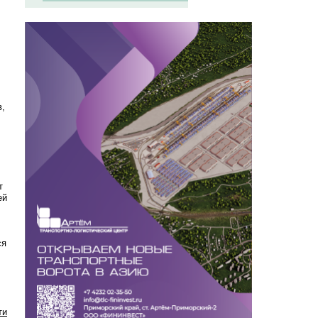
в,
т
ей
ся
ти