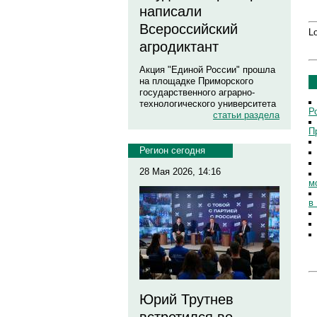
написали
Всероссийский
Lo
агродиктант
Акция "Единой России" прошла
на площадке Приморского
государственного аграрно-
технологического университета
Р
статьи раздела
П
Регион сегодня
28 Мая 2026, 14:16
м
в
Юрий Трутнев