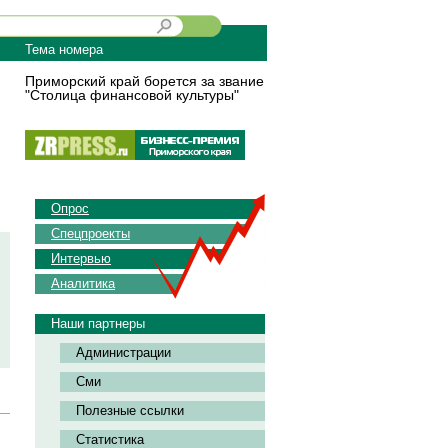
Тема номера
Приморский край борется за звание
"Столица финансовой культуры"
Опрос
Спецпроекты
Интервью
Аналитика
Наши партнеры
Администрации
Сми
Полезные ссылки
Статистика