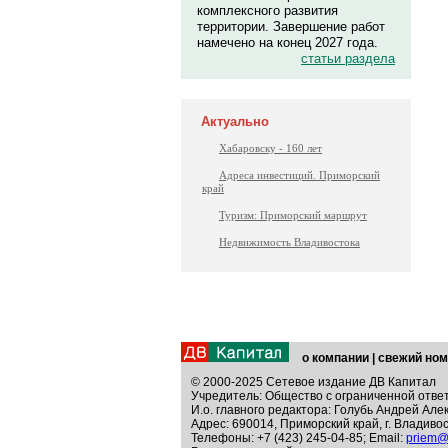
комплексного развития
территории. Завершение работ
намечено на конец 2027 года.
статьи раздела
Актуально
Хабаровску - 160 лет
Адреса инвестиций. Приморский
край
Туризм: Приморский маршрут
Недвижимость Владивостока
о компании
|
свежий ном
© 2000-2025 Сетевое издание ДВ Капитал
Учредитель: Общество с ограниченной отве
И.о. главного редактора: Голубь Андрей Але
Адрес: 690014, Приморский край, г. Владивос
Телефоны: +7 (423) 245-04-85; Email:
priem@