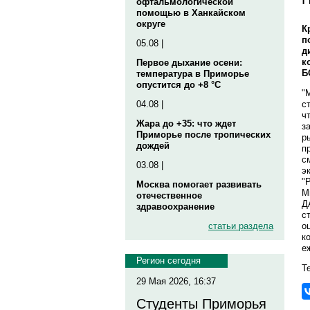
офтальмологической
помощью в Ханкайском
округе
К
п
05.08 |
д
к
Первое дыхание осени:
Б
температура в Приморье
опустится до +8 °C
"
с
04.08 |
ч
Жара до +35: что ждет
з
Приморье после тропических
р
дождей
п
с
03.08 |
э
"
Москва помогает развивать
М
отечественное
Д
здравоохранение
с
о
статьи раздела
к
е
Регион сегодня
Те
29 Мая 2026, 16:37
Студенты Приморья