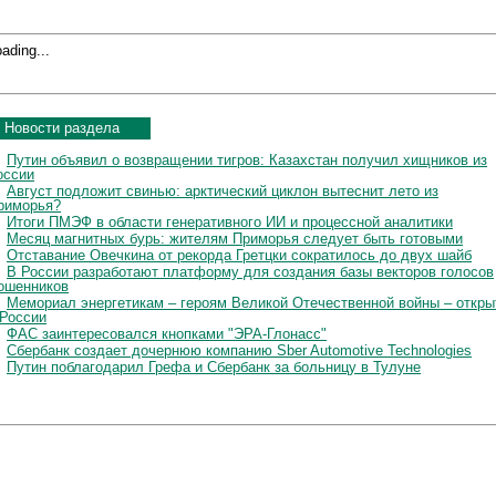
ading...
Новости раздела
Путин объявил о возвращении тигров: Казахстан получил хищников из
оссии
Август подложит свинью: арктический циклон вытеснит лето из
риморья?
Итоги ПМЭФ в области генеративного ИИ и процессной аналитики
Месяц магнитных бурь: жителям Приморья следует быть готовыми
Отставание Овечкина от рекорда Гретцки сократилось до двух шайб
В России разработают платформу для создания базы векторов голосов
ошенников
Мемориал энергетикам – героям Великой Отечественной войны – откры
 России
ФАС заинтересовался кнопками "ЭРА-Глонасс"
Сбербанк создает дочернюю компанию Sber Automotive Technologies
Путин поблагодарил Грефа и Сбербанк за больницу в Тулуне