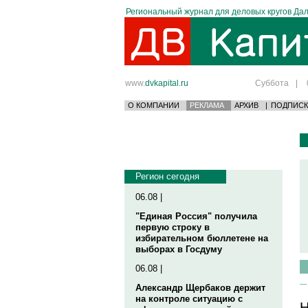
Региональный журнал для деловых кругов Дал
www.
dvkapital.ru
Суббота
|
О КОМПАНИИ
РЕКЛАМА
АРХИВ
|
ПОДПИСК
Регион сегодня
06.08 |
"Единая Россия" получила
первую строку в
избирательном бюллетене на
выборах в Госдуму
06.08 |
Александр Щербаков держит
на контроле ситуацию с
Н