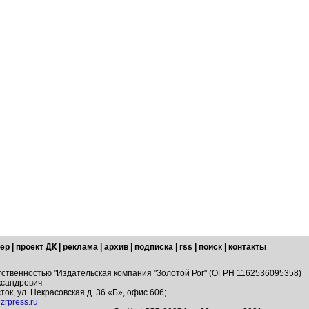
ер
|
проект ДК
|
реклама
|
архив
|
подписка
|
rss
|
поиск
|
контакты
тственностью "Издательская компания "Золотой Рог" (ОГРН 1162536095358)
ксандрович
ток, ул. Некрасовская д. 36 «Б», офис 606;
zrpress.ru