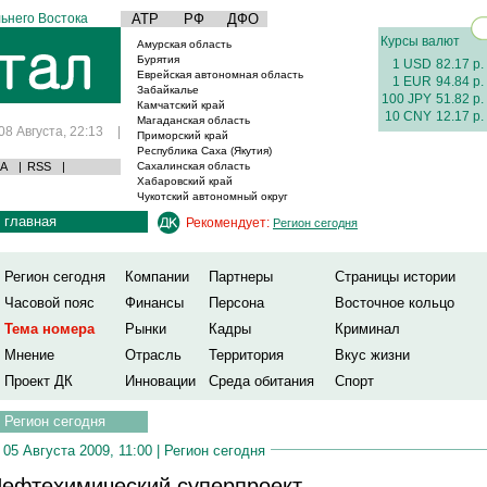
ьнего Востока
АТР
РФ
ДФО
Курсы валют
Амурская область
Бурятия
1 USD
82.17 р.
Еврейская автономная область
1 EUR
94.84 р.
Забайкалье
100 JPY
51.82 р.
Камчатский край
10 CNY
12.17 р.
Магаданская область
08 Августа, 22:13
|
Приморский край
Республика Саха (Якутия)
А
|
RSS
|
Сахалинская область
Хабаровский край
Чукотский автономный округ
главная
Рекомендует:
Регион сегодня
Регион сегодня
Компании
Партнеры
Страницы истории
Часовой пояс
Финансы
Персона
Восточное кольцо
Тема номера
Рынки
Кадры
Криминал
Мнение
Отрасль
Территория
Вкус жизни
Проект ДК
Инновации
Среда обитания
Спорт
Регион сегодня
05 Августа 2009, 11:00 |
Регион сегодня
ефтехимический суперпроект