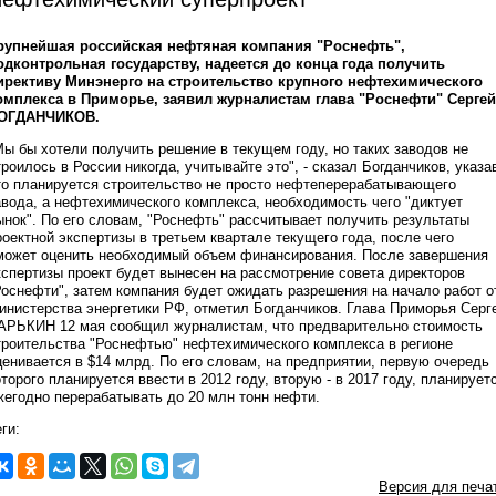
рупнейшая российская нефтяная компания "Роснефть",
одконтрольная государству, надеется до конца года получить
ирективу Минэнерго на строительство крупного нефтехимического
омплекса в Приморье, заявил журналистам глава "Роснефти" Сергей
ОГДАНЧИКОВ.
Мы бы хотели получить решение в текущем году, но таких заводов не
троилось в России никогда, учитывайте это", - сказал Богданчиков, указа
то планируется строительство не просто нефтеперерабатывающего
авода, а нефтехимического комплекса, необходимость чего "диктует
ынок". По его словам, "Роснефть" рассчитывает получить результаты
роектной экспертизы в третьем квартале текущего года, после чего
может оценить необходимый объем финансирования. После завершения
кспертизы проект будет вынесен на рассмотрение совета директоров
Роснефти", затем компания будет ожидать разрешения на начало работ о
инистерства энергетики РФ, отметил Богданчиков. Глава Приморья Серг
АРЬКИН 12 мая сообщил журналистам, что предварительно стоимость
троительства "Роснефтью" нефтехимического комплекса в регионе
ценивается в $14 млрд. По его словам, на предприятии, первую очередь
оторого планируется ввести в 2012 году, вторую - в 2017 году, планирует
жегодно перерабатывать до 20 млн тонн нефти.
ги:
Версия для печа