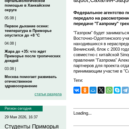
офтальмологической
помощью в Ханкайском
округе
Федеральное агентство п
передало на рассмотрени
05.08 |
передаче "Газпрому" тре
Первое дыхание осени:
температура в Приморье
"Газпром" будет заниматьс
опустится до +8 °C
Восточно-Одоптинского уча
находившихся в нераспред
04.08 |
Венинский, блок с 2003 год
Жара до +35: что ждет
совместно с китайской Sino
Приморье после тропических
правления "Газпрома" Алек
дождей
партнеров для проекта отд
03.08 |
принимающим участие в "Са
Москва помогает развивать
Теги:
отечественное
здравоохранение
статьи раздела
Регион сегодня
Loading...
29 Мая 2026, 16:37
Студенты Приморья