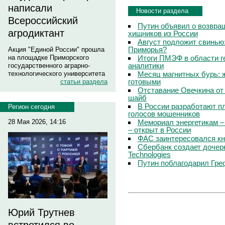
написали
Новости раздела
Всероссийский
Путин объявил о возвращ
агродиктант
хищников из России
Август подложит свинью:
Приморья?
Акция "Единой России" прошла
Итоги ПМЭФ в области г
на площадке Приморского
аналитики
государственного аграрно-
Месяц магнитных бурь: 
технологического университета
готовыми
статьи раздела
Отставание Овечкина от 
шайб
В России разработают п
Регион сегодня
голосов мошенников
Мемориал энергетикам –
28 Мая 2026, 14:16
– открыт в России
ФАС заинтересовался кн
Сбербанк создает дочер
Technologies
Путин поблагодарил Гре
Юрий Трутнев