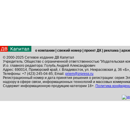
о компании
|
свежий номер
|
проект ДК
|
реклама
|
архи
© 2000-2025 Сетевое издание ДВ Капитал
Учредитель: Общество с ограниченной ответственностью "Издательская ко
И.о. главного редактора: Голубь Андрей Александрович
Адрес: 690014, Приморский край, г. Владивосток, ул. Некрасовская д. 36 «Б»
Телефоны: +7 (423) 245-04-85; Email:
priem@zrpress.ru
Регистрационный номер и дата принятия решения о регистрации: серия Эл
надзору в сфере связи, информационных технологий и массовых коммуник
Содержит информационную продукцию категории 18+.
Политика конфиден