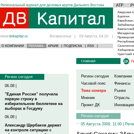
Региональный журнал для деловых кругов Дальнего Востока
АТР
Р
Амурская о
Бурятия
Еврейская 
Забайкаль
Камчатский
Магаданска
www.
dvkapital.ru
Воскресенье
|
09 Августа, 04:10
|
Приморски
Республика
О КОМПАНИИ
РЕКЛАМА
АРХИВ
|
ПОДПИСКА
|
RSS
|
Сахалинска
Хабаровски
Чукотский 
главная
Р
Регион сегодня
Компании
Регион сегодня
Часовой пояс
Финансы
06.08 |
Тема номера
Рынки
"Единая Россия" получила
Мнение
Отрасль
первую строку в
избирательном бюллетене на
Проект ДК
Инновации
выборах в Госдуму
Регион сегодня
06.08 |
05 Августа 2009, 11:00 |
Реги
Александр Щербаков держит
на контроле ситуацию с
&quot;Сахалин-3&qu