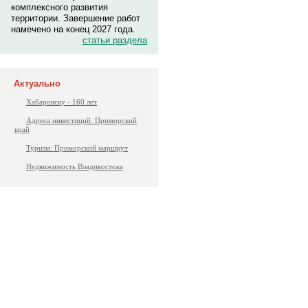
комплексного развития
территории. Завершение работ
намечено на конец 2027 года.
статьи раздела
Актуально
Хабаровску - 160 лет
Адреса инвестиций. Приморский
край
Туризм: Приморский маршрут
Недвижимость Владивостока