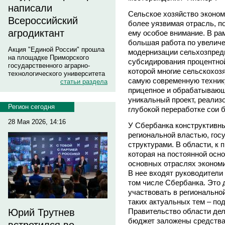
написали
Сельское хозяйство эконом
Всероссийский
более уязвимая отрасль, п
агродиктант
ему особое внимание. В ра
большая работа по увелич
Акция "Единой России" прошла
модернизации сельхозпред
на площадке Приморского
субсидирования процентной
государственного аграрно-
которой многие сельскохоз
технологического университета
самую современную технику
статьи раздела
прицепное и обрабатывающ
уникальный проект, реализ
Регион сегодня
глубокой переработке сои 
28 Мая 2026, 14:16
У Сбербанка конструктивны
региональной властью, го
структурами. В области, к 
которая на постоянной осно
основных отраслях экономи
В нее входят руководители
том числе Сбербанка. Это 
участвовать в регионально
таких актуальных тем – по
Правительство области дел
Юрий Трутнев
бюджет заложены средства 