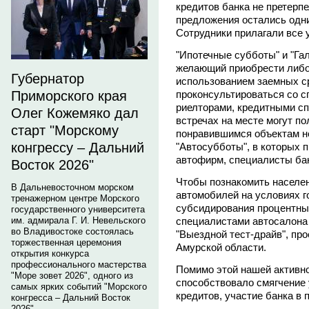
кредитов банка не претерп
предложения остались одн
Сотрудники прилагали все 
"Ипотечные субботы" и "Га
желающий приобрести либо
Губернатор
использованием заемных ср
проконсультироваться со с
Приморского края
риелторами, кредитными сп
Олег Кожемяко дал
встречах на месте могут п
старт "Морскому
понравившимся объектам н
конгрессу – Дальний
"Автосубботы", в которых 
автофирм, специалисты бан
Восток 2026"
Чтобы познакомить населе
В Дальневосточном морском
автомобилей на условиях 
тренажерном центре Морского
субсидирования процентных
государственного университета
специалистами автосалона 
им. адмирала Г. И. Невельского
во Владивостоке состоялась
"Выездной тест-драйв", пр
торжественная церемония
Амурской области.
открытия конкурса
профессионального мастерства
Помимо этой нашей активно
"Море зовет 2026", одного из
способствовало смягчение
самых ярких событий "Морского
кредитов, участие банка в 
конгресса – Дальний Восток
2026".