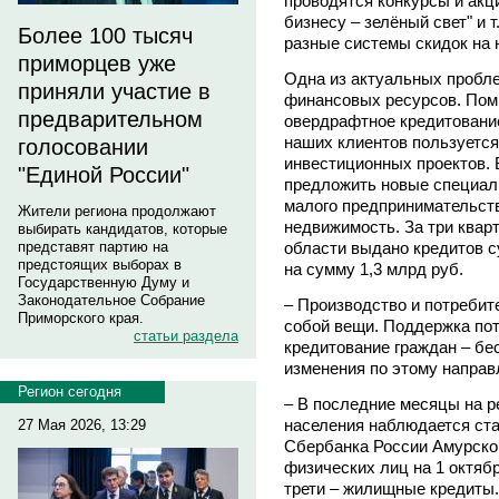
проводятся конкурсы и акц
бизнесу – зелёный свет" и 
Более 100 тысяч
разные системы скидок на 
приморцев уже
Одна из актуальных пробле
приняли участие в
финансовых ресурсов. Пом
предварительном
овердрафтное кредитование
наших клиентов пользуетс
голосовании
инвестиционных проектов. 
"Единой России"
предложить новые специал
малого предпринимательств
Жители региона продолжают
недвижимость. За три квар
выбирать кандидатов, которые
области выдано кредитов 
представят партию на
предстоящих выборах в
на сумму 1,3 млрд руб.
Государственную Думу и
Законодательное Собрание
– Производство и потребит
Приморского края.
собой вещи. Поддержка пот
статьи раздела
кредитование граждан – бе
изменения по этому напра
Регион сегодня
– В последние месяцы на р
населения наблюдается ста
27 Мая 2026, 13:29
Сбербанка России Амурско
физических лиц на 1 октябр
трети – жилищные кредиты.