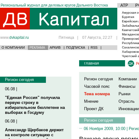
Региональный журнал для деловых кругов Дальнего Востока
АТР
Р
Амурская о
Бурятия
Еврейская 
Забайкаль
Камчатский
Магаданска
www.
dvkapital.ru
Пятница
|
07 Августа, 22:27
|
Приморски
Республика
О КОМПАНИИ
РЕКЛАМА
АРХИВ
|
ПОДПИСКА
|
RSS
|
Сахалинска
Хабаровски
Чукотский 
главная
Р
Регион сегодня
Компании
Регион сегодня
Часовой пояс
Финансы
06.08 |
Тема номера
Рынки
"Единая Россия" получила
Мнение
Отрасль
первую строку в
избирательном бюллетене на
Проект ДК
Инновации
выборах в Госдуму
Регион сегодня
06.08 |
06 Ноября 2009, 10:00 |
Реги
Александр Щербаков держит
на контроле ситуацию с
Важное звено регио