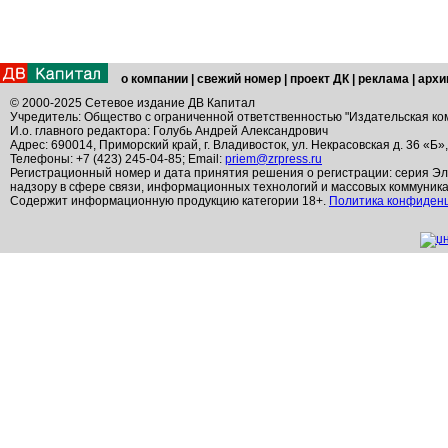
о компании
|
свежий номер
|
проект ДК
|
реклама
|
архи
© 2000-2025 Сетевое издание ДВ Капитал
Учредитель: Общество с ограниченной ответственностью "Издательская ко
И.о. главного редактора: Голубь Андрей Александрович
Адрес: 690014, Приморский край, г. Владивосток, ул. Некрасовская д. 36 «Б»
Телефоны: +7 (423) 245-04-85; Email:
priem@zrpress.ru
Регистрационный номер и дата принятия решения о регистрации: серия Эл
надзору в сфере связи, информационных технологий и массовых коммуник
Содержит информационную продукцию категории 18+.
Политика конфиден