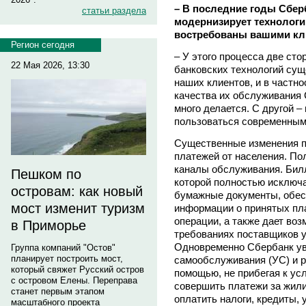
– В последние годы Сбер
статьи раздела
модернизирует технологи
востребованы вашими кл
Регион сегодня
– У этого процесса две ст
22 Мая 2026, 13:30
банковских технологий су
наших клиентов, и в частн
качества их обслуживания
много делается. С другой –
пользоваться современным
Существенные изменения п
платежей от населения. По
каналы обслуживания. Билл
Пешком по
которой полностью исключ
островам: как новый
бумажные документы, обес
мост изменит туризм
информации о принятых пл
операции, а также дает во
в Приморье
требованиях поставщиков у
Одновременно Сбербанк ув
Группа компаний "Остов"
планирует построить мост,
самообслуживания (УС) и р
который свяжет Русский остров
помощью, не прибегая к ус
с островом Елены. Переправа
совершить платежи за жили
станет первым этапом
оплатить налоги, кредиты,
масштабного проекта