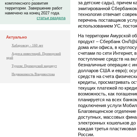
за детские сады), причем к
комплексного развития
эмитированной Сбербанком,
территории. Завершение работ
намечено на конец 2027 года.
технология отвечает совре
статьи раздела
перечень поставщиков услу
использованием УС, постоя
На территории Амурской об
Актуально
продукт – Сбербанк ОнЛ@йн
Хабаровску - 160 лет
дома или офиса, в круглос
счетами по сети Интернет, 
Адреса инвестиций. Приморский
край
поступление средств на вк
безналичные операции с ин
Туризм: Приморский маршрут
долларов США и евро); ос
Недвижимость Владивостока
средств на счета физическ
кредиты, просматривать ос
текущих платежей по кредит
возможность, как погашени
планируется на всех банко
подключения услуги Мобил
Благовещенское отделение
доступных, массовых финан
электронных кошельков до с
каждая третья пластиковая
России.