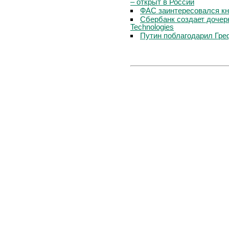
– открыт в России
ФАС заинтересовался кн
Сбербанк создает дочер
Technologies
Путин поблагодарил Гре