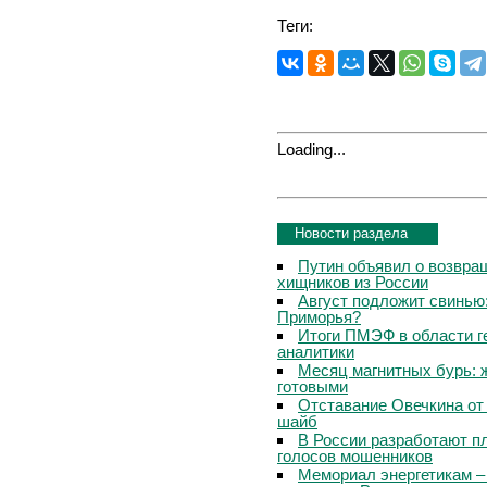
Теги:
Loading...
Новости раздела
Путин объявил о возвращ
хищников из России
Август подложит свинью:
Приморья?
Итоги ПМЭФ в области г
аналитики
Месяц магнитных бурь: 
готовыми
Отставание Овечкина от 
шайб
В России разработают п
голосов мошенников
Мемориал энергетикам –