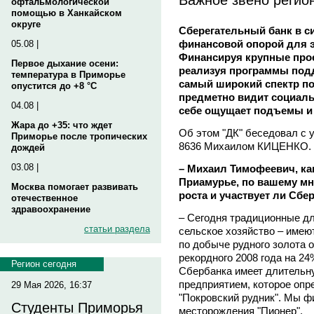
офтальмологической
помощью в Ханкайском
округе
Сберегательный банк в с
финансовой опорой для 
05.08 |
Финансируя крупные про
Первое дыхание осени:
реализуя программы подд
температура в Приморье
самый широкий спектр по
опустится до +8 °C
предметно видит социаль
04.08 |
себе ощущает подъемы и 
Жара до +35: что ждет
Об этом "ДК" беседовал с
Приморье после тропических
8636 Михаилом КИЦЕНКО.
дождей
03.08 |
– Михаил Тимофеевич, ка
Приамурье, по вашему мн
Москва помогает развивать
роста и участвует ли Сбе
отечественное
здравоохранение
– Сегодня традиционные дл
статьи раздела
сельское хозяйство – имею
по добыче рудного золота 
рекордного 2008 года на 2
Регион сегодня
Сбербанка имеет длительн
предприятием, которое опр
29 Мая 2026, 16:37
"Покровский рудник". Мы ф
Студенты Приморья
месторождения "Пионер".