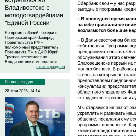
встретился во
Сбербанк свои – у нас раз
Владивостоке с
выгодные программы креди
молодогвардейцами
– В последнее время мал
"Единой России"
на себе пристальное вним
возлагаются большие над
Во время рабочей поездки в
Приморский край Зампред
– В Дальневосточном банке
Правительства РФ –
собственная Программа под
полномочный представитель
предпринимательства. Она 
Президента РФ в ДФО Юрий
обслуживания этого сегмен
Трутнев встретился во
Владивостоке с молодежью.
Благовещенске первый на 
статьи раздела
малого бизнеса. В районах
столы, на которых не тольк
предоставляем предприним
Регион сегодня
консультации представител
28 Мая 2026, 14:14
областного управления Фе
сотрудников страховых и а
Мы стараемся не раз от ра
укреплять и развивать наш
общение, предлагая ему вс
программы лояльности. К п
клиентов-представителей м