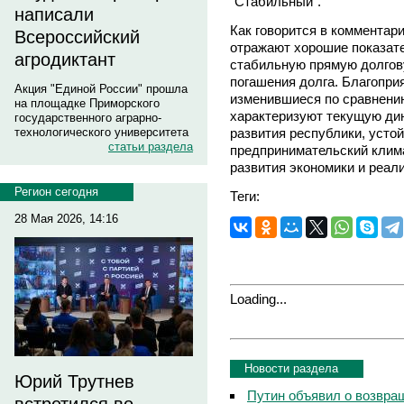
"Стабильный".
написали
Как говорится в комментар
Всероссийский
отражают хорошие показате
агродиктант
стабильную прямую долгову
погашения долга. Благопри
Акция "Единой России" прошла
изменившиеся по сравнени
на площадке Приморского
характеризуют текущую ди
государственного аграрно-
развития республики, усто
технологического университета
статьи раздела
предпринимательский клим
развития экономики и реал
Регион сегодня
Теги:
28 Мая 2026, 14:16
Loading...
Новости раздела
Юрий Трутнев
Путин объявил о возвращ