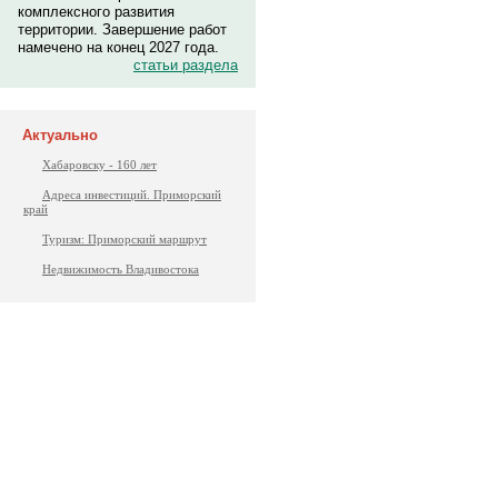
комплексного развития
территории. Завершение работ
намечено на конец 2027 года.
статьи раздела
Актуально
Хабаровску - 160 лет
Адреса инвестиций. Приморский
край
Туризм: Приморский маршрут
Недвижимость Владивостока