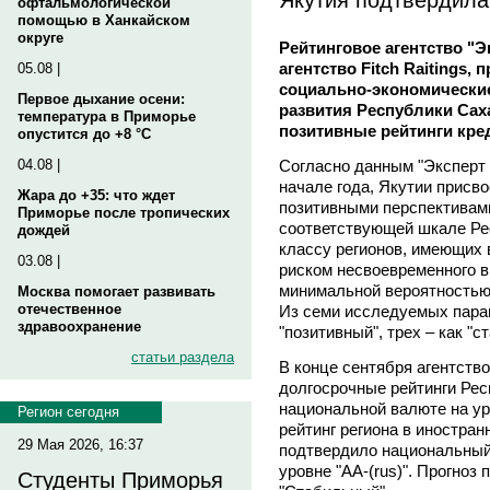
офтальмологической
помощью в Ханкайском
округе
Рейтинговое агентство "
агентство Fitch Raitings
05.08 |
социально-экономические
Первое дыхание осени:
развития Республики Саха
температура в Приморье
позитивные рейтинги кред
опустится до +8 °C
Согласно данным "Эксперт 
04.08 |
начале года, Якутии присво
Жара до +35: что ждет
позитивными перспективами"
Приморье после тропических
соответствующей шкале Рес
дождей
классу регионов, имеющих 
03.08 |
риском несвоевременного в
минимальной вероятностью 
Москва помогает развивать
отечественное
Из семи исследуемых парам
здравоохранение
"позитивный", трех – как "с
статьи раздела
В конце сентября агентство
долгосрочные рейтинги Рес
национальной валюте на ур
Регион сегодня
рейтинг региона в иностранн
29 Мая 2026, 16:37
подтвердило национальный
уровне "AA-(rus)". Прогноз
Студенты Приморья