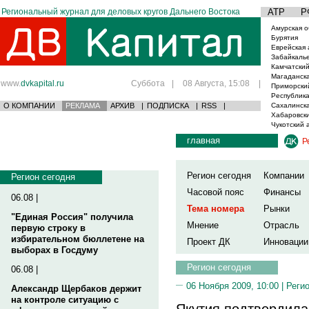
Региональный журнал для деловых кругов Дальнего Востока
АТР
Р
Амурская о
Бурятия
Еврейская 
Забайкаль
Камчатский
Магаданска
www.
dvkapital.ru
Суббота
|
08 Августа, 15:08
|
Приморски
Республика
О КОМПАНИИ
РЕКЛАМА
АРХИВ
|
ПОДПИСКА
|
RSS
|
Сахалинска
Хабаровски
Чукотский 
главная
Р
Регион сегодня
Компании
Регион сегодня
Часовой пояс
Финансы
06.08 |
Тема номера
Рынки
"Единая Россия" получила
Мнение
Отрасль
первую строку в
избирательном бюллетене на
Проект ДК
Инновации
выборах в Госдуму
Регион сегодня
06.08 |
06 Ноября 2009, 10:00 |
Реги
Александр Щербаков держит
на контроле ситуацию с
Якутия подтвердила