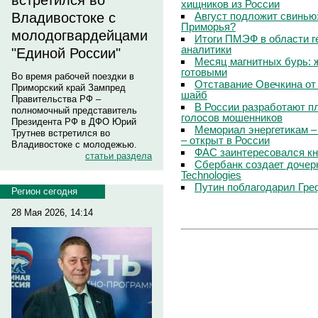
встретился во
хищников из России
Август подложит свинью:
Владивостоке с
Приморья?
молодогвардейцами
Итоги ПМЭФ в области г
аналитики
"Единой России"
Месяц магнитных бурь: 
готовыми
Во время рабочей поездки в
Отставание Овечкина от 
Приморский край Зампред
шайб
Правительства РФ –
В России разработают п
полномочный представитель
голосов мошенников
Президента РФ в ДФО Юрий
Мемориал энергетикам –
Трутнев встретился во
– открыт в России
Владивостоке с молодежью.
ФАС заинтересовался кн
статьи раздела
Сбербанк создает дочер
Technologies
Путин поблагодарил Гре
Регион сегодня
28 Мая 2026, 14:14