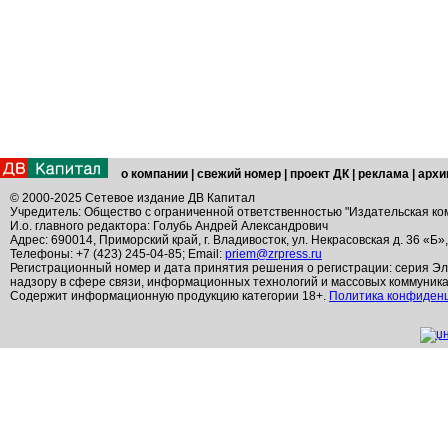
о компании
|
свежий номер
|
проект ДК
|
реклама
|
архи
© 2000-2025 Сетевое издание ДВ Капитал
Учредитель: Общество с ограниченной ответственностью "Издательская ко
И.о. главного редактора: Голубь Андрей Александрович
Адрес: 690014, Приморский край, г. Владивосток, ул. Некрасовская д. 36 «Б»
Телефоны: +7 (423) 245-04-85; Email:
priem@zrpress.ru
Регистрационный номер и дата принятия решения о регистрации: серия Эл
надзору в сфере связи, информационных технологий и массовых коммуник
Содержит информационную продукцию категории 18+.
Политика конфиден