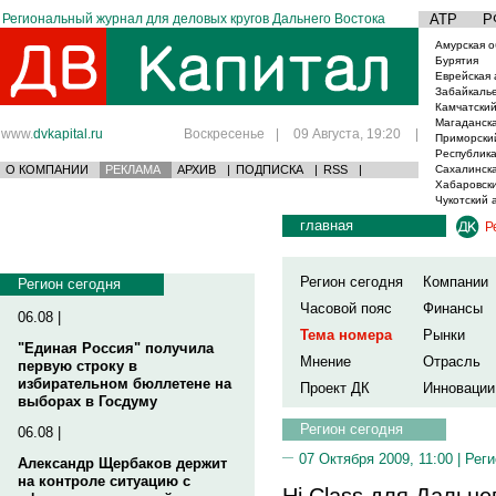
Региональный журнал для деловых кругов Дальнего Востока
АТР
Р
Амурская о
Бурятия
Еврейская 
Забайкаль
Камчатский
Магаданска
www.
dvkapital.ru
Воскресенье
|
09 Августа, 19:20
|
Приморски
Республика
О КОМПАНИИ
РЕКЛАМА
АРХИВ
|
ПОДПИСКА
|
RSS
|
Сахалинска
Хабаровски
Чукотский 
главная
Р
Регион сегодня
Компании
Регион сегодня
Часовой пояс
Финансы
06.08 |
Тема номера
Рынки
"Единая Россия" получила
Мнение
Отрасль
первую строку в
избирательном бюллетене на
Проект ДК
Инновации
выборах в Госдуму
Регион сегодня
06.08 |
07 Октября 2009, 11:00 |
Реги
Александр Щербаков держит
на контроле ситуацию с
Hi Class для Дальне