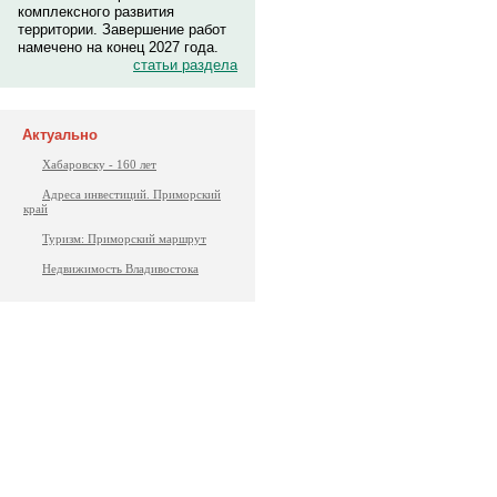
комплексного развития
территории. Завершение работ
намечено на конец 2027 года.
статьи раздела
Актуально
Хабаровску - 160 лет
Адреса инвестиций. Приморский
край
Туризм: Приморский маршрут
Недвижимость Владивостока