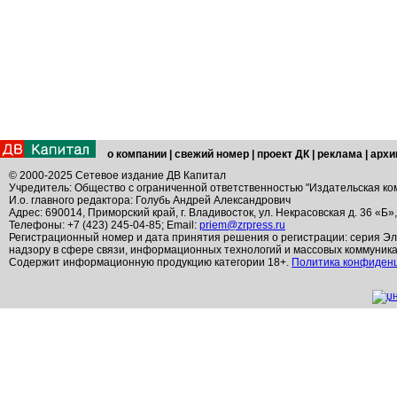
о компании
|
свежий номер
|
проект ДК
|
реклама
|
архи
© 2000-2025 Сетевое издание ДВ Капитал
Учредитель: Общество с ограниченной ответственностью "Издательская ко
И.о. главного редактора: Голубь Андрей Александрович
Адрес: 690014, Приморский край, г. Владивосток, ул. Некрасовская д. 36 «Б»
Телефоны: +7 (423) 245-04-85; Email:
priem@zrpress.ru
Регистрационный номер и дата принятия решения о регистрации: серия Эл
надзору в сфере связи, информационных технологий и массовых коммуник
Содержит информационную продукцию категории 18+.
Политика конфиден