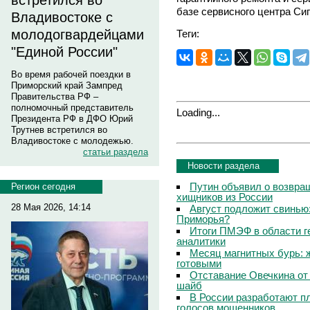
встретился во
базе сервисного центра Си
Владивостоке с
молодогвардейцами
Теги:
"Единой России"
Во время рабочей поездки в
Приморский край Зампред
Правительства РФ –
полномочный представитель
Loading...
Президента РФ в ДФО Юрий
Трутнев встретился во
Владивостоке с молодежью.
статьи раздела
Новости раздела
Путин объявил о возвращ
Регион сегодня
хищников из России
28 Мая 2026, 14:14
Август подложит свинью:
Приморья?
Итоги ПМЭФ в области г
аналитики
Месяц магнитных бурь: 
готовыми
Отставание Овечкина от 
шайб
В России разработают п
голосов мошенников