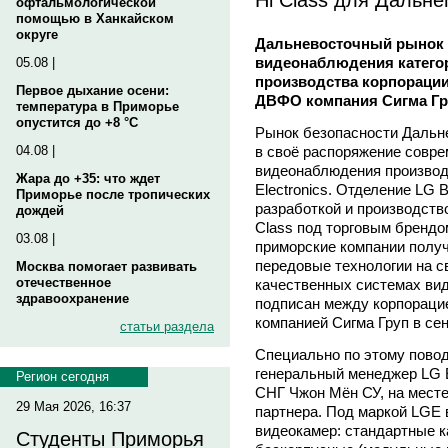
офтальмологической
помощью в Ханкайском
округе
Дальневосточный рынок 
видеонаблюдения категор
05.08 |
производства корпорации 
Первое дыхание осени:
ДВФО компания Сигма Гр
температура в Приморье
опустится до +8 °C
Рынок безопасности Дальне
в своё распоряжение совре
04.08 |
видеонаблюдения производ
Жара до +35: что ждет
Electronics. Отделение LG B
Приморье после тропических
разработкой и производств
дождей
Class под торговым брендом
03.08 |
приморские компании полу
передовые технологии на с
Москва помогает развивать
отечественное
качественных системах ви
здравоохранение
подписан между корпорацие
компанией Сигма Груп в сен
статьи раздела
Специально по этому повод
генеральный менеджер LG E
Регион сегодня
СНГ Чжон Мён СУ, на мест
29 Мая 2026, 16:37
партнера. Под маркой LGE 
видеокамер: стандартные 
Студенты Приморья