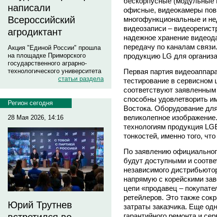
бескорпусные (модульные 
написали
офисные, видеокамеры пов
Всероссийский
многофункциональные и не
видеозаписи – видеорегист
агродиктант
надежное хранение видеод
передачу по каналам связи
Акция "Единой России" прошла
продукцию LG для организ
на площадке Приморского
государственного аграрно-
Первая партия видеоаппар
технологического университета
статьи раздела
тестирование в сервисном 
соответствуют заявленным
способны удовлетворить и
Регион сегодня
Востока. Оборудование дл
великолепное изображение
28 Мая 2026, 14:16
технологиям продукция LGE
тонкостей, именно того, чт
По заявлению официальног
будут доступными и соотве
независимого дистрибьютор
напрямую с корейскими зав
цепи «продавец – покупате
ретейлеров. Это также сок
Юрий Трутнев
затраты заказчика. Еще о
гарантийного ремонта и се